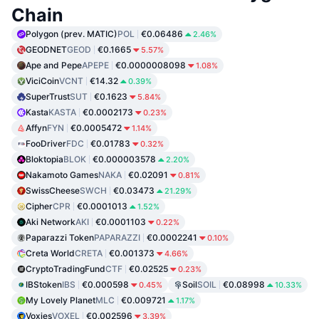
Chain
Polygon (prev. MATIC)
POL
€0.06486
2.46%
GEODNET
GEOD
€0.1665
5.57%
Ape and Pepe
APEPE
€0.0000008098
1.08%
ViciCoin
VCNT
€14.32
0.39%
SuperTrust
SUT
€0.1623
5.84%
Kasta
KASTA
€0.0002173
0.23%
Affyn
FYN
€0.0005472
1.14%
FooDriver
FDC
€0.01783
0.32%
Bloktopia
BLOK
€0.000003578
2.20%
Nakamoto Games
NAKA
€0.02091
0.81%
SwissCheese
SWCH
€0.03473
21.29%
Cipher
CPR
€0.0001013
1.52%
Aki Network
AKI
€0.0001103
0.22%
Paparazzi Token
PAPARAZZI
€0.0002241
0.10%
Creta World
CRETA
€0.001373
4.66%
CryptoTradingFund
CTF
€0.02525
0.23%
IBStoken
IBS
€0.000598
Soil
SOIL
€0.08998
0.45%
10.33%
My Lovely Planet
MLC
€0.009721
1.17%
Voxies
VOXEL
€0.002596
3.39%