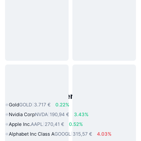
Beliebte reale Vermögenswerte
Gold
GOLD
3.717 €
0.22%
Nvidia Corp
NVDA
190,94 €
3.43%
Apple Inc.
AAPL
270,41 €
0.52%
Alphabet Inc Class A
GOOGL
315,57 €
4.03%