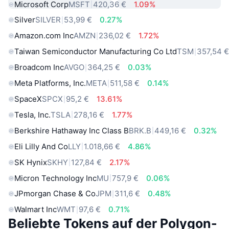
Microsoft Corp
MSFT
420,36 €
1.09%
Silver
SILVER
53,99 €
0.27%
Amazon.com Inc
AMZN
236,02 €
1.72%
Taiwan Semiconductor Manufacturing Co Ltd
TSM
357,54 
Broadcom Inc
AVGO
364,25 €
0.03%
Meta Platforms, Inc.
META
511,58 €
0.14%
SpaceX
SPCX
95,2 €
13.61%
Tesla, Inc.
TSLA
278,16 €
1.77%
Berkshire Hathaway Inc Class B
BRK.B
449,16 €
0.32%
Eli Lilly And Co
LLY
1.018,66 €
4.86%
SK Hynix
SKHY
127,84 €
2.17%
Micron Technology Inc
MU
757,9 €
0.06%
JPmorgan Chase & Co
JPM
311,6 €
0.48%
Walmart Inc
WMT
97,6 €
0.71%
Beliebte Tokens auf der Polygon-