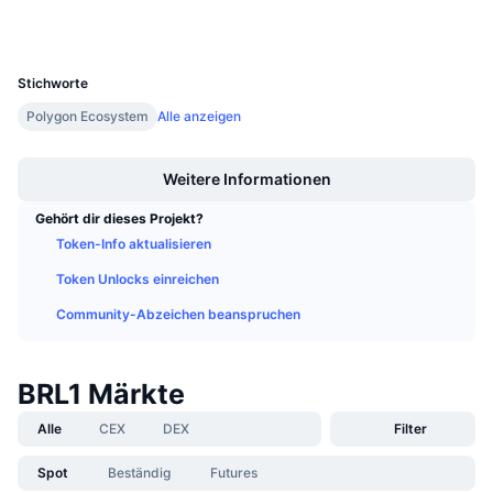
Wallets
Anstehende Verkäufe
Finanzierungsraten
Lernen und verdienen
UCID
36330
Stichworte
Kalender
Polygon Ecosystem
Alle anzeigen
Boost
ICO-Kalender
Weitere Informationen
Ereigniskalender
Gehört dir dieses Projekt?
Token-Info aktualisieren
Token Unlocks einreichen
Community-Abzeichen beanspruchen
BRL1 Märkte
Alle
CEX
DEX
Filter
Spot
Beständig
Futures