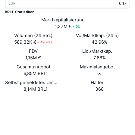
EUR
Im Trend
Krypto-ETFs
Lernen
CMC MCP
BRL1-Statistiken
Neu
Marktkapitalisierung
Bitcoin-ETFs
x402
News
1,37M €
0%
Krypto
Ethereum-ETFs
Volumen (24 Std.)
Vol/Marktkap. (24 h)
Akademie
589,32K €
42,96%
49.93%
Politik
FDV
Liq./Marktkap.
Technische Analyse
Forschung/Recherche
1,15M €
7.68%
Sport
Gesamtangebot
Maximalangebot
RSI
Videos
6,85M BRL1
∞
Finanzen
MACD
Selbst gemeldetes Umlaufangebot
Halter
Wörterbuch
8,14M BRL1
368
Technologie
Website
Website
Whitepaper
Derivate
Kampagnen
Soziale Medien
NFT
Überblick
Airdrops
Verträge
0x5c06...9c40b5
4.2
Bewertung (CertiK)
NFT-Statistiken insgesamt
Liquidationen
Diamant-Prämien
Explorer
polygonscan.com