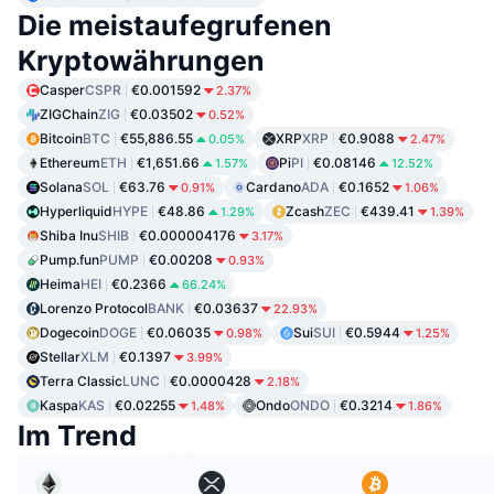
Die meistaufegrufenen
Kryptowährungen
Casper
CSPR
€0.001592
2.37%
ZIGChain
ZIG
€0.03502
0.52%
Bitcoin
BTC
€55,886.55
XRP
XRP
€0.9088
0.05%
2.47%
Ethereum
ETH
€1,651.66
Pi
PI
€0.08146
1.57%
12.52%
Solana
SOL
€63.76
Cardano
ADA
€0.1652
0.91%
1.06%
Hyperliquid
HYPE
€48.86
Zcash
ZEC
€439.41
1.29%
1.39%
Shiba Inu
SHIB
€0.000004176
3.17%
Pump.fun
PUMP
€0.00208
0.93%
Heima
HEI
€0.2366
66.24%
Lorenzo Protocol
BANK
€0.03637
22.93%
Dogecoin
DOGE
€0.06035
Sui
SUI
€0.5944
0.98%
1.25%
Stellar
XLM
€0.1397
3.99%
Terra Classic
LUNC
€0.0000428
2.18%
Kaspa
KAS
€0.02255
Ondo
ONDO
€0.3214
1.48%
1.86%
Im Trend