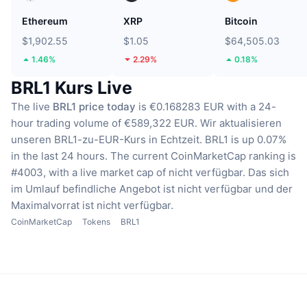
Ethereum
XRP
Bitcoin
$1,902.55
$1.05
$64,505.03
1.46%
2.29%
0.18%
BRL1 Kurs Live
The live
BRL1 price today
is €0.168283 EUR with a 24-
hour trading volume of €589,322 EUR.
Wir aktualisieren
unseren BRL1-zu-EUR-Kurs in Echtzeit.
BRL1 is up 0.07%
in the last 24 hours.
The current CoinMarketCap ranking is
#4003, with a live market cap of nicht verfügbar.
Das sich
im Umlauf befindliche Angebot ist nicht verfügbar
und der
Maximalvorrat ist nicht verfügbar.
CoinMarketCap
Tokens
BRL1