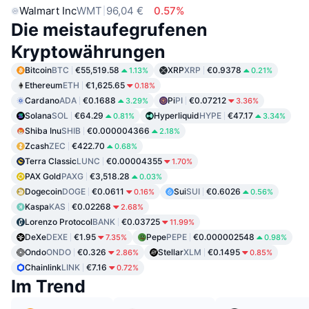
Walmart Inc
WMT
96,04 €
0.57%
Die meistaufegrufenen
Kryptowährungen
Bitcoin
BTC
€55,519.58
XRP
XRP
€0.9378
1.13%
0.21%
Ethereum
ETH
€1,625.65
0.18%
Cardano
ADA
€0.1688
Pi
PI
€0.07212
3.29%
3.36%
Solana
SOL
€64.29
Hyperliquid
HYPE
€47.17
0.81%
3.34%
Shiba Inu
SHIB
€0.000004366
2.18%
Zcash
ZEC
€422.70
0.68%
Terra Classic
LUNC
€0.00004355
1.70%
PAX Gold
PAXG
€3,518.28
0.03%
Dogecoin
DOGE
€0.0611
Sui
SUI
€0.6026
0.16%
0.56%
Kaspa
KAS
€0.02268
2.68%
Lorenzo Protocol
BANK
€0.03725
11.99%
DeXe
DEXE
€1.95
Pepe
PEPE
€0.000002548
7.35%
0.98%
Ondo
ONDO
€0.326
Stellar
XLM
€0.1495
2.86%
0.85%
Chainlink
LINK
€7.16
0.72%
Im Trend