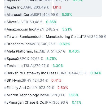
Apple Inc.
AAPL
263,49 €
1.81%
Microsoft Corp
MSFT
424,99 €
5.28%
Silver
SILVER
50,48 €
0.85%
Amazon.com Inc
AMZN
248,2 €
5.21%
Taiwan Semiconductor Manufacturing Co Ltd
TSM
352,99 
Broadcom Inc
AVGO
340,26 €
0.62%
Meta Platforms, Inc.
META
514,57 €
6.40%
SpaceX
SPCX
97,66 €
3.75%
Tesla, Inc.
TSLA
279,27 €
3.30%
Berkshire Hathaway Inc Class B
BRK.B
444,55 €
0.04%
SK Hynix
SKHY
124,34 €
0.41%
Eli Lilly And Co
LLY
973,02 €
2.50%
Micron Technology Inc
MU
726,11 €
1.56%
JPmorgan Chase & Co
JPM
305,93 €
0.11%