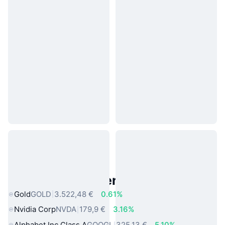
Beliebte reale Vermögenswerte
Gold
GOLD
3.522,48 €
0.61%
Nvidia Corp
NVDA
179,9 €
3.16%
Alphabet Inc Class A
GOOGL
325,13 €
5.10%