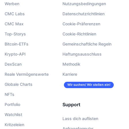
Werben
Nutzungsbedingungen
CMC Labs
Datenschutzrichtlinien
CMC Max
Cookie-Präferenzen
Top-Storys
Cookie-Richtlinien
Bitcoin-ETFs
Gemeinschaftliche Regeln
Krypto-API
Haftungsausschluss
DexScan
Methodik
Reale Vermögenswerte
Karriere
Globale Charts
Wir suchen/ Wir stellen ein!
NFTs
Support
Portfolio
Watchlist
Lass dich auflisten
Kritzeleien
Anfrageformular