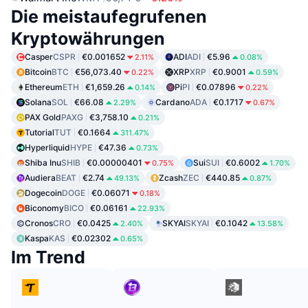
Die meistaufegrufenen
Kryptowährungen
Casper
CSPR
€0.001652
ADI
ADI
€5.96
2.11%
0.08%
Bitcoin
BTC
€56,073.40
XRP
XRP
€0.9001
0.22%
0.59%
Ethereum
ETH
€1,659.26
Pi
PI
€0.07896
0.14%
0.22%
Solana
SOL
€66.08
Cardano
ADA
€0.1717
2.29%
0.67%
PAX Gold
PAXG
€3,758.10
0.21%
Tutorial
TUT
€0.1664
311.47%
Hyperliquid
HYPE
€47.36
0.73%
Shiba Inu
SHIB
€0.00000401
Sui
SUI
€0.6002
0.75%
1.70%
Audiera
BEAT
€2.74
Zcash
ZEC
€440.85
49.13%
0.87%
Dogecoin
DOGE
€0.06071
0.18%
Biconomy
BICO
€0.06161
22.93%
Cronos
CRO
€0.0425
SKYAI
SKYAI
€0.1042
2.40%
13.58%
Kaspa
KAS
€0.02302
0.65%
Im Trend