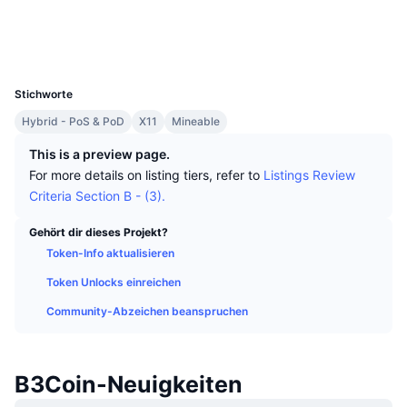
Top-Händler
Artikel
Börsenzuflüsse/-abflüsse
DEX API
Umrechner
Soziale Medien
Ranglisten
Spot
Explorer
chainz.cryptoid.info
Stimmung
Unternehmen
Newsletter
UCID
Indikatoren
Im Trend
Derivate
1371
Stichworte
Preise
CMC Launch
Demnächst
Angst-und-Gier-Index.
Hybrid - PoS & PoD
X11
Mineable
Ressourcen
CMC Labs
Zuletzt hinzugefügt
Altcoin-Saison-Index
This is a preview page.
For more details on listing tiers, refer to
Listings Review
CMC Max
Gewinner & Verlierer
Indikatoren für den Marktzyklus
Criteria Section B - (3).
Dokumentation
Top-Storys
Gehört dir dieses Projekt?
Am häufigsten aufgerufen
Bitcoin-Dominanz
FAQ
Token-Info aktualisieren
Telegram-Bot
Stimmung der Community
CoinMarketCap 20 Index
Token Unlocks einreichen
KI-Integrationen
Community-Abzeichen beanspruchen
Werben
Chain-Ranking
CoinMarketCap 100 Index
CMC Agenten-Hub
Prognosemärkte
B3Coin-Neuigkeiten
ETF-Kapitalflüsse
Website-Widgets
Fähigkeiten-Marktplatz