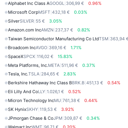
Alphabet Inc Class A
GOOGL
306,99 €
0.96%
Microsoft Corp
MSFT
432,18 €
0.03%
Silver
SILVER
55 €
3.05%
Amazon.com Inc
AMZN
237,37 €
0.82%
Taiwan Semiconductor Manufacturing Co Ltd
TSM
363,94 
Broadcom Inc
AVGO
369,16 €
1.71%
SpaceX
SPCX
116,02 €
15.83%
Meta Platforms, Inc.
META
511,96 €
0.37%
Tesla, Inc.
TSLA
284,65 €
2.83%
Berkshire Hathaway Inc Class B
BRK.B
451,13 €
0.54%
Eli Lilly And Co
LLY
1.026,1 €
0.52%
Micron Technology Inc
MU
761,38 €
0.44%
SK Hynix
SKHY
119,53 €
3.92%
JPmorgan Chase & Co
JPM
309,87 €
0.34%
Walmart Inc
WMT
96,71 €
0.20%