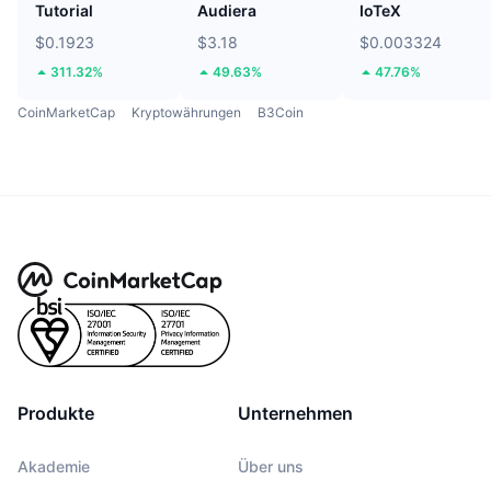
Tutorial
Audiera
IoTeX
$0.1923
$3.18
$0.003324
311.32%
49.63%
47.76%
CoinMarketCap
Kryptowährungen
B3Coin
Produkte
Unternehmen
Akademie
Über uns