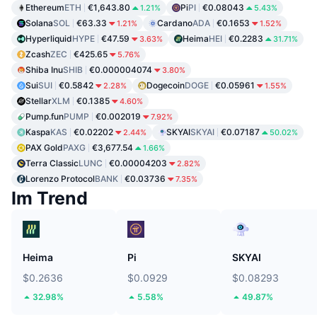
Ethereum
ETH
€1,643.80
Pi
PI
€0.08043
1.21%
5.43%
Solana
SOL
€63.33
Cardano
ADA
€0.1653
1.21%
1.52%
Hyperliquid
HYPE
€47.59
Heima
HEI
€0.2283
3.63%
31.71%
Zcash
ZEC
€425.65
5.76%
Shiba Inu
SHIB
€0.000004074
3.80%
Sui
SUI
€0.5842
Dogecoin
DOGE
€0.05961
2.28%
1.55%
Stellar
XLM
€0.1385
4.60%
Pump.fun
PUMP
€0.002019
7.92%
Kaspa
KAS
€0.02202
SKYAI
SKYAI
€0.07187
2.44%
50.02%
PAX Gold
PAXG
€3,677.54
1.66%
Terra Classic
LUNC
€0.00004203
2.82%
Lorenzo Protocol
BANK
€0.03736
7.35%
Im Trend
Heima
Pi
SKYAI
$0.2636
$0.0929
$0.08293
32.98%
5.58%
49.87%