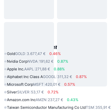
Beliebte reale Vermögenswerte
Gold
GOLD
3.677,47 €
0.46%
Nvidia Corp
NVDA
191,62 €
0.87%
Apple Inc.
AAPL
271,88 €
0.88%
Alphabet Inc Class A
GOOGL
311,32 €
0.87%
Microsoft Corp
MSFT
420,01 €
0.57%
Silver
SILVER
53,17 €
0.72%
Amazon.com Inc
AMZN
237,27 €
0.43%
Taiwan Semiconductor Manufacturing Co Ltd
TSM
355,91 €