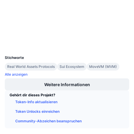
3.7
Bewertung (CertiK)
Anstehende Verkäufe
Finanzierungsraten
Lernen und verdienen
Prüfungen
suivision.xyz
Explorer
Kalender
Wallets
ICO-Kalender
UCID
31646
Ereigniskalender
Stichworte
Real World Assets Protocols
Sui Ecosystem
MoveVM (MVM)
Alle anzeigen
Weitere Informationen
Gehört dir dieses Projekt?
Token-Info aktualisieren
Token Unlocks einreichen
Community-Abzeichen beanspruchen