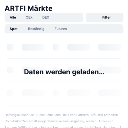
ARTFI Märkte
Alle
CEX
DEX
Filter
Spot
Beständig
Futures
Daten werden geladen…
Haftungsausschluss: Diese Seite kann Links von Partnern (Affiliate) enthalten.
CoinMarketCap erhält möglicherweise eine Vergütung, wenn du Links von
Partnern (Affiliate) besuchst und bestimmte Aktionen durchführst, darunter z. B.