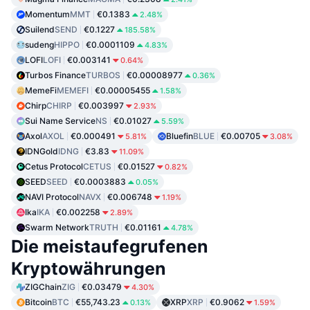
Momentum
MMT
€0.1383
2.48%
Suilend
SEND
€0.1227
185.58%
sudeng
HIPPO
€0.0001109
4.83%
LOFI
LOFI
€0.003141
0.64%
Turbos Finance
TURBOS
€0.00008977
0.36%
MemeFi
MEMEFI
€0.00005455
1.58%
Chirp
CHIRP
€0.003997
2.93%
Sui Name Service
NS
€0.01027
5.59%
Axol
AXOL
€0.000491
Bluefin
BLUE
€0.00705
5.81%
3.08%
IDNGold
IDNG
€3.83
11.09%
Cetus Protocol
CETUS
€0.01527
0.82%
SEED
SEED
€0.0003883
0.05%
NAVI Protocol
NAVX
€0.006748
1.19%
Ika
IKA
€0.002258
2.89%
Swarm Network
TRUTH
€0.01161
4.78%
Die meistaufegrufenen
Kryptowährungen
ZIGChain
ZIG
€0.03479
4.30%
Bitcoin
BTC
€55,743.23
XRP
XRP
€0.9062
0.13%
1.59%