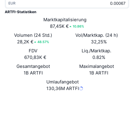
EUR
Im Trend
Krypto-ETFs
Lernen
CMC MCP
ARTFI-Statistiken
Neu
Marktkapitalisierung
Bitcoin-ETFs
x402
News
87,45K €
10.86%
Krypto
Ethereum-ETFs
Volumen (24 Std.)
Vol/Marktkap. (24 h)
Akademie
28,2K €
32,25%
48.57%
Politik
FDV
Liq./Marktkap.
Technische Analyse
Forschung/Recherche
670,83K €
0.82%
Sport
Gesamtangebot
Maximalangebot
RSI
Videos
1B ARTFI
1B ARTFI
Finanzen
MACD
Umlaufangebot
Wörterbuch
130,36M ARTFI
Technologie
Website
Whitepaper
Derivate
Kampagnen
Website
NFT
Überblick
Airdrops
Soziale Medien
NFT-Statistiken insgesamt
Liquidationen
Diamant-Prämien
Verträge
0x706f...:ARTFI