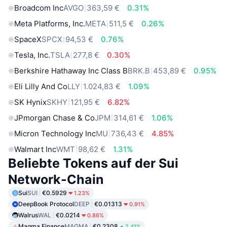
Broadcom Inc
AVGO
363,59 €
0.31%
Meta Platforms, Inc.
META
511,5 €
0.26%
SpaceX
SPCX
94,53 €
0.76%
Tesla, Inc.
TSLA
277,8 €
0.30%
Berkshire Hathaway Inc Class B
BRK.B
453,89 €
0.95%
Eli Lilly And Co
LLY
1.024,83 €
1.09%
SK Hynix
SKHY
121,95 €
6.82%
JPmorgan Chase & Co
JPM
314,61 €
1.06%
Micron Technology Inc
MU
736,43 €
4.85%
Walmart Inc
WMT
98,62 €
1.31%
Beliebte Tokens auf der Sui
Network-Chain
Sui
SUI
€0.5929
1.23%
DeepBook Protocol
DEEP
€0.01313
0.91%
Walrus
WAL
€0.0214
0.86%
Magma Finance
MAGMA
€0.2308
2.41%