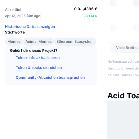
0.0
4396
€
Allzeittief
10
Apr 13, 2026
(
4m ago
)
+
21.14
%
Historische Daten anzeigen
Stichworte
Memes
Animal Memes
Ethereum Ecosystem
Volle Breite
Gehört dir dieses Projekt?
Token-Info aktualisieren
Haftungsausschluss:
Token Unlocks einreichen
Vergütung, wenn du 
bei und Transaktion
Community-Abzeichen beanspruchen
Acid To