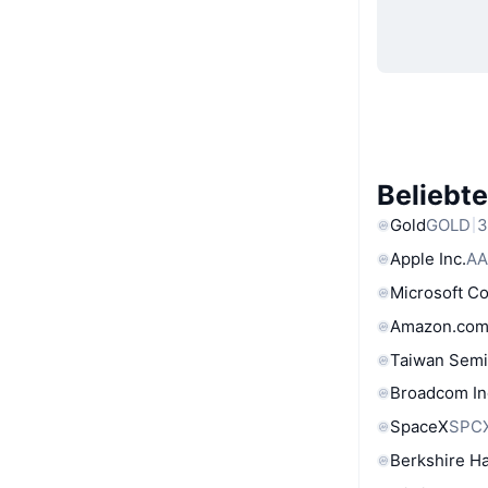
Beliebt
Gold
GOLD
3
Apple Inc.
AA
Microsoft C
Amazon.com
Taiwan Semi
Broadcom In
SpaceX
SPC
Berkshire Ha