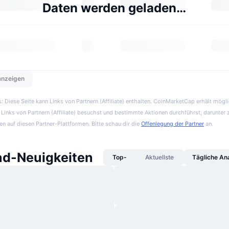
Daten werden geladen…
 anzeigen
 Diese Seite kann Links von Partnern (Affiliate) enthalten. CoinMarketCap erhält mögl
Links von Partnern (Affiliate) besuchst und bestimmte Aktionen durchführst, darunter 
en auf diesen Partner-Plattformen. Bitte schau dir die
Offenlegung der Partner
an.
ad-Neuigkeiten
Top-
Aktuellste
Tägliche An