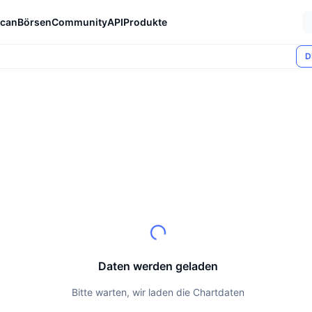
can
Börsen
Community
API
Produkte
D
Daten werden geladen
Bitte warten, wir laden die Chartdaten