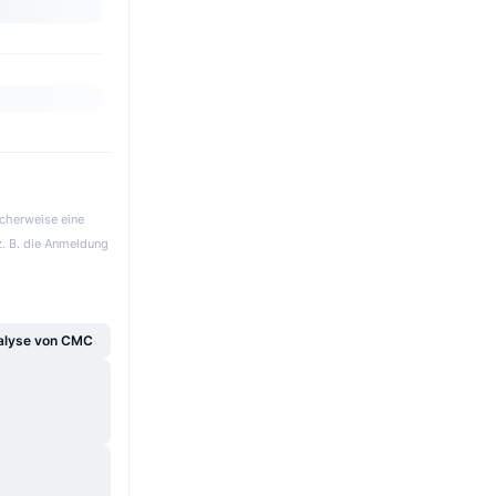
icherweise eine
z. B. die Anmeldung
alyse von CMC