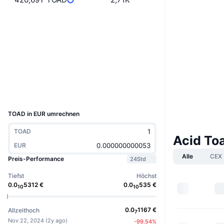
Website
Website
Soziale Medien
Verträge
0xac1d...1f4117
3.0
Bewertung (CertiK)
Explorer
etherscan.io
Wallets
UCID
33856
TOAD in EUR umrechnen
TOAD
Acid To
EUR
Alle
CEX
Preis-Performance
24Std
Tiefst
Höchst
0.0
5312
€
0.0
535
€
10
10
0.0
1167
€
Allzeithoch
7
Nov 22, 2024
(
2y ago
)
-99.54
%