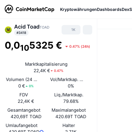
Kryptowährungen
Dashboards
DexS
Acid Toad
TOAD
1K
#3418
0,0
5325 €
10
0.47%
(
24h
)
Marktkapitalisierung
22,4K €
0.47%
Volumen (24 Std.)
Vol/Marktkap. (24 h)
0 €
0%
0%
FDV
Liq./Marktkap.
22,4K €
79.68%
Gesamtangebot
Maximalangebot
420,69T TOAD
420.69T TOAD
Umlaufangebot
Halter
420,69T TOAD
2,71K