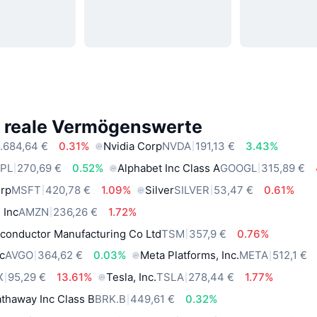
e reale Vermögenswerte
.684,64 €
0.31%
Nvidia Corp
NVDA
191,13 €
3.43%
PL
270,69 €
0.52%
Alphabet Inc Class A
GOOGL
315,89 €
orp
MSFT
420,78 €
1.09%
Silver
SILVER
53,47 €
0.61%
 Inc
AMZN
236,26 €
1.72%
conductor Manufacturing Co Ltd
TSM
357,9 €
0.76%
c
AVGO
364,62 €
0.03%
Meta Platforms, Inc.
META
512,1 €
X
95,29 €
13.61%
Tesla, Inc.
TSLA
278,44 €
1.77%
thaway Inc Class B
BRK.B
449,61 €
0.32%