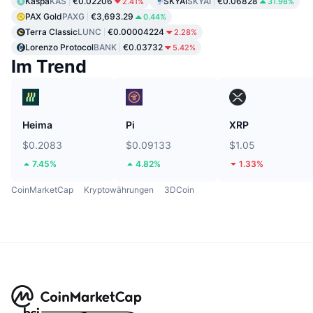
Kaspa
KAS
€0.02206
SKYAI
SKYAI
€0.06828
2.41%
31.98%
PAX Gold
PAXG
€3,693.29
0.44%
Terra Classic
LUNC
€0.00004224
2.28%
Lorenzo Protocol
BANK
€0.03732
5.42%
Im Trend
Heima
Pi
XRP
$0.2083
$0.09133
$1.05
7.45%
4.82%
1.33%
CoinMarketCap
Kryptowährungen
3DCoin