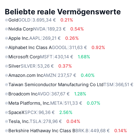
Beliebte reale Vermögenswerte
Gold
GOLD
3.695,34 €
0.21%
Nvidia Corp
NVDA
189,23 €
0.54%
Apple Inc.
AAPL
269,21 €
0.26%
Alphabet Inc Class A
GOOGL
311,63 €
0.92%
Microsoft Corp
MSFT
430,14 €
1.68%
Silver
SILVER
53,26 €
0.37%
Amazon.com Inc
AMZN
237,57 €
0.40%
Taiwan Semiconductor Manufacturing Co Ltd
TSM
366,51 €
Broadcom Inc
AVGO
367,67 €
1.28%
Meta Platforms, Inc.
META
511,33 €
0.07%
SpaceX
SPCX
96,36 €
2.56%
Tesla, Inc.
TSLA
278,96 €
0.04%
Berkshire Hathaway Inc Class B
BRK.B
449,68 €
0.14%