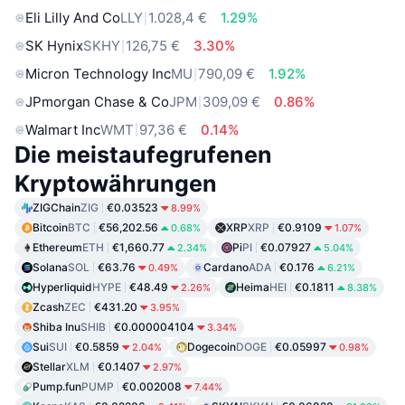
Eli Lilly And Co
LLY
1.028,4 €
1.29%
SK Hynix
SKHY
126,75 €
3.30%
Micron Technology Inc
MU
790,09 €
1.92%
JPmorgan Chase & Co
JPM
309,09 €
0.86%
Walmart Inc
WMT
97,36 €
0.14%
Die meistaufegrufenen
Kryptowährungen
ZIGChain
ZIG
€0.03523
8.99%
Bitcoin
BTC
€56,202.56
XRP
XRP
€0.9109
0.68%
1.07%
Ethereum
ETH
€1,660.77
Pi
PI
€0.07927
2.34%
5.04%
Solana
SOL
€63.76
Cardano
ADA
€0.176
0.49%
6.21%
Hyperliquid
HYPE
€48.49
Heima
HEI
€0.1811
2.26%
8.38%
Zcash
ZEC
€431.20
3.95%
Shiba Inu
SHIB
€0.000004104
3.34%
Sui
SUI
€0.5859
Dogecoin
DOGE
€0.05997
2.04%
0.98%
Stellar
XLM
€0.1407
2.97%
Pump.fun
PUMP
€0.002008
7.44%