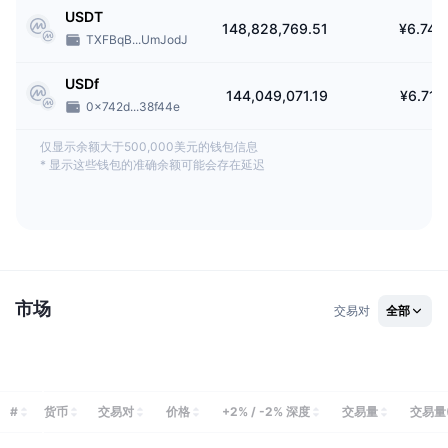
USDT
148,828,769.51
¥6.74
TXFBqB...UmJodJ
USDf
144,049,071.19
¥6.71
0x742d...38f44e
仅显示余额大于500,000美元的钱包信息
*
显示这些钱包的准确余额可能会存在延迟
市场
交易对
全部
#
货币
交易对
价格
+2% / -2% 深度
交易量
交易量(