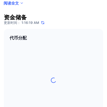
阅读全文
热门
加密货币 ETF
Bitfinex 同时提供其他产品，例如 Bitfinex Borrow、Bitfinex Pay、Bitfinex
学习
CMC 模型上下文协议
Pulse、联盟营销计划、API 与其原生实用代币 ——UNUS SED LEO 等。
新版
比特币 ETF
资金储备
Bitfinex 的创始人是谁？
x402
新闻
更新时间： 1:16:19 AM
加密
以太币 ETF
Bitfinex 于 2012 年由 Raphael Nicolle 与 Giancarlo Devasini 共同创立。
币安学院
Nicolle 最初是 IT 技术人员，在 Gutenberg Networks 担任系统管理员。之后
代币分配
政治
他专注研究 Bitcoin 生态系统，以 Bitconica 交易平台程序代码为基础，着手开
技术分析
研究报告
发 Bitfinex。
体育运动
RSI
Devasini目前担任首席财务官。他毕业于米兰大学，获得医学博士学位。然
视频
而，他随后对技术突感兴趣，并随之进入计算机硬件行业。他创办了 Point-G
金融
Srl 与 Solo SpA。在2012 年，Devesini 遇见 Raphael Nicolle 并加入
MACD
词汇表
Bitfinex，负责交易和风险管理业务。
技术
Bitfinex 位于何处？
衍生品
活动
NFT
该公司于英属维尔京群岛注册，总部设在香港。
总览
空投
限制使用 Bitfinex 的国家
NFT 总体统计数据
清算
钻石奖励
Bitfinex 限制伊朗、朝鲜、古巴、叙利亚、克里米亚、顿涅茨克人民共和国，以