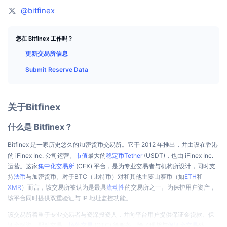
顶级交易者
文章
交易所流入/流出
DEX API
转换器
排行榜
@bitfinex
现货
情绪
企业
简讯
指标
热门
衍生品
您在 Bitfinex 工作吗？
定价
更新交易所信息
CMC Launch
即将推出
恐惧和贪婪指数
Submit Reserve Data
资源
CMC Labs
最近添加
山寨币季节指数
CMC Max
关于Bitfinex
领涨和领跌
市场周期指标
文档
什么是 Bitfinex？
头条新闻
访问最多
比特币市值占比
常见问题解答
Bitfinex 是一家历史悠久的加密货币交易所。它于 2012 年推出，并由设在香港
Telegram 机器人
社区情绪
的 iFinex Inc. 公司运营。
市值
最大的
稳定币
Tether
(USDT)，也由 iFinex Inc.
CoinMarketCap 20 指数
运营。这家
集中化交易所
(CEX) 平台，是为专业交易者与机构所设计，同时支
AI 集成
广告
持
法币
与加密货币。对于BTC（比特币）对和其他主要山寨币（如
ETH
和
区块链排名
CoinMarketCap 100 指数
XMR
）而言，该交易所被认为是最具
流动性
的交易所之一。为保护用户资产，
CMC代理中心
该平台同时提供双重验证与 IP 地址监控功能。
预测市场
ETF资金流向
网站微件
该交易所着重于专业交易者与资深投资人，并向平台用户提供保证金贷款、保
技能市场
证金融资、配对交易、
场外交易
(OTC) 等服务。除了现货与
保证金交易
外，