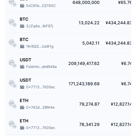
648,000,000
¥65.76
0xC61b...CE193C
BTC
13,024.22
¥434,244.83
3JZq4a...9rF97j
BTC
5,042.11
¥434,244.83
1Kr6QS...Ua9i1g
USDT
209,149,417.62
¥6.74
FxteHm...dmW46a
USDT
171,243,189.69
¥6.74
0x7713...7635ec
ETH
79,274.87
¥12,827.14
0x742d...38f44e
ETH
78,341.29
¥12,827.14
0x7713...7635ec