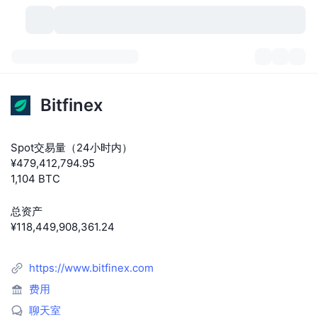
加密货币
仪表盘
加密货币
Bitfinex
DexScan
市场
排名
Spot交易量（24小时内）
信号
交易所
分类
New
市场概况
¥479,412,794.95
1,104 BTC
热门
社区
历史记录
现货市场
中心化交易所
总资产
新
动态
API
代币解锁
加密货币数量
现货
¥118,449,908,361.24
涨幅榜
话题
收益
产品
比特币金库
衍生品
API
https://www.bitfinex.com
模因 (Memes) 探索工具
直播活动
真实世界资产
币安币金库
费用
产品
加密货币 API
去中心化交易所
聊天室