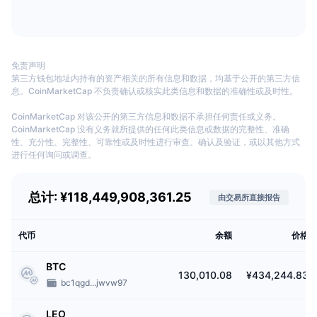
即将进行的销售活动
及自称的卢甘斯克人民共和国的民众使用。美国公民、加拿大公民或居民、英
资金费率
学习赚币
属维尔京群岛、委内瑞拉政府与奥地利、意大利居民亦不可使用该交易所。
Bitfinex 可支持哪些币种？
日历
免责声明
第三方钱包地址内持有的资产相关的所有信息和数据，均基于公开的第三方信
Bitfinex 支持多种交易对与 270 种以上加密货币，其中包括
BTC
、
ETH
、
息。CoinMarketCap 不负责确认或核实此类信息和数据的准确性或及时性。
USDT
、
SOL
、
LTC
、
XRP
、
EOS
等多种选择。
ICO日历
CoinMarketCap 对该公开的第三方信息和数据不承担任何责任或义务。
Bitfinex的手续费如何？
CoinMarketCap 没有义务就所提供的任何此类信息或数据的完整性、准确
活动日历
性、充分性、完整性、可靠性或及时性进行审查、确认及验证，或以其他方式
对加密货币兑加密货币/稳定币/法币的交易，挂单费用为 0.10%，而吃单费用则
进行任何询问或调查。
为 0.20%。加密货币衍生品的挂单费用为 0.020%，吃单费用为 0.065%。用
户可以持有 UNUS SED LEO 代币，以享有交易手续费 15% - 25% 的优惠折
总计: ¥118,449,908,361.25
扣。
由交易所直接报告
加密货币、稳定币及证券入金免手续费，而电汇手续费为 0.10%。出金手续费
视加密货币币种而定。
代币
余额
价格
Bitfinex 上可使用杠杆或保证金交易吗？
BTC
130,010.08
¥434,244.83
bc1qgd...jwvw97
该平台的符合资格（基本加验证等级及以上）的用户可以使用 10 倍
杠杆
，并通
过它的
点对点
(P2P) 保证金融资平台获得资金。
LEO