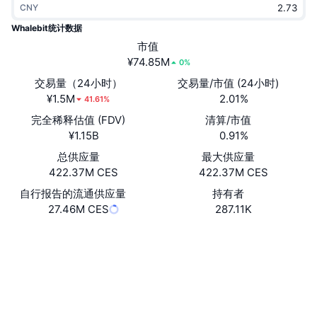
CNY
热门
加密货币 ETF
学习
CMC 模型上下文协议
Whalebit统计数据
新版
市值
比特币 ETF
x402
新闻
¥74.85M
0%
加密
以太币 ETF
交易量（24小时）
交易量/市值 (24小时)
币安学院
¥1.5M
2.01%
41.61%
政治
完全稀释估值 (FDV)
清算/市值
技术分析
研究报告
¥1.15B
0.91%
体育运动
总供应量
最大供应量
RSI
视频
422.37M CES
422.37M CES
金融
MACD
自行报告的流通供应量
持有者
词汇表
27.46M CES
287.11K
技术
网站
Website
衍生品
活动
NFT
社交媒体
总览
空投
合约
NFT 总体统计数据
0x1Bdf...FC1610
清算
钻石奖励
polygonscan.com