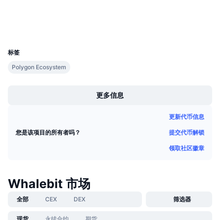
浏览器
即将进行的销售活动
资金费率
学习赚币
钱包
UCID
36465
日历
标签
Polygon Ecosystem
ICO日历
Boost
活动日历
更多信息
更新代币信息
提交代币解锁
您是该项目的所有者吗？
领取社区徽章
Whalebit 市场
全部
CEX
DEX
筛选器
现货
永续合约
期货