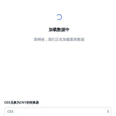
顶级交易者
文章
交易所流入/流出
DEX API
转换器
排行榜
现货
情绪
企业
简讯
指标
热门
衍生品
定价
CMC Launch
加载数据中
即将推出
恐惧和贪婪指数
请稍候，我们正在加载图表数据
资源
CMC Labs
最近添加
山寨币季节指数
CMC Max
领涨和领跌
市场周期指标
文档
头条新闻
访问最多
比特币市值占比
常见问题解答
Telegram 机器人
社区情绪
CoinMarketCap 20 指数
AI 集成
广告
区块链排名
CoinMarketCap 100 指数
CMC代理中心
CES兑换为CNY的转换器
预测市场
ETF资金流向
网站微件
CES
技能市场