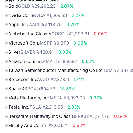
Gold
GOLD
¥29,292.23
2.07%
Nvidia Corp
NVDA
¥1,509.83
2.27%
Apple Inc.
AAPL
¥2,113.26
0.29%
Alphabet Inc Class A
GOOGL
¥2,393.81
0.96%
Microsoft Corp
MSFT
¥3,370
0.03%
Silver
SILVER
¥428.91
3.05%
Amazon.com Inc
AMZN
¥1,850.92
0.82%
Taiwan Semiconductor Manufacturing Co Ltd
TSM
¥2,837.8
Broadcom Inc
AVGO
¥2,878.6
1.71%
SpaceX
SPCX
¥904.73
15.83%
Meta Platforms, Inc.
META
¥3,992.08
0.37%
Tesla, Inc.
TSLA
¥2,219.65
2.83%
Berkshire Hathaway Inc Class B
BRK.B
¥3,517.76
0.54%
Eli Lilly And Co
LLY
¥8,001.21
0.52%