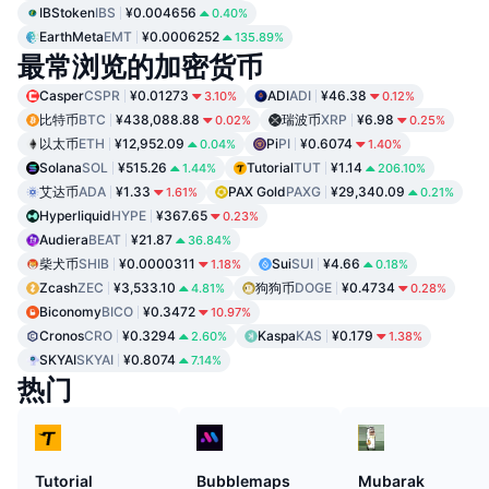
IBStoken
IBS
¥0.004656
0.40%
EarthMeta
EMT
¥0.0006252
135.89%
最常浏览的加密货币
Casper
CSPR
¥0.01273
ADI
ADI
¥46.38
3.10%
0.12%
比特币
BTC
¥438,088.88
瑞波币
XRP
¥6.98
0.02%
0.25%
以太币
ETH
¥12,952.09
Pi
PI
¥0.6074
0.04%
1.40%
Solana
SOL
¥515.26
Tutorial
TUT
¥1.14
1.44%
206.10%
艾达币
ADA
¥1.33
PAX Gold
PAXG
¥29,340.09
1.61%
0.21%
Hyperliquid
HYPE
¥367.65
0.23%
Audiera
BEAT
¥21.87
36.84%
柴犬币
SHIB
¥0.0000311
Sui
SUI
¥4.66
1.18%
0.18%
Zcash
ZEC
¥3,533.10
狗狗币
DOGE
¥0.4734
4.81%
0.28%
Biconomy
BICO
¥0.3472
10.97%
Cronos
CRO
¥0.3294
Kaspa
KAS
¥0.179
2.60%
1.38%
SKYAI
SKYAI
¥0.8074
7.14%
热门
Tutorial
Bubblemaps
Mubarak