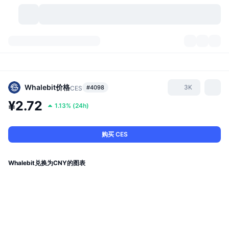
加密货币
仪表盘
加密货币
DexScan
市场
排名
Whalebit
价格
3K
#4098
CES
¥2.72
1.13%
(
24h
)
信号
交易所
分类
New
市场概况
热门
社区
历史记录
现货市场
中心化交易所
购买 CES
新
动态
API
代币解锁
加密货币数量
现货
Whalebit兑换为CNY的图表
涨幅榜
话题
收益
产品
比特币金库
衍生品
API
模因 (Memes) 探索工具
直播活动
真实世界资产
币安币金库
产品
加密货币 API
去中心化交易所