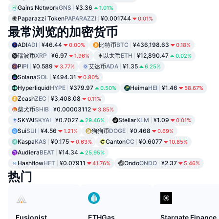
Gains Network
GNS
¥3.36
1.01%
Paparazzi Token
PAPARAZZI
¥0.001744
0.01%
最常浏览的加密货币
ADI
ADI
¥46.44
比特币
BTC
¥436,198.63
0.00%
0.18%
瑞波币
XRP
¥6.97
以太币
ETH
¥12,890.47
1.96%
0.02%
Pi
PI
¥0.589
艾达币
ADA
¥1.35
3.77%
6.25%
Solana
SOL
¥494.31
0.80%
Hyperliquid
HYPE
¥379.97
Heima
HEI
¥1.46
0.50%
58.67%
Zcash
ZEC
¥3,408.08
0.11%
柴犬币
SHIB
¥0.00003112
3.85%
SKYAI
SKYAI
¥0.7027
Stellar
XLM
¥1.09
29.46%
0.01%
Sui
SUI
¥4.56
狗狗币
DOGE
¥0.468
1.21%
0.69%
Kaspa
KAS
¥0.175
Canton
CC
¥0.6077
0.63%
10.85%
Audiera
BEAT
¥14.34
25.95%
Hashflow
HFT
¥0.07911
Ondo
ONDO
¥2.37
41.76%
5.46%
热门
Fusionist
ETHGas
Stargate Finance