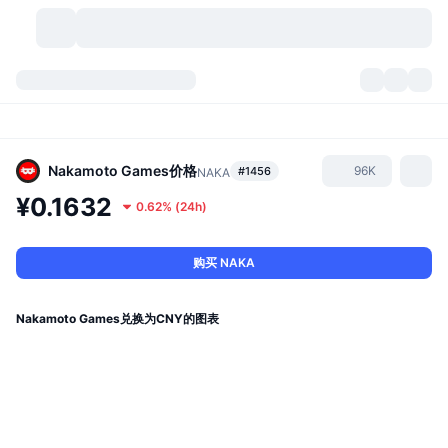
加密货币
仪表盘
加密货币
DexScan
市场
排名
Nakamoto Games
价格
96K
#1456
NAKA
¥0.1632
0.62%
(
24h
)
信号
交易所
分类
New
市场概况
热门
社区
历史记录
现货市场
中心化交易所
购买 NAKA
新
动态
API
代币解锁
加密货币数量
现货
Nakamoto Games兑换为CNY的图表
涨幅榜
话题
收益
产品
比特币金库
衍生品
API
模因 (Memes) 探索工具
直播活动
真实世界资产
币安币金库
产品
加密货币 API
去中心化交易所