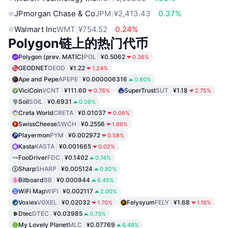
JPmorgan Chase & Co
JPM
¥2,413.43
0.37%
Walmart Inc
WMT
¥754.52
0.24%
Polygon链上的热门代币
Polygon (prev. MATIC)
POL
¥0.5062
0.36%
GEODNET
GEOD
¥1.22
1.24%
Ape and Pepe
APEPE
¥0.000006316
0.80%
ViciCoin
VCNT
¥111.60
SuperTrust
SUT
¥1.18
0.78%
2.75%
Soil
SOIL
¥0.6931
0.08%
Creta World
CRETA
¥0.01037
0.06%
SwissCheese
SWCH
¥0.2556
1.86%
Playermon
PYM
¥0.002972
0.58%
Kasta
KASTA
¥0.001665
0.02%
FooDriver
FDC
¥0.1402
0.74%
Sharp
SHARP
¥0.005124
0.92%
Bitboard
BB
¥0.000944
6.45%
WiFi Map
WIFI
¥0.002117
2.00%
Voxies
VOXEL
¥0.02032
Felysyum
FELY
¥1.68
1.70%
1.16%
Dtec
DTEC
¥0.03985
0.73%
My Lovely Planet
MLC
¥0.07769
6.49%