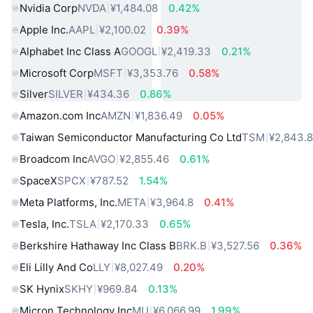
Nvidia Corp
NVDA
¥1,484.08
0.42%
Apple Inc.
AAPL
¥2,100.02
0.39%
Alphabet Inc Class A
GOOGL
¥2,419.33
0.21%
Microsoft Corp
MSFT
¥3,353.76
0.58%
Silver
SILVER
¥434.36
0.86%
Amazon.com Inc
AMZN
¥1,836.49
0.05%
Taiwan Semiconductor Manufacturing Co Ltd
TSM
¥2,843.
Broadcom Inc
AVGO
¥2,855.46
0.61%
SpaceX
SPCX
¥787.52
1.54%
Meta Platforms, Inc.
META
¥3,964.8
0.41%
Tesla, Inc.
TSLA
¥2,170.33
0.65%
Berkshire Hathaway Inc Class B
BRK.B
¥3,527.56
0.36%
Eli Lilly And Co
LLY
¥8,027.49
0.20%
SK Hynix
SKHY
¥969.84
0.13%
Micron Technology Inc
MU
¥6,066.99
1.99%