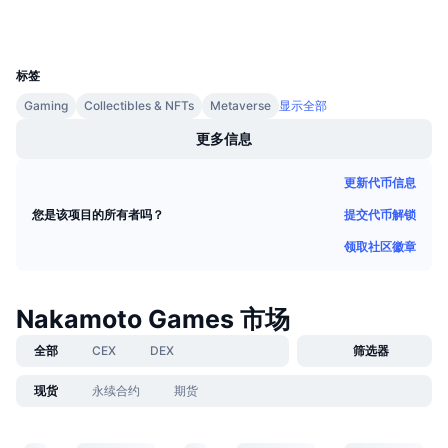
钱包
即将进行的销售活动
资金费率
学习赚币
UCID
12749
标签
日历
Gaming
Collectibles & NFTs
Metaverse
显示全部
更多信息
ICO日历
更新代币信息
活动日历
提交代币解锁
您是该项目的所有者吗？
领取社区徽章
Nakamoto Games 市场
全部
CEX
DEX
筛选器
现货
永续合约
期货