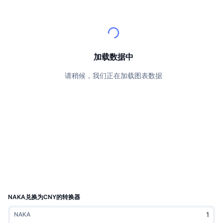
顶级交易者
文章
交易所流入/流出
DEX API
转换器
排行榜
现货
情绪
企业
简讯
指标
热门
衍生品
定价
CMC Launch
加载数据中
即将推出
恐惧和贪婪指数
请稍候，我们正在加载图表数据
资源
CMC Labs
最近添加
山寨币季节指数
CMC Max
领涨和领跌
市场周期指标
文档
头条新闻
访问最多
比特币市值占比
常见问题解答
Telegram 机器人
社区情绪
CoinMarketCap 20 指数
AI 集成
广告
区块链排名
CoinMarketCap 100 指数
CMC代理中心
NAKA兑换为CNY的转换器
预测市场
ETF资金流向
网站微件
NAKA
技能市场