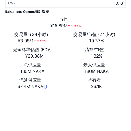
CNY
热门
加密货币 ETF
学习
CMC 模型上下文协议
Nakamoto Games统计数据
新版
市值
比特币 ETF
x402
新闻
¥15.89M
0.62%
加密
以太币 ETF
交易量（24小时）
交易量/市值 (24小时)
币安学院
¥3.08M
19.37%
2.92%
政治
完全稀释估值 (FDV)
清算/市值
技术分析
研究报告
¥29.38M
1.82%
体育运动
总供应量
最大供应量
RSI
视频
180M NAKA
180M NAKA
金融
MACD
流通供应量
持有者
词汇表
97.4M NAKA
29.1K
技术
网站
Website
衍生品
活动
社交媒体
NFT
总览
空投
合约
0x3114...c0d737
3.6
评级 (CertiK)
NFT 总体统计数据
清算
钻石奖励
浏览器
polygonscan.com