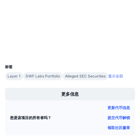
合约
即将进行的销售活动
资金费率
学习赚币
4.4
评级 (CertiK)
tronscan.org
浏览器
日历
钱包
ICO日历
UCID
1958
活动日历
标签
Layer 1
DWF Labs Portfolio
Alleged SEC Securities
显示全部
Boost
更多信息
更新代币信息
提交代币解锁
您是该项目的所有者吗？
领取社区徽章