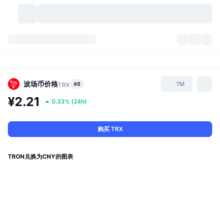
加密货币
仪表盘
加密货币
DexScan
市场
排名
波场币
价格
1M
#8
TRX
¥2.21
0.33%
(
24h
)
信号
交易所
分类
New
市场概况
热门
社区
历史记录
现货市场
中心化交易所
购买 TRX
新
动态
API
代币解锁
加密货币数量
现货
TRON兑换为CNY的图表
涨幅榜
话题
收益
产品
比特币金库
衍生品
API
模因 (Memes) 探索工具
直播活动
真实世界资产
币安币金库
产品
加密货币 API
去中心化交易所