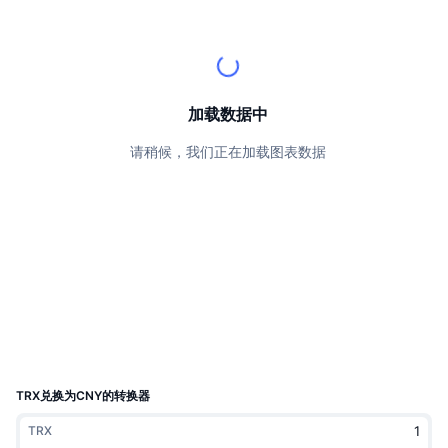
顶级交易者
文章
交易所流入/流出
DEX API
转换器
排行榜
现货
情绪
企业
简讯
指标
热门
衍生品
定价
CMC Launch
加载数据中
即将推出
恐惧和贪婪指数
请稍候，我们正在加载图表数据
资源
CMC Labs
最近添加
山寨币季节指数
CMC Max
领涨和领跌
市场周期指标
文档
头条新闻
访问最多
比特币市值占比
常见问题解答
Telegram 机器人
社区情绪
CoinMarketCap 20 指数
AI 集成
广告
区块链排名
CoinMarketCap 100 指数
CMC代理中心
TRX兑换为CNY的转换器
预测市场
ETF资金流向
网站微件
TRX
技能市场