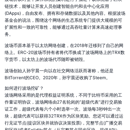
链技术，能够让开发人员创建智能合约和去中心化应用
(DApps)，自由发布、拥有和存储数据以及其他内容。根据波场
基金会的说法，围绕这个网络的生态系统专门提供大规模的可
扩展性和一致的可靠性，能够通过高吞吐量计算来高速处理事
务。
波场币原本基于以太坊网络创建，在2018年迁移到了自己的网
络上。ERC-20波场币持有者将代币换成了波场网络上的TRX数
字货币，以太坊上的波场代币随即被销毁。
波场创始人孙宇晨一向以在社交网络活跃而著称，他还是
BitTorrent的CEO。2020年，孙宇晨还收购了Steem。
如何进行波场挖矿？
波场网络采用的是代理权益证明系统，不同于比特币采用的工
作量证明协议，波场网络由27名轮岗的“超级代表”进行交易验
证工作，超级代表每六个小时选举一次。波场每3秒钟出一次
块，超级代表可以获得32TRX作为区块奖励。您还可以通过运
行见证节点(提议区块并就协议决策投票)，完整节点(广播交易
和区块)或者Solidity节点（从完整节点同步区块，提供API）。