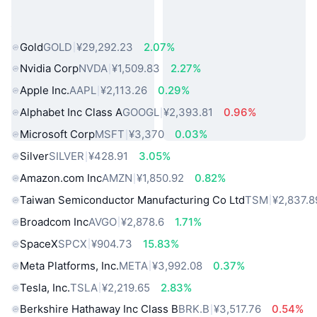
热门真实世界资产
Gold
GOLD
¥29,292.23
2.07%
Nvidia Corp
NVDA
¥1,509.83
2.27%
Apple Inc.
AAPL
¥2,113.26
0.29%
Alphabet Inc Class A
GOOGL
¥2,393.81
0.96%
Microsoft Corp
MSFT
¥3,370
0.03%
Silver
SILVER
¥428.91
3.05%
Amazon.com Inc
AMZN
¥1,850.92
0.82%
Taiwan Semiconductor Manufacturing Co Ltd
TSM
¥2,837.8
Broadcom Inc
AVGO
¥2,878.6
1.71%
SpaceX
SPCX
¥904.73
15.83%
Meta Platforms, Inc.
META
¥3,992.08
0.37%
Tesla, Inc.
TSLA
¥2,219.65
2.83%
Berkshire Hathaway Inc Class B
BRK.B
¥3,517.76
0.54%