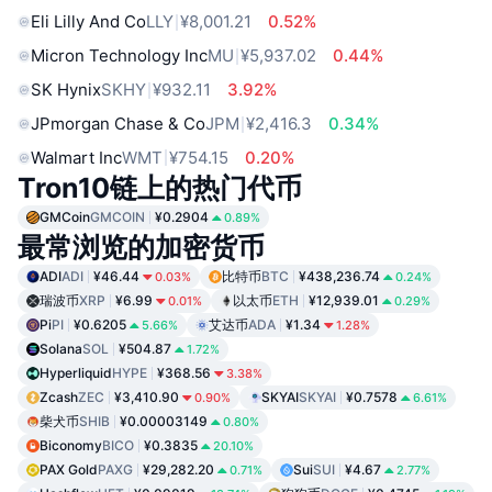
Eli Lilly And Co
LLY
¥8,001.21
0.52%
Micron Technology Inc
MU
¥5,937.02
0.44%
SK Hynix
SKHY
¥932.11
3.92%
JPmorgan Chase & Co
JPM
¥2,416.3
0.34%
Walmart Inc
WMT
¥754.15
0.20%
Tron10链上的热门代币
GMCoin
GMCOIN
¥0.2904
0.89%
最常浏览的加密货币
ADI
ADI
¥46.44
比特币
BTC
¥438,236.74
0.03%
0.24%
瑞波币
XRP
¥6.99
以太币
ETH
¥12,939.01
0.01%
0.29%
Pi
PI
¥0.6205
艾达币
ADA
¥1.34
5.66%
1.28%
Solana
SOL
¥504.87
1.72%
Hyperliquid
HYPE
¥368.56
3.38%
Zcash
ZEC
¥3,410.90
SKYAI
SKYAI
¥0.7578
0.90%
6.61%
柴犬币
SHIB
¥0.00003149
0.80%
Biconomy
BICO
¥0.3835
20.10%
PAX Gold
PAXG
¥29,282.20
Sui
SUI
¥4.67
0.71%
2.77%