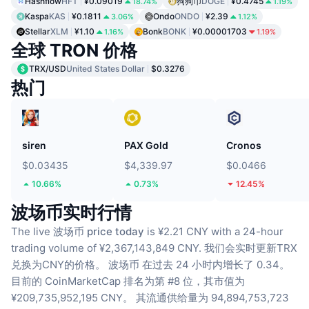
Hashflow
HFT
¥0.09019
狗狗币
DOGE
¥0.4745
18.74%
1.19%
Kaspa
KAS
¥0.1811
Ondo
ONDO
¥2.39
3.06%
1.12%
Stellar
XLM
¥1.10
Bonk
BONK
¥0.00001703
1.16%
1.19%
全球 TRON 价格
TRX/USD
United States Dollar
$0.3276
热门
siren
PAX Gold
Cronos
$0.03435
$4,339.97
$0.0466
10.66%
0.73%
12.45%
波场币实时行情
The live
波场币 price today
is ¥2.21 CNY with a 24-hour
trading volume of ¥2,367,143,849 CNY.
我们会实时更新TRX
兑换为CNY的价格。
波场币 在过去 24 小时内增长了 0.34。
目前的 CoinMarketCap 排名为第 #8 位，其市值为
¥209,735,952,195 CNY。
其流通供给量为 94,894,753,723