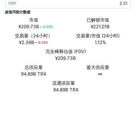
CNY
热门
加密货币 ETF
学习
CMC 模型上下文协议
波场币统计数据
新版
市值
已解锁市值
比特币 ETF
x402
新闻
¥209.73B
¥221.01B
0.33%
加密
以太币 ETF
交易量（24小时）
交易量/市值 (24小时)
币安学院
¥2.36B
1.12%
6.23%
政治
完全稀释估值 (FDV)
技术分析
研究报告
¥209.73B
体育运动
总供应量
最大供应量
RSI
视频
94.89B TRX
∞
金融
MACD
流通供应量
词汇表
94.89B TRX
技术
Website
Whitepaper
衍生品
活动
网站
NFT
总览
空投
社交媒体
NFT 总体统计数据
清算
钻石奖励
0x5032...f87ab5