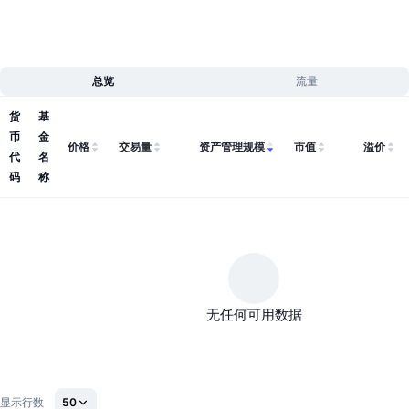
即将进行的销售活动
资金费率
学习赚币
总览
流量
日历
货
基
ICO日历
币
金
价格
交易量
资产管理规模
市值
溢价
代
名
活动日历
码
称
无任何可用数据
显示行数
50