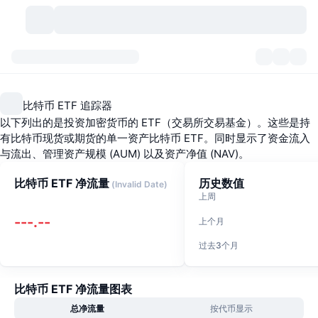
加密货币
仪表盘
加密货币
比特币 ETF 追踪器
DexScan
市场
排名
以下列出的是投资加密货币的 ETF（交易所交易基金）。这些是持
有比特币现货或期货的单一资产比特币 ETF。同时显示了资金流入
信号
交易所
分类
New
市场概况
与流出、管理资产规模 (AUM) 以及资产净值 (NAV)。
比特币 ETF 净流量
历史数值
热门
社区
历史记录
(
Invalid Date
)
现货市场
中心化交易所
上周
新
动态
API
代币解锁
---.--
加密货币数量
现货
上个月
过去3个月
涨幅榜
话题
收益
产品
比特币金库
衍生品
API
模因 (Memes) 探索工具
直播活动
真实世界资产
比特币 ETF 净流量图表
币安币金库
产品
加密货币 API
去中心化交易所
总净流量
按代币显示