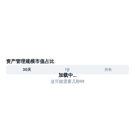
热门
加密货币 ETF
学习
CMC 模型上下文协议
新版
比特币 ETF
x402
新闻
加密
以太币 ETF
币安学院
政治
技术分析
研究报告
资产管理规模市值占比
体育运动
RSI
视频
30天
1年
所有
加载中…
金融
这可能需要几秒钟
MACD
词汇表
技术
衍生品
活动
NFT
总览
空投
NFT 总体统计数据
清算
钻石奖励