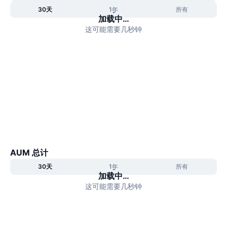
顶级交易者
文章
交易所流入/流出
DEX API
转换器
排行榜
30天
1年
所有
现货
加载中…
情绪
企业
这可能需要几秒钟
简讯
指标
热门
衍生品
定价
CMC Launch
即将推出
恐惧和贪婪指数
资源
CMC Labs
最近添加
山寨币季节指数
CMC Max
领涨和领跌
市场周期指标
文档
头条新闻
访问最多
比特币市值占比
常见问题解答
Telegram 机器人
AUM 总计
社区情绪
CoinMarketCap 20 指数
30天
1年
所有
AI 集成
加载中…
广告
区块链排名
CoinMarketCap 100 指数
这可能需要几秒钟
CMC代理中心
预测市场
ETF资金流向
网站微件
技能市场