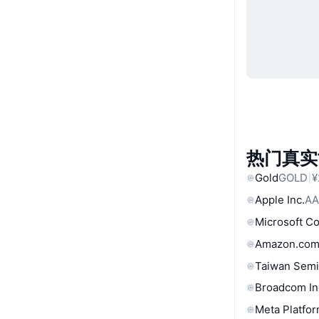
热门真实
Gold
GOLD
¥
Apple Inc.
AA
Microsoft C
Amazon.com
Taiwan Semi
Broadcom In
Meta Platfor