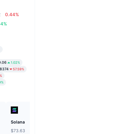
2
0.44%
34%
%
9.06
1.02%
08374
57.59%
4%
9%
Solana
Biconomy
$73.63
$0.05392