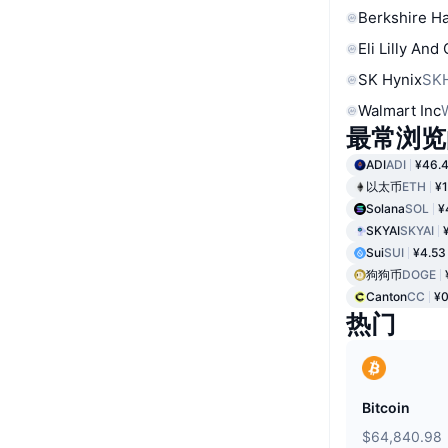
Berkshire Ha
Eli Lilly And
SK Hynix
SK
Walmart Inc
最常浏览
ADI
ADI
¥46.
以太币
ETH
¥1
Solana
SOL
¥
SKYAI
SKYAI
Sui
SUI
¥4.53
狗狗币
DOGE
Canton
CC
¥0
热门
Bitcoin
$64,840.98