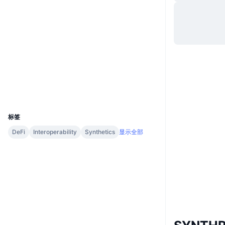
网站
Website
Whitepaper
社交媒体
合约
0x0721...35E060
3.8
评级 (CertiK)
浏览器
arbiscan.io
钱包
UCID
35197
标签
DeFi
Interoperability
Synthetics
显示全部