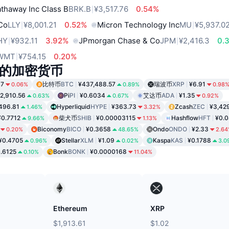
thaway Inc Class B
BRK.B
¥3,517.76
0.54%
 Co
LLY
¥8,001.21
0.52%
Micron Technology Inc
MU
¥5,937.0
HY
¥932.11
3.92%
JPmorgan Chase & Co
JPM
¥2,416.3
0.
WMT
¥754.15
0.20%
的加密货币
47
比特币
BTC
¥437,488.57
瑞波币
XRP
¥6.91
0.06%
0.89%
0.98
2,910.56
Pi
PI
¥0.6034
艾达币
ADA
¥1.35
0.63%
0.67%
0.92%
496.81
Hyperliquid
HYPE
¥363.73
Zcash
ZEC
¥3,42
1.46%
3.32%
¥0.7712
柴犬币
SHIB
¥0.00003115
Hashflow
HFT
¥0.
9.66%
1.13%
Biconomy
BICO
¥0.3658
Ondo
ONDO
¥2.33
0.20%
48.65%
2.6
¥0.4705
Stellar
XLM
¥1.09
Kaspa
KAS
¥0.1788
0.96%
0.02%
3.0
.6125
Bonk
BONK
¥0.0000168
0.10%
11.04%
Ethereum
XRP
$1,913.61
$1.02