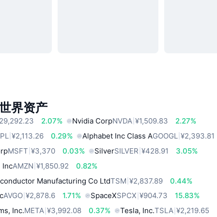
世界资产
29,292.23
2.07%
Nvidia Corp
NVDA
¥1,509.83
2.27%
PL
¥2,113.26
0.29%
Alphabet Inc Class A
GOOGL
¥2,393.81
orp
MSFT
¥3,370
0.03%
Silver
SILVER
¥428.91
3.05%
 Inc
AMZN
¥1,850.92
0.82%
conductor Manufacturing Co Ltd
TSM
¥2,837.89
0.44%
c
AVGO
¥2,878.6
1.71%
SpaceX
SPCX
¥904.73
15.83%
ms, Inc.
META
¥3,992.08
0.37%
Tesla, Inc.
TSLA
¥2,219.65