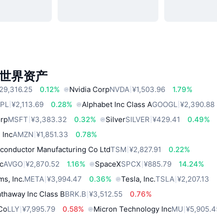
世界资产
29,316.25
0.12%
Nvidia Corp
NVDA
¥1,503.96
1.79%
PL
¥2,113.69
0.28%
Alphabet Inc Class A
GOOGL
¥2,390.88
orp
MSFT
¥3,383.32
0.32%
Silver
SILVER
¥429.41
0.49%
 Inc
AMZN
¥1,851.33
0.78%
conductor Manufacturing Co Ltd
TSM
¥2,827.91
0.22%
c
AVGO
¥2,870.52
1.16%
SpaceX
SPCX
¥885.79
14.24%
ms, Inc.
META
¥3,994.47
0.36%
Tesla, Inc.
TSLA
¥2,207.13
thaway Inc Class B
BRK.B
¥3,512.55
0.76%
 Co
LLY
¥7,995.79
0.58%
Micron Technology Inc
MU
¥5,905.4