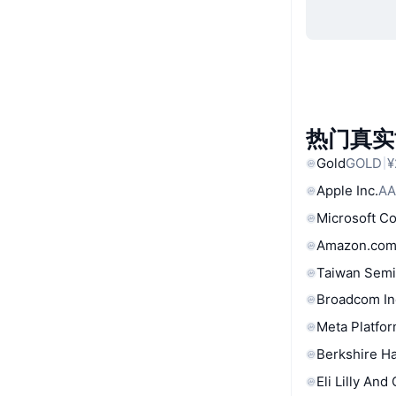
热门真实
Gold
GOLD
¥
Apple Inc.
AA
Microsoft C
Amazon.com
Taiwan Semi
Broadcom In
Meta Platfor
Berkshire Ha
Eli Lilly And