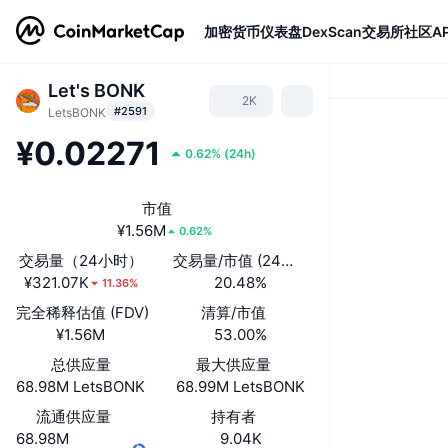
加密货币
仪表盘
DexScan
交易所
社区
AP
Let's BONK
2K
#2591
LetsBONK
¥0.02271
0.62%
(
24h
)
市值
¥1.56M
0.62%
交易量（24小时）
交易量/市值 (24小时)
¥321.07K
20.48%
11.36%
完全稀释估值 (FDV)
清算/市值
¥1.56M
53.00%
总供应量
最大供应量
68.98M LetsBONK
68.99M LetsBONK
流通供应量
持有者
68.98M
9.04K