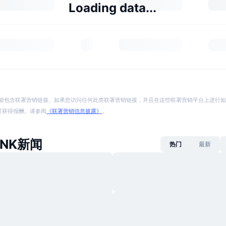
Loading data...
能包含联署营销链接。如果您访问任何此类联署营销链接，并且在这些联署营销平台上进行如
p 将可获得报酬。请参阅
《联署营销信息披露》
。
BONK新闻
热门
最新