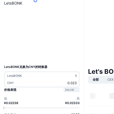
LetsBONK
Boost
网站
Website
社交媒体
合约
CDBdbN...Fdbonk
浏览器
solscan.io
钱包
UCID
36347
LetsBONK兑换为CNY的转换器
Let's 
LetsBONK
全部
CEX
CNY
价格表现
24小时
低
高
¥0.02238
¥0.02333