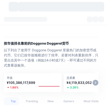
加密货币
仪表盘
加密货币
DexScan
市场
排名
按市值排名靠前的Doggone Doggerel货币
以下列出了使用于 Doggone Doggerel 里最热门的加密货币或
信号
交易所
分类
New
市场概况
代币。它们已按市值规模进行了排序。若要对列表重新排序，只
需点击其中一个选项（例如24小时或7天）- 即可通过不同的方
热门
社区
历史记录
现货市场
中心化交易所
式查看该板块。
新
动态
API
代币解锁
加密货币数量
现货
市值
交易量
¥105,386,117,699
¥4,119,833,052
涨幅榜
话题
收益
产品
比特币金库
衍生品
API
1.86%
3.26%
模因 (Memes) 探索工具
直播活动
真实世界资产
币安币金库
产品
加密货币 API
去中心化交易所
Top
Trending
New
Gainers
Most Visited