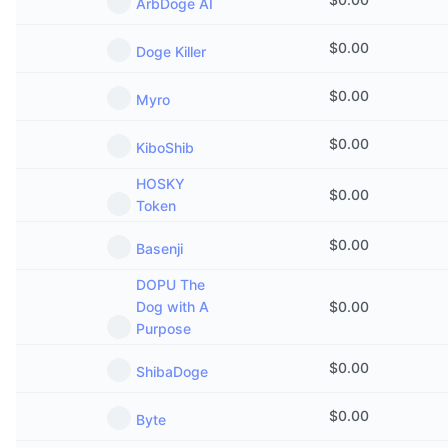
ArbDoge AI
$
0.00
Doge Killer
$
0.00
Myro
$
0.00
KiboShib
HOSKY
$
0.00
Token
$
0.00
Basenji
DOPU The
Dog with A
$
0.00
Purpose
$
0.00
ShibaDoge
$
0.00
Byte