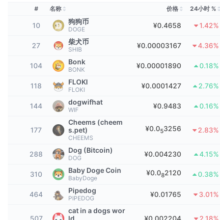
顶级交易者
文章
交易所流入/流出
DEX API
转换器
排行榜
#
名称
价格
24小时 %
现货
狗狗币
情绪
10
¥0.4658
1.42%
企业
简讯
DOGE
指标
热门
衍生品
柴犬币
27
¥0.00003167
4.36%
SHIB
定价
CMC Launch
即将推出
恐惧和贪婪指数
Bonk
104
¥0.00001890
0.18%
BONK
资源
CMC Labs
最近添加
山寨币季节指数
FLOKI
118
¥0.0001427
2.76%
FLOKI
CMC Max
dogwifhat
领涨和领跌
市场周期指标
144
¥0.9483
0.16%
WIF
文档
Cheems (cheem
头条新闻
访问最多
比特币市值占比
¥0.0
3256
177
s.pet)
2.83%
5
常见问题解答
CHEEMS
Telegram 机器人
Dog (Bitcoin)
社区情绪
CoinMarketCap 20 指数
288
¥0.004230
4.15%
DOG
AI 集成
广告
Baby Doge Coin
¥0.0
2120
310
区块链排名
0.38%
CoinMarketCap 100 指数
8
BabyDoge
CMC代理中心
Pipedog
464
¥0.01765
3.01%
PIPEDOG
预测市场
ETF资金流向
网站微件
cat in a dogs wor
技能市场
507
ld
¥0.002204
2.18%