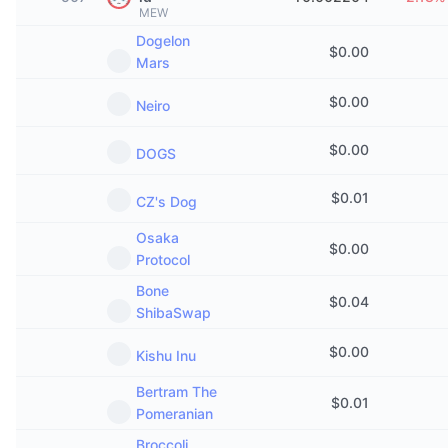
MEW
热门
加密货币 ETF
学习
CMC 模型上下文协议
Dogelon
$
0.00
Mars
新版
比特币 ETF
x402
新闻
$
0.00
Neiro
加密
以太币 ETF
币安学院
$
0.00
DOGS
政治
技术分析
研究报告
$
0.01
CZ's Dog
体育运动
RSI
视频
Osaka
$
0.00
金融
Protocol
MACD
词汇表
Bone
$
0.04
技术
ShibaSwap
衍生品
活动
$
0.00
Kishu Inu
NFT
总览
空投
Bertram The
$
0.01
Pomeranian
NFT 总体统计数据
清算
钻石奖励
Broccoli