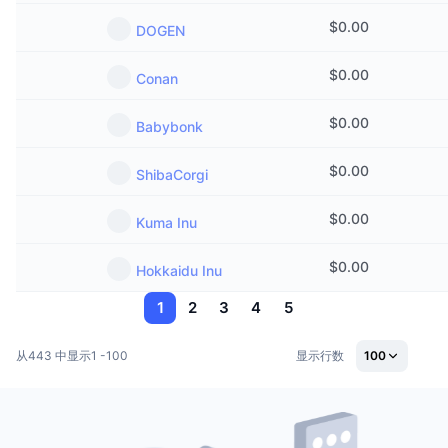
$
0.00
DOGEN
$
0.00
Conan
$
0.00
Babybonk
$
0.00
ShibaCorgi
$
0.00
Kuma Inu
$
0.00
Hokkaidu Inu
1
2
3
4
5
从443 中显示1 -100
显示行数
100