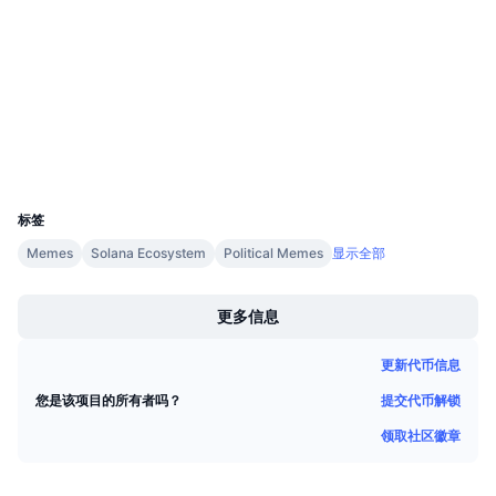
Audits
即将进行的销售活动
资金费率
学习赚币
etherscan.io
浏览器
日历
钱包
ICO日历
UCID
14806
活动日历
标签
Memes
Solana Ecosystem
Political Memes
显示全部
Boost
更多信息
更新代币信息
提交代币解锁
您是该项目的所有者吗？
领取社区徽章