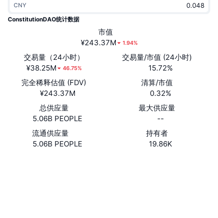
CNY
热门
加密货币 ETF
学习
CMC 模型上下文协议
ConstitutionDAO统计数据
新版
市值
比特币 ETF
x402
新闻
¥243.37M
1.94%
加密
以太币 ETF
交易量（24小时）
交易量/市值 (24小时)
币安学院
¥38.25M
15.72%
46.75%
政治
完全稀释估值 (FDV)
清算/市值
技术分析
研究报告
¥243.37M
0.32%
体育运动
总供应量
最大供应量
RSI
视频
5.06B PEOPLE
--
金融
MACD
流通供应量
持有者
词汇表
5.06B PEOPLE
19.86K
技术
网站
Website
衍生品
活动
社交媒体
NFT
总览
空投
0x7a58...736c71
合约
NFT 总体统计数据
清算
3.5
钻石奖励
评级 (CertiK)