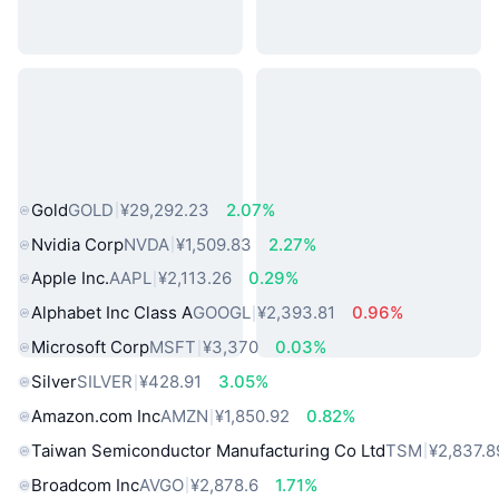
热门真实世界资产
Gold
GOLD
¥29,292.23
2.07%
Nvidia Corp
NVDA
¥1,509.83
2.27%
Apple Inc.
AAPL
¥2,113.26
0.29%
Alphabet Inc Class A
GOOGL
¥2,393.81
0.96%
Microsoft Corp
MSFT
¥3,370
0.03%
Silver
SILVER
¥428.91
3.05%
Amazon.com Inc
AMZN
¥1,850.92
0.82%
Taiwan Semiconductor Manufacturing Co Ltd
TSM
¥2,837.8
Broadcom Inc
AVGO
¥2,878.6
1.71%