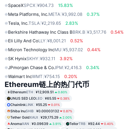
SpaceX
SPCX
¥904.73
15.83%
Meta Platforms, Inc.
META
¥3,992.08
0.37%
Tesla, Inc.
TSLA
¥2,219.65
2.83%
Berkshire Hathaway Inc Class B
BRK.B
¥3,517.76
0.54%
Eli Lilly And Co
LLY
¥8,001.21
0.52%
Micron Technology Inc
MU
¥5,937.02
0.44%
SK Hynix
SKHY
¥932.11
3.92%
JPmorgan Chase & Co
JPM
¥2,416.3
0.34%
Walmart Inc
WMT
¥754.15
0.20%
Ethereum链上的热门代币
Ethereum
ETH
¥12,909.51
0.60%
UNUS SED LEO
LEO
¥65.55
0.38%
Chainlink
LINK
¥55.25
0.01%
Shiba Inu
SHIB
¥0.00003132
0.87%
Tether Gold
XAUt
¥29,175.29
2.00%
Anoma
XAN
¥0.09639
Tellor
TRB
¥92.44
3.91%
0.40%