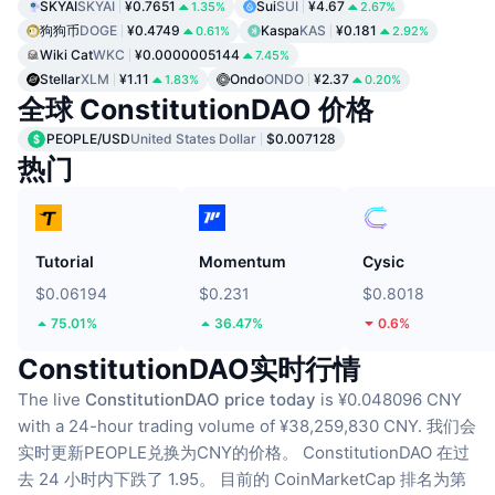
SKYAI
SKYAI
¥0.7651
Sui
SUI
¥4.67
1.35%
2.67%
狗狗币
DOGE
¥0.4749
Kaspa
KAS
¥0.181
0.61%
2.92%
Wiki Cat
WKC
¥0.0000005144
7.45%
Stellar
XLM
¥1.11
Ondo
ONDO
¥2.37
1.83%
0.20%
全球 ConstitutionDAO 价格
PEOPLE/USD
United States Dollar
$0.007128
热门
Tutorial
Momentum
Cysic
$0.06194
$0.231
$0.8018
75.01%
36.47%
0.6%
ConstitutionDAO实时行情
The live
ConstitutionDAO price today
is ¥0.048096 CNY
with a 24-hour trading volume of ¥38,259,830 CNY.
我们会
实时更新PEOPLE兑换为CNY的价格。
ConstitutionDAO 在过
去 24 小时内下跌了 1.95。
目前的 CoinMarketCap 排名为第