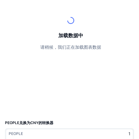
顶级交易者
文章
交易所流入/流出
DEX API
转换器
排行榜
现货
情绪
企业
简讯
指标
热门
衍生品
定价
CMC Launch
加载数据中
即将推出
恐惧和贪婪指数
请稍候，我们正在加载图表数据
资源
CMC Labs
最近添加
山寨币季节指数
CMC Max
领涨和领跌
市场周期指标
文档
头条新闻
访问最多
比特币市值占比
常见问题解答
Telegram 机器人
社区情绪
CoinMarketCap 20 指数
AI 集成
广告
区块链排名
CoinMarketCap 100 指数
CMC代理中心
PEOPLE兑换为CNY的转换器
预测市场
ETF资金流向
网站微件
PEOPLE
技能市场