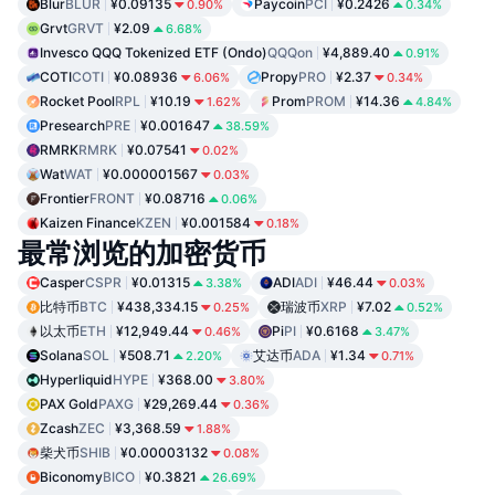
Blur
BLUR
¥0.09135
Paycoin
PCI
¥0.2426
0.90%
0.34%
Grvt
GRVT
¥2.09
6.68%
Invesco QQQ Tokenized ETF (Ondo)
QQQon
¥4,889.40
0.91%
COTI
COTI
¥0.08936
Propy
PRO
¥2.37
6.06%
0.34%
Rocket Pool
RPL
¥10.19
Prom
PROM
¥14.36
1.62%
4.84%
Presearch
PRE
¥0.001647
38.59%
RMRK
RMRK
¥0.07541
0.02%
Wat
WAT
¥0.000001567
0.03%
Frontier
FRONT
¥0.08716
0.06%
Kaizen Finance
KZEN
¥0.001584
0.18%
最常浏览的加密货币
Casper
CSPR
¥0.01315
ADI
ADI
¥46.44
3.38%
0.03%
比特币
BTC
¥438,334.15
瑞波币
XRP
¥7.02
0.25%
0.52%
以太币
ETH
¥12,949.44
Pi
PI
¥0.6168
0.46%
3.47%
Solana
SOL
¥508.71
艾达币
ADA
¥1.34
2.20%
0.71%
Hyperliquid
HYPE
¥368.00
3.80%
PAX Gold
PAXG
¥29,269.44
0.36%
Zcash
ZEC
¥3,368.59
1.88%
柴犬币
SHIB
¥0.00003132
0.08%
Biconomy
BICO
¥0.3821
26.69%