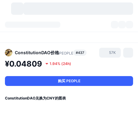
加密货币
仪表盘
加密货币
DexScan
市场
排名
ConstitutionDAO
价格
57K
#437
PEOPLE
¥0.04809
1.94%
(
24h
)
信号
交易所
分类
New
市场概况
热门
社区
历史记录
现货市场
中心化交易所
购买 PEOPLE
新
动态
API
代币解锁
加密货币数量
现货
ConstitutionDAO兑换为CNY的图表
涨幅榜
话题
收益
产品
比特币金库
衍生品
API
模因 (Memes) 探索工具
直播活动
真实世界资产
币安币金库
产品
加密货币 API
去中心化交易所