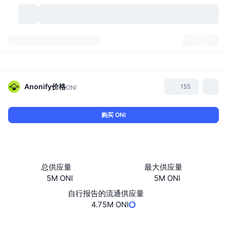
加密货币
仪表盘
加密货币
DexScan
市场
排名
Anonify
价格
155
ONI
信号
交易所
分类
New
市场概况
购买 ONI
热门
社区
历史记录
现货市场
中心化交易所
新
动态
API
代币解锁
加密货币数量
现货
总供应量
最大供应量
5M ONI
5M ONI
涨幅榜
话题
收益
产品
比特币金库
衍生品
API
自行报告的流通供应量
模因 (Memes) 探索工具
4.75M ONI
直播活动
真实世界资产
币安币金库
产品
加密货币 API
去中心化交易所
网站
Website
Whitepaper