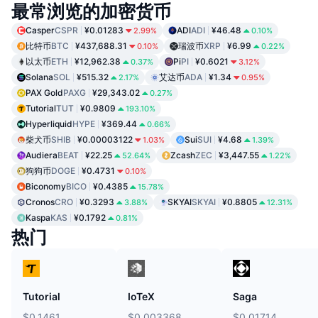
最常浏览的加密货币
Casper
CSPR
¥0.01283
ADI
ADI
¥46.48
2.99%
0.10%
比特币
BTC
¥437,688.31
瑞波币
XRP
¥6.99
0.10%
0.22%
以太币
ETH
¥12,962.38
Pi
PI
¥0.6021
0.37%
3.12%
Solana
SOL
¥515.32
艾达币
ADA
¥1.34
2.17%
0.95%
PAX Gold
PAXG
¥29,343.02
0.27%
Tutorial
TUT
¥0.9809
193.10%
Hyperliquid
HYPE
¥369.44
0.66%
柴犬币
SHIB
¥0.00003122
Sui
SUI
¥4.68
1.03%
1.39%
Audiera
BEAT
¥22.25
Zcash
ZEC
¥3,447.55
52.64%
1.22%
狗狗币
DOGE
¥0.4731
0.10%
Biconomy
BICO
¥0.4385
15.78%
Cronos
CRO
¥0.3293
SKYAI
SKYAI
¥0.8805
3.88%
12.31%
Kaspa
KAS
¥0.1792
0.81%
热门
Tutorial
IoTeX
Saga
$0.1461
$0.003368
$0.01714