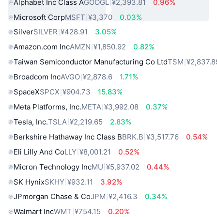
Alphabet Inc Class A
GOOGL
¥2,393.81
0.96%
Microsoft Corp
MSFT
¥3,370
0.03%
Silver
SILVER
¥428.91
3.05%
Amazon.com Inc
AMZN
¥1,850.92
0.82%
Taiwan Semiconductor Manufacturing Co Ltd
TSM
¥2,837.8
Broadcom Inc
AVGO
¥2,878.6
1.71%
SpaceX
SPCX
¥904.73
15.83%
Meta Platforms, Inc.
META
¥3,992.08
0.37%
Tesla, Inc.
TSLA
¥2,219.65
2.83%
Berkshire Hathaway Inc Class B
BRK.B
¥3,517.76
0.54%
Eli Lilly And Co
LLY
¥8,001.21
0.52%
Micron Technology Inc
MU
¥5,937.02
0.44%
SK Hynix
SKHY
¥932.11
3.92%
JPmorgan Chase & Co
JPM
¥2,416.3
0.34%
Walmart Inc
WMT
¥754.15
0.20%