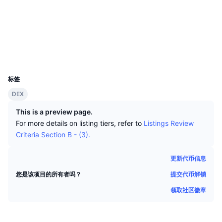
顶级交易者
文章
交易所流入/流出
DEX API
转换器
社交媒体
排行榜
现货
合约
0x3788...d0dcF1
情绪
企业
简讯
指标
热门
衍生品
浏览器
etherscan.io
钱包
定价
CMC Launch
即将推出
恐惧和贪婪指数
UCID
29528
资源
CMC Labs
标签
最近添加
山寨币季节指数
DEX
CMC Max
领涨和领跌
市场周期指标
This is a preview page.
文档
For more details on listing tiers, refer to
Listings Review
头条新闻
访问最多
比特币市值占比
Criteria Section B - (3).
常见问题解答
Telegram 机器人
社区情绪
CoinMarketCap 20 指数
更新代币信息
AI 集成
广告
提交代币解锁
您是该项目的所有者吗？
区块链排名
CoinMarketCap 100 指数
领取社区徽章
CMC代理中心
预测市场
ETF资金流向
网站微件
技能市场