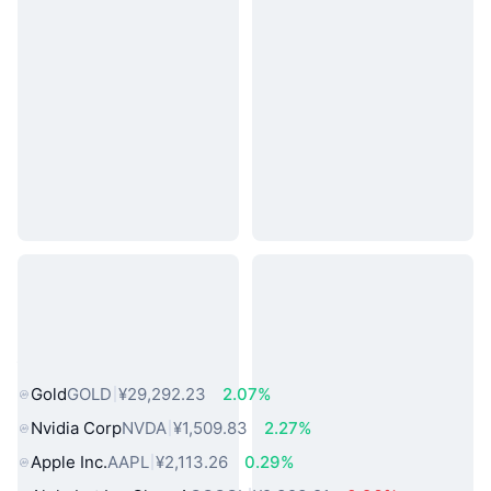
热门真实世界资产
Gold
GOLD
¥29,292.23
2.07%
Nvidia Corp
NVDA
¥1,509.83
2.27%
Apple Inc.
AAPL
¥2,113.26
0.29%