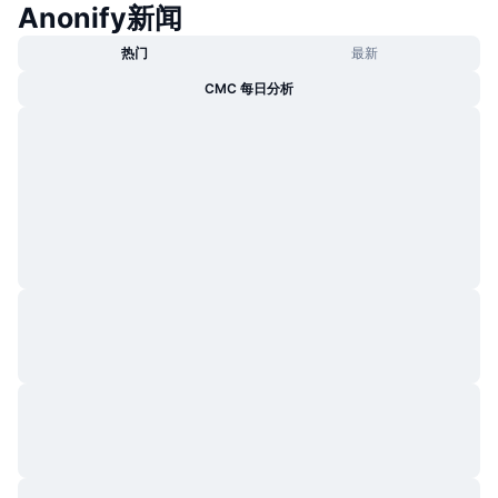
Anonify新闻
热门
加密货币 ETF
学习
CMC 模型上下文协议
热门
最新
新版
比特币 ETF
CMC 每日分析
x402
新闻
加密
以太币 ETF
币安学院
政治
技术分析
研究报告
体育运动
RSI
视频
金融
MACD
词汇表
技术
衍生品
活动
NFT
总览
空投
NFT 总体统计数据
清算
钻石奖励