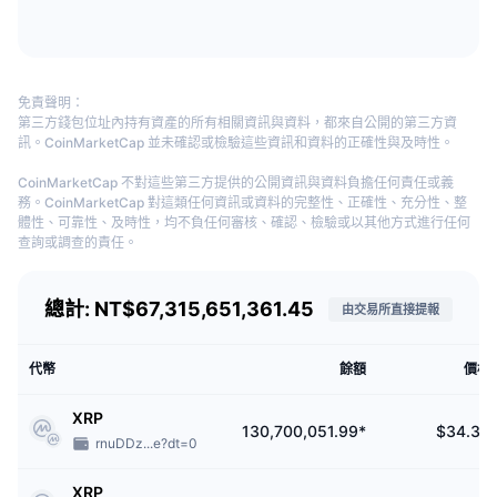
即將推出的銷售活動
該交易所可在全球 100 多國使用。Bitstamp 在歐洲與美國受法律監管，在英
資金費率
學習賺幣
國、盧森堡、美國、新加坡、斯洛凡尼亞均設有據點。
限制使用 Bitstamp 的國家
行事曆
免責聲明：
第三方錢包位址內持有資產的所有相關資訊與資料，都來自公開的第三方資
Bitstamp 遵守所有美國、歐盟與新加坡實施的各種制裁與限制。
訊。CoinMarketCap 並未確認或檢驗這些資訊和資料的正確性與及時性。
ICO 行事曆
Bitstamp 支援哪些幣種？
CoinMarketCap 不對這些第三方提供的公開資訊與資料負擔任何責任或義
務。CoinMarketCap 對這類任何資訊或資料的完整性、正確性、充分性、整
活動行事曆
體性、可靠性、及時性，均不負任何審核、確認、檢驗或以其他方式進行任何
Bitstamp 支援 78 種加密貨幣，包括
BTC
、
ETH
、
LTC
、
XRP
、
USDT
、
查詢或調查的責任。
USDC
。
Bitstamp 的手續費是？
總計: NT$67,315,651,361.45
由交易所直接提報
所有交易對的手續費均採用
掛單-吃單模式
，以 30 日
交易量
計算。交易量在
1,000 美元以下者，手續費為 0.00%。交易量在 10,000 美元以下者，掛單-吃
代幣
餘額
價格
單費為 0.30%-0.40%手續費隨交易量增加而減少
XRP
該交易所對質押收取 15% 佣金，無其他任何費用。入金與出金費用如下：簽帳
130,700,051.99*
$34.32
金融卡與信用卡（5% 服務費)、SEPA (入金免費，出金費用 3 歐元)、ACH (入
rnuDDz...e?dt=0
金出金均免費)、Faster Payment UK (入金免費，出金費用 2 英磅) 、國際電匯
(入金費用 0.05%、出金 0.1%)、加密貨幣 (入金免費，出金手續費視幣種而
XRP