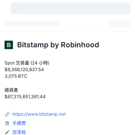
加密貨幣
儀表板
加密貨幣
Bitstamp by Robinhood
DexScan
市場
排行
Spot 交易量 (24 小時)
信號
交易所
類別
New
市場綜覽
$6,368,120,837.54
3,075 BTC
熱門
社群
歷史記錄
現貨市場
集中式交易所
總資產
新
動態
API
代幣解鎖
加密貨幣數量
現貨
$67,315,651,361.44
漲幅榜
話題
收益
產品
比特幣金庫
衍生品
API
https://www.bitstamp.net
迷因探索工具
直播
實體世界資產
BNB金庫
手續費
產品
加密貨幣 API
去中心化交易所
部落格