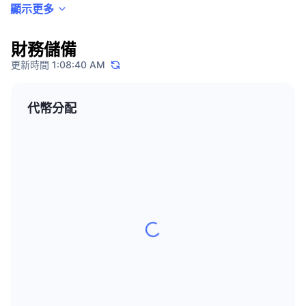
該交易所持有歐洲支付機構執照，以及紐約的 BitLicense，也接受四大會計師
顯示更多
熱門
加密貨幣 ETF
事務所的定期稽核。該交易所宣稱將用戶資產離線儲存，並提供 BitGo 保險與
學習
CMC 模型上下文協議
額外的資金被竊保險。
新推出
比特幣 ETF
財務儲備
x402
新聞
誰創辦 Bitstamp？
更新時間 1:08:40 AM
加密
以太幣 ETF
該交易所於 2011 年 8 月由 Damian Merlak 與 Nejc Kodric 創立。
替補
代幣分配
政治
Demian Merlak 在盧比亞納大學攻讀計算機與資訊科學。他最初在 Kilka 和
技術分析
研究報告
Lyst 擔任軟體工程師。他擔任 Bitstamp 技術長到 2015 年，並擔任董事到
2018 年。Merlak 後來創辦 Ngen 與 Tokens。
運動
RSI
影片
Nejc Kodric 在 Ekonomska gimnazija Kranj 取得經濟學學位，並在斯洛凡尼
金融
亞克朗吉的 Fakulteta za organizacijske vede 取得資訊科學學位。他先前任
MACD
詞彙庫
職於 GateHub、Apto Payments 與 Koto Labs 等公司。在推出 Bitstamp 前，
他與人共同創辦電腦硬體與 IT 顧問公司 GSračunalniki。
技術
衍生品
2018 年，NXMH 取得 Bitstamp 80% 股權後，Merlak 隨即售出自己所有公司
活動
持股，卸下董事一職。Nejc Kodric 繼續擔任執行長，但後來由 Gemini 的董事
NFT
總經理 Julian Sawyer 於 2020 年取代。Kodric 於 2022 年初遭法院判決出售
總覽
空投
所有持股給 NXMH 後，便離開董事會。
NFT 整體統計數字
清算
鑽石獎勵
Bitstamp 位於何處？