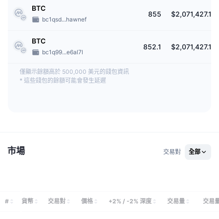
BTC
855
$2,071,427.19
bc1qsd...hawnef
BTC
852.1
$2,071,427.19
bc1q99...e6al7l
僅顯示餘額高於 500,000 美元的錢包資訊
*
這些錢包的餘額可能會發生延遲
市場
交易對
全部
#
貨幣
交易對
價格
+2% / -2% 深度
交易量
交易量