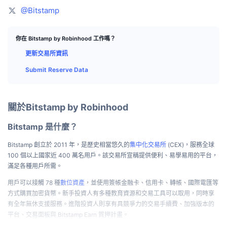
頂級交易者
文章
交易所流入/流出
DEX API
匯率換算
排行榜
@Bitstamp
現貨
情緒
企業
電子報
指標
熱門
衍生品
你在 Bitstamp by Robinhood 工作嗎？
定價
更新交易所資訊
CMC Launch
即將推出
恐懼與貪婪指數
Submit Reserve Data
資源
CMC Labs
近期新增
山寨幣季節指數
CMC Max
關於Bitstamp by Robinhood
贏家與輸家
市場循環指標
文檔
Bitstamp 是什麼？
頭條新聞
最多造訪
比特幣市佔率
常見問題解答
Bitstamp 創立於 2011 年，是歷史相當悠久的
集中化交易所
(CEX)，服務全球
Telegram 機器人
社群情緒
100 個以上國家近 400 萬名用戶。該交易所宣稱提供便利、易學易用的平台，
CoinMarketCap 20 指數
滿足各種用戶所需。
AI 整合
廣告
區塊鏈排行榜
CoinMarketCap 100 指數
用戶可以接觸 78 種
數位資產
，並使用簽帳金融卡、信用卡、轉帳、國際電匯等
方式購買加密貨幣。新手投資人有多種教育資源和交易工具可以取用，同時享
CMC代理中心
有全年無休支援服務。進階投資人則享有具競爭力的交易手續費、加強版本的
預測市場
ETF資金流向
網頁套件
平台、交易面板與 Bitstamp Earn 質押計畫。
技能市場