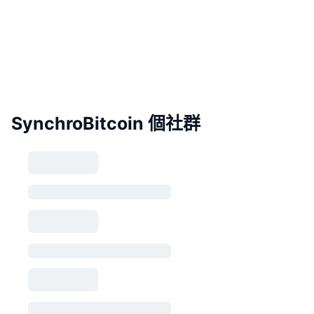
SynchroBitcoin 個社群