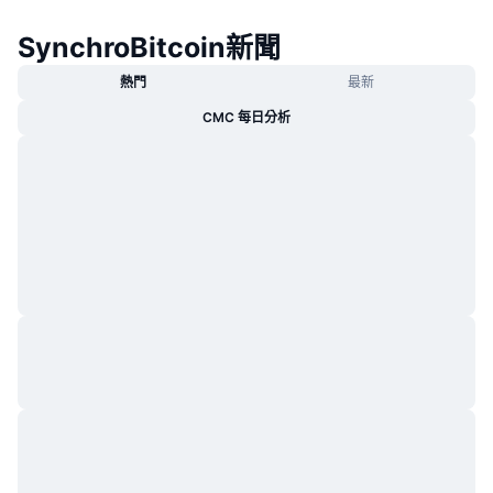
熱門
加密貨幣 ETF
學習
CMC 模型上下文協議
SynchroBitcoin新聞
新推出
比特幣 ETF
熱門
最新
x402
新聞
CMC 每日分析
加密
以太幣 ETF
替補
政治
技術分析
研究報告
運動
RSI
影片
金融
MACD
詞彙庫
技術
衍生品
活動
NFT
總覽
空投
NFT 整體統計數字
清算
鑽石獎勵