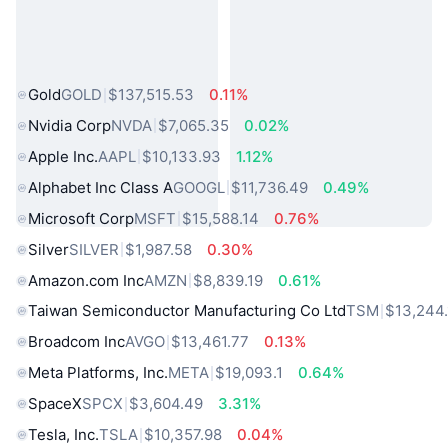
熱門現實世界資產
Gold
GOLD
$137,515.53
0.11%
Nvidia Corp
NVDA
$7,065.35
0.02%
Apple Inc.
AAPL
$10,133.93
1.12%
Alphabet Inc Class A
GOOGL
$11,736.49
0.49%
Microsoft Corp
MSFT
$15,588.14
0.76%
Silver
SILVER
$1,987.58
0.30%
Amazon.com Inc
AMZN
$8,839.19
0.61%
Taiwan Semiconductor Manufacturing Co Ltd
TSM
$13,244
Broadcom Inc
AVGO
$13,461.77
0.13%
Meta Platforms, Inc.
META
$19,093.1
0.64%
SpaceX
SPCX
$3,604.49
3.31%
Tesla, Inc.
TSLA
$10,357.98
0.04%