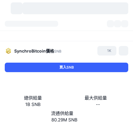
加密貨幣
儀表板
加密貨幣
DexScan
市場
排行
SynchroBitcoin
價格
1K
SNB
信號
交易所
類別
New
市場綜覽
買入SNB
熱門
社群
歷史記錄
現貨市場
集中式交易所
新
動態
API
代幣解鎖
加密貨幣數量
現貨
總供給量
最大供給量
1B SNB
--
漲幅榜
話題
收益
產品
比特幣金庫
衍生品
API
流通供給量
迷因探索工具
80.29M SNB
直播
實體世界資產
BNB金庫
產品
加密貨幣 API
去中心化交易所
Website
Whitepaper