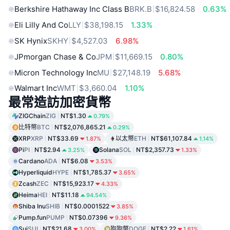
Berkshire Hathaway Inc Class B
BRK.B
$16,824.58
0.63%
Eli Lilly And Co
LLY
$38,198.15
1.33%
SK Hynix
SKHY
$4,527.03
6.98%
JPmorgan Chase & Co
JPM
$11,669.15
0.80%
Micron Technology Inc
MU
$27,148.19
5.68%
Walmart Inc
WMT
$3,660.04
1.10%
最常造訪加密貨幣
ZIGChain
ZIG
NT$1.30
0.79%
比特幣
BTC
NT$2,076,865.21
0.29%
XRP
XRP
NT$33.69
以太幣
ETH
NT$61,107.84
1.87%
1.14%
Pi
PI
NT$2.94
Solana
SOL
NT$2,357.73
3.25%
1.33%
Cardano
ADA
NT$6.08
3.53%
Hyperliquid
HYPE
NT$1,785.37
3.65%
Zcash
ZEC
NT$15,923.17
4.33%
Heima
HEI
NT$11.18
94.54%
Shiba Inu
SHIB
NT$0.0001522
3.85%
Pump.fun
PUMP
NT$0.07396
9.36%
Sui
SUI
NT$21.68
狗狗幣
DOGE
NT$2.22
3.00%
1.61%