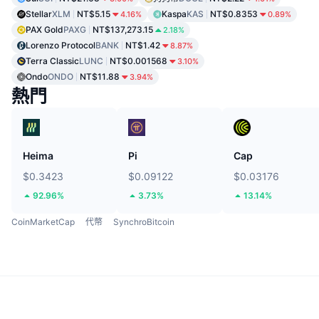
Stellar
XLM
NT$5.15
Kaspa
KAS
NT$0.8353
4.16%
0.89%
PAX Gold
PAXG
NT$137,273.15
2.18%
Lorenzo Protocol
BANK
NT$1.42
8.87%
Terra Classic
LUNC
NT$0.001568
3.10%
Ondo
ONDO
NT$11.88
3.94%
熱門
Heima
Pi
Cap
$0.3423
$0.09122
$0.03176
92.96%
3.73%
13.14%
CoinMarketCap
代幣
SynchroBitcoin