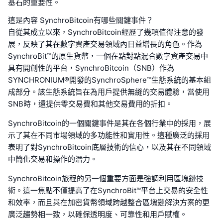
基石的重要性。
這是內容 SynchroBitcoin有哪些關鍵事件？
自從其成立以來，SynchroBitcoin經歷了幾項值得注意的發
展，反映了其在數字資產交易領域內日益增長的角色。作為
SynchroBit™的原生貨幣，一個在點對點混合數字資產交易中
具有開創性的平台，SynchroBitcoin（SNB）作為
SYNCHRONIUM®開發的SynchroSphere™生態系統的基本組
成部分。該生態系統旨在為用戶提供無縫的交易體驗，當使用
SNB時，還提供零交易費和其他交易費用的折扣。
SynchroBitcoin的一個關鍵事件是其在各個行業中的採用，展
示了其在不同市場領域的多功能性和實用性。這種廣泛的採用
表明了對SynchroBitcoin底層技術的信心，以及其在不同領域
中簡化交易和操作的潛力。
SynchroBitcoin旅程的另一個重要方面是強調利用區塊鏈技
術。這一焦點不僅提高了在SynchroBit™平台上交易的安全性
和效率，而且與在加密貨幣領域跨越整合區塊鏈解決方案的更
廣泛趨勢相一致，以確保透明度、可靠性和用戶賦權。