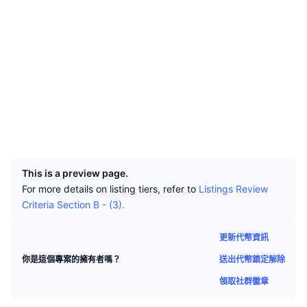
頂級交易者
文章
網站
交易所流入/流出
DEX API
匯率換算
排行榜
現貨
社群
情緒
企業
電子報
指標
熱門
衍生品
合約地址
0x179e...654b7b
3.2
評級 (CertiK)
定價
CMC Launch
即將推出
恐懼與貪婪指數
etherscan.io
區塊鏈瀏覽器
資源
CMC Labs
近期新增
山寨幣季節指數
錢包
UCID
CMC Max
5277
贏家與輸家
市場循環指標
文檔
頭條新聞
This is a preview page.
最多造訪
比特幣市佔率
常見問題解答
For more details on listing tiers, refer to
Listings Review
Criteria Section B - (3).
Telegram 機器人
社群情緒
CoinMarketCap 20 指數
AI 整合
廣告
更新代幣資訊
區塊鏈排行榜
CoinMarketCap 100 指數
送出代幣鎖定解除
你是這個專案的擁有者嗎？
CMC代理中心
領取社群徽章
預測市場
ETF資金流向
網頁套件
技能市場