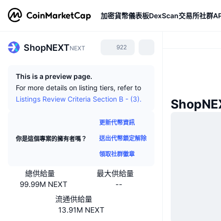
加密貨幣
儀表板
DexScan
交易所
社群
AP
ShopNEXT
922
NEXT
This is a preview page.
For more details on listing tiers, refer to
Listings Review Criteria Section B - (3).
ShopN
更新代幣資訊
送出代幣鎖定解除
你是這個專案的擁有者嗎？
領取社群徽章
總供給量
最大供給量
99.99M NEXT
--
流通供給量
13.91M NEXT