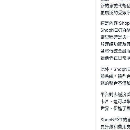
新的忠誠代幣使
更廣泛的受眾
這是內容 Sho
ShopNEX
鍵里程碑是與
片連結功能及其
著將傳統金融服
讓他們在日常
此外，Shop
態系統。這些
務的整合不僅加
平台對忠誠度獎
卡片，這可以
世界，促進了與
ShopNEX
員升級和費用