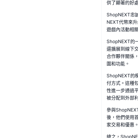
供了顯著的好
ShopNEX
NEXT代幣來
遊戲內活動相
ShopNEX
還擴展到線下
合作夥伴關係
圍和功能。
ShopNEX
付方式。這種
性進一步通過
被分配到外部利
參與ShopN
後，他們使用
家交易和優惠
總之，Shop