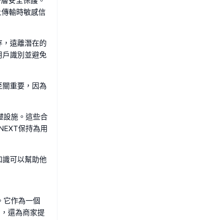
一層安全保護。
上傳輸時敏感信
存，遠離潛在的
用戶識別並避免
至關重要，因為
礎設施。這些合
EXT保持為用
知識可以幫助他
。它作為一個
戶，還為商家提