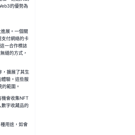
eb3的優勢為
大進展。一個關
用支付網絡的卡
。這一合作標誌
種無縫的方式，
作，擴展了其生
的體驗。這些服
統的範圍。
機會收集NFT
入數字收藏品的
各種用途，如會