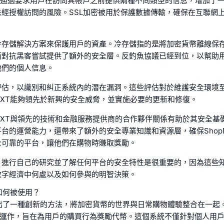
A）通過要求用戶在訪問其帳戶之前提供兩種不同類型的信息，增加了
未經授權訪問的風險。SSL加密被用於保護數據傳輸，確保在互聯網
冷存儲解決方案來保護用戶的資產。冷存儲指的是將加密貨幣離線保
而對抗黑客嘗試提供了額外的安全層。反釣魚協議已經到位，以幫助
他們的個人信息。
評估，以識別和糾正系統內的潛在漏洞。這些評估對於維護安全環境
NEXT能夠領先於新興的安全威脅，並實施必要的更新和修復。
NEXT與領先的技術和金融服務提供商的合作夥伴關係有助於其安全基
台的運營能力，還帶來了額外的安全專業知識和資源層，確保ShopN
全可靠的平台，讓他們在購物時賺取獎勵。
，進行自己的研究並了解任何平台的安全特性是很重要的，因為這些
數字經濟中何處以及如何參與的明智決策。
將如何被使用？
T推出了一種創新的方法，將加密貨幣的世界與日常購物體驗整合在一起
序運作，旨在為用戶的購買行為獎勵代幣。這個系統不僅針對個人用