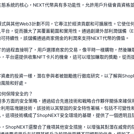
XT生態系統的核心，NEXT代幣具有多功能性，允許用戶升級會員資格
。
T的模式與其他Web3計劃不同，它專注於經濟貢獻和可擴展性。它使任何
入平台，從而擴大了其覆蓋範圍和實用性。通過創建外部利潤儲備（E
可持續性，該儲備通過商家佣金的利潤來支持NEXT代幣的價值。
EXT的過程直接明了，用戶選擇商家的交易，像平時一樣購物，然後賺
外，平台還提供收集NFT卡片的機會，這可以增加賺取的獎勵，從而
資產的投資一樣，潛在參與者被鼓勵進行徹底研究，以了解與ShopN
的風險和好處。
是如何保障安全的？
T採用多方面的安全策略，通過結合先進技術和戰略合作夥伴關係來確保
台利用區塊鏈技術，該技術以其堅固的安全特性著稱，包括不可變性
。這項技術構成了ShopNEXT安全環境的基礎，提供了一個透明且
，ShopNEXT還整合了幾項其他安全措施，以增強其對潛在威脅的