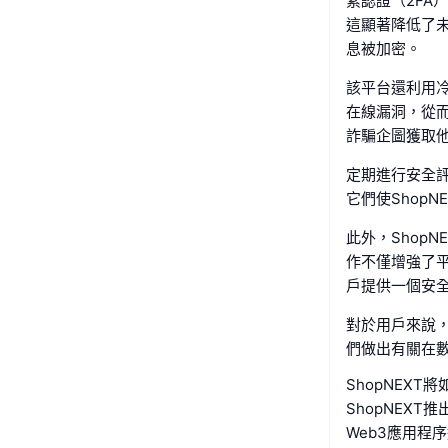
素認證（2F
這顯著降低了
息被加密。
該平台還利用
在線漏洞，從
詐騙企圖獲取
定期進行安全
它們使Shop
此外，Shop
作不僅增強了平
戶提供一個安
對於用戶來說
們做出有關在
ShopNEXT
ShopNEX
Web3應用程