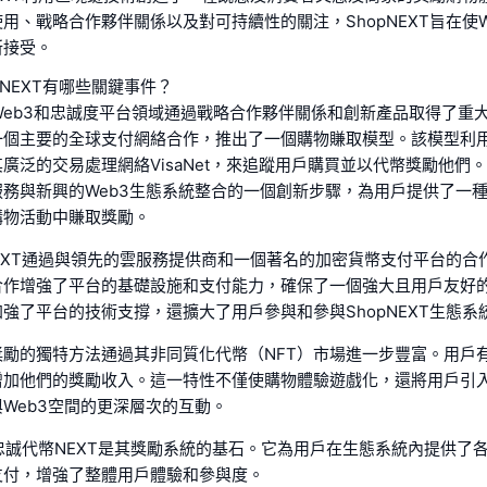
用、戰略合作夥伴關係以及對可持續性的關注，ShopNEXT旨在使W
所接受。
pNEXT有哪些關鍵事件？
T在Web3和忠誠度平台領域通過戰略合作夥伴關係和創新產品取得了重
一個主要的全球支付網絡合作，推出了一個購物賺取模型。該模型利
廣泛的交易處理網絡VisaNet，來追蹤用戶購買並以代幣獎勵他們
務與新興的Web3生態系統整合的一個創新步驟，為用戶提供了一
購物活動中賺取獎勵。
NEXT通過與領先的雲服務提供商和一個著名的加密貨幣支付平台的合
合作增強了平台的基礎設施和支付能力，確保了一個強大且用戶友好
強了平台的技術支撐，還擴大了用戶參與和參與ShopNEXT生態系
勵的獨特方法通過其非同質化代幣（NFT）市場進一步豐富。用戶有
增加他們的獎勵收入。這一特性不僅使購物體驗遊戲化，還將用戶引
Web3空間的更深層次的互動。
T的忠誠代幣NEXT是其獎勵系統的基石。它為用戶在生態系統內提供了
支付，增強了整體用戶體驗和參與度。