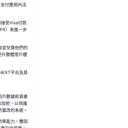
並支付應用內活
接受Visa付款
PR）來進一步
取並兌換他們的
提升整體用戶體
EXT平台及其
用戶數據和資產
和加密，以保護
防篡改的系統。
防禦能力。雙因