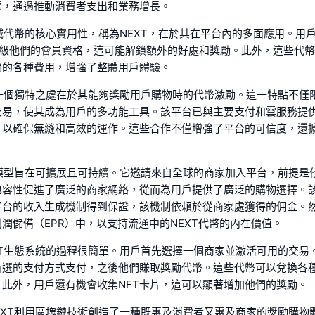
處，通過推動消費者支出和業務增長。
T忠誠代幣的核心實用性，稱為NEXT，在於其在平台內的多面應用。用
升級他們的會員資格，這可能解鎖額外的好處和獎勵。此外，這些代
關的各種費用，增強了整體用戶體驗。
T的一個獨特之處在於其能夠獎勵用戶購物時的代幣激勵。這一特點不僅
交易，使其成為用戶的多功能工具。該平台已與主要支付和雲服務提
，以確保無縫和高效的運作。這些合作不僅增強了平台的可信度，還
T的模型旨在可擴展且可持續。它邀請來自全球的商家加入平台，前提是
包容性促進了廣泛的商家網絡，從而為用戶提供了廣泛的購物選擇。
平台的收入生成機制得到保證，該機制依賴於從商家處獲得的佣金。
潤儲備（EPR）中，以支持流通中的NEXT代幣的內在價值。
EXT生態系統的過程很簡單。用戶首先選擇一個商家並激活可用的交易
首選的支付方式支付，之後他們賺取獎勵代幣。這些代幣可以兌換各
。此外，用戶還有機會收集NFT卡片，這可以顯著增加他們的獎勵。
NEXT利用區塊鏈技術創造了一種既惠及消費者又惠及商家的獎勵購物