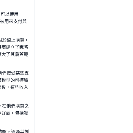
戶可以使用
幣被用來支付與
限於線上購買，
供商建立了戰略
擴大了其覆蓋範
他們接受某些支
該模型的可持續
然後，這些收入
。在他們購買之
種好處，包括獨
體驗。通過其創