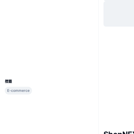
網站
Website
社群
合約地址
0xa6C5...439999
3.7
評級 (CertiK)
驗證
區塊鏈瀏覽器
bscscan.com
錢包
UCID
23148
標籤
E-commerce