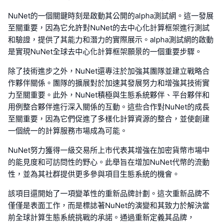
NuNet的一個關鍵時刻是啟動其公開的alpha測試網。這一發展
至關重要，因為它允許對NuNet的去中心化計算框架進行測試
和驗證，提供了其能力和潛力的實際展示。alpha測試網的啟動
是實現NuNet全球去中心化計算框架願景的一個重要步驟。
除了技術進步之外，NuNet還專注於加強其團隊並建立戰略合
作夥伴關係。團隊的擴展對於加速其發展努力和增強其技術實
力至關重要。此外，NuNet積極與生態系統夥伴、平台夥伴和
用例整合夥伴進行深入關係的互動。這些合作對NuNet的成長
至關重要，因為它們促進了多樣化計算資源的整合，並使創建
一個統一的計算服務市場成為可能。
NuNet努力獲得一級交易所上市代表其增強在加密貨幣市場中
的能見度和可訪問性的野心。此舉旨在增加NuNet代幣的流動
性，並為其社群提供更多參與項目生態系統的機會。
該項目還開始了一項變革性的重新品牌計劃。這次重新品牌不
僅僅是表面工作，而是標誌著NuNet的演變和其致力於解決當
前全球計算生態系統挑戰的承諾。通過重新定義其品牌，