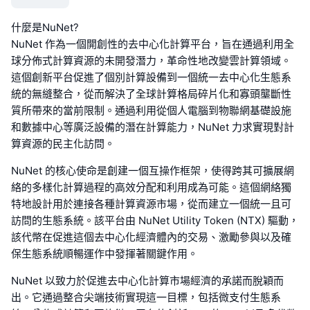
什麼是NuNet?
NuNet 作為一個開創性的去中心化計算平台，旨在通過利用全
球分佈式計算資源的未開發潛力，革命性地改變雲計算領域。
這個創新平台促進了個別計算設備到一個統一去中心化生態系
統的無縫整合，從而解決了全球計算格局碎片化和寡頭壟斷性
質所帶來的當前限制。通過利用從個人電腦到物聯網基礎設施
和數據中心等廣泛設備的潛在計算能力，NuNet 力求實現對計
算資源的民主化訪問。
NuNet 的核心使命是創建一個互操作框架，使得跨其可擴展網
絡的多樣化計算過程的高效分配和利用成為可能。這個網絡獨
特地設計用於連接各種計算資源市場，從而建立一個統一且可
訪問的生態系統。該平台由 NuNet Utility Token (NTX) 驅動，
該代幣在促進這個去中心化經濟體內的交易、激勵參與以及確
保生態系統順暢運作中發揮著關鍵作用。
NuNet 以致力於促進去中心化計算市場經濟的承諾而脫穎而
出。它通過整合尖端技術實現這一目標，包括微支付生態系