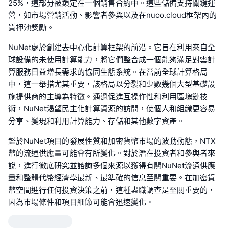
25%，這部分被鎖定在一個銷售合約中。這些儲備支持關鍵運
營，如市場營銷活動、影響者參與以及在nuco.cloud框架內的
質押池獎勵。
NuNet處於創建去中心化計算框架的前沿。它旨在利用來自全
球設備的未使用計算能力，將它們整合成一個能夠滿足對雲計
算服務日益增長需求的協同生態系統。在當前全球計算格局
中，這一舉措尤其重要，該格局以分裂和少數幾個大型基礎設
施提供商的主導為特徵。通過促進互操作性和利用區塊鏈技
術，NuNet渴望民主化計算資源的訪問，使個人和組織更容易
分享、變現和利用計算能力、存儲和其他數字資產。
鑑於NuNet項目的發展性質和加密貨幣市場的波動動態，NTX
幣的流通供應量可能會有所變化。對於潛在投資者和參與者來
說，進行徹底研究並諮詢多個來源以獲得有關NuNet流通供應
量和整體代幣經濟學最新、最準確的信息至關重要。在加密貨
幣空間進行任何投資決策之前，這種盡職調查是至關重要的，
因為市場條件和項目細節可能會迅速變化。