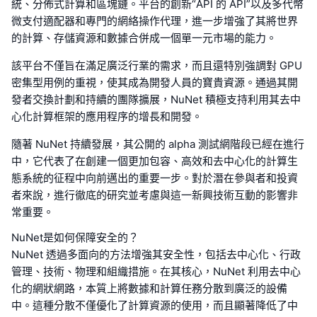
統、分佈式計算和區塊鏈。平台的創新“API 的 API”以及多代幣
微支付適配器和專門的網絡操作代理，進一步增強了其將世界
的計算、存儲資源和數據合併成一個單一元市場的能力。
該平台不僅旨在滿足廣泛行業的需求，而且還特別強調對 GPU
密集型用例的重視，使其成為開發人員的寶貴資源。通過其開
發者交換計劃和持續的團隊擴展，NuNet 積極支持利用其去中
心化計算框架的應用程序的增長和開發。
隨著 NuNet 持續發展，其公開的 alpha 測試網階段已經在進行
中，它代表了在創建一個更加包容、高效和去中心化的計算生
態系統的征程中向前邁出的重要一步。對於潛在參與者和投資
者來說，進行徹底的研究並考慮與這一新興技術互動的影響非
常重要。
NuNet是如何保障安全的？
NuNet 透過多面向的方法增強其安全性，包括去中心化、行政
管理、技術、物理和組織措施。在其核心，NuNet 利用去中心
化的網狀網路，本質上將數據和計算任務分散到廣泛的設備
中。這種分散不僅優化了計算資源的使用，而且顯著降低了中