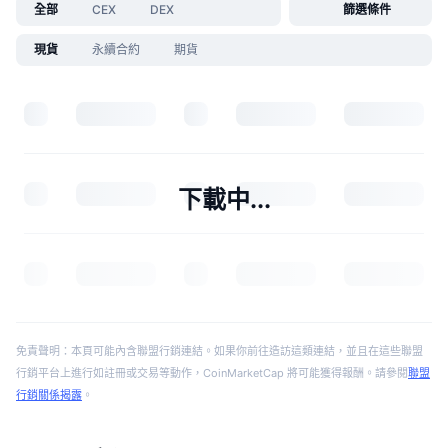
全部
CEX
DEX
篩選條件
現貨
永續合約
期貨
下載中...
免責聲明：本頁可能內含聯盟行銷連結。如果你前往造訪這類連結，並且在這些聯盟
行銷平台上進行如註冊或交易等動作，CoinMarketCap 將可能獲得報酬。請參閱
聯盟
行銷關係揭露
。