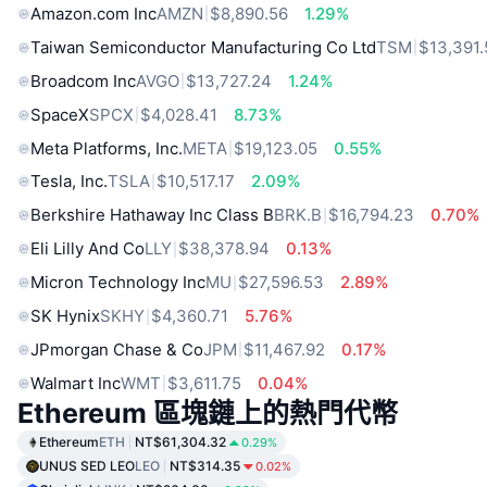
Amazon.com Inc
AMZN
$8,890.56
1.29%
Taiwan Semiconductor Manufacturing Co Ltd
TSM
$13,391.
Broadcom Inc
AVGO
$13,727.24
1.24%
SpaceX
SPCX
$4,028.41
8.73%
Meta Platforms, Inc.
META
$19,123.05
0.55%
Tesla, Inc.
TSLA
$10,517.17
2.09%
Berkshire Hathaway Inc Class B
BRK.B
$16,794.23
0.70%
Eli Lilly And Co
LLY
$38,378.94
0.13%
Micron Technology Inc
MU
$27,596.53
2.89%
SK Hynix
SKHY
$4,360.71
5.76%
JPmorgan Chase & Co
JPM
$11,467.92
0.17%
Walmart Inc
WMT
$3,611.75
0.04%
Ethereum 區塊鏈上的熱門代幣
Ethereum
ETH
NT$61,304.32
0.29%
UNUS SED LEO
LEO
NT$314.35
0.02%