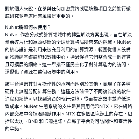
對於個人來說，在參與任何加密貨幣或區塊鏈項目之前進行徹
底研究並考慮固有風險是重要的。
NuNet將如何被使用？
NuNet 作為分散式計算領域中的轉型解決方案出現，旨在解決
當前碎片化和寡頭壟斷的全球計算格局所帶來的挑戰。NuNet
的核心設計是利用未被充分利用的計算資源，範圍從個人設備
到物聯網基礎設施和數據中心，通過促進它們整合成一個連貫
且可擴展的網絡。這一舉措不僅民主化了對計算能力的訪問，
還優化了資源在整個板塊中的利用。
該平台通過其對互操作性的承諾而區別於其他，實現了在各種
硬件上無縫分配計算任務。這種方法確保了不同複雜度的軟件
進程和系統可以找到適合的執行環境，從而提高效率並降低運
營成本。NuNet 生態系統的支柱是其實用代幣NTX，它在網絡
內部交易中發揮著關鍵作用。NTX 在多個區塊鏈上的存在，包
括以太坊、BNB 和卡爾達諾，凸顯了平台對可訪問性和靈活性
的承諾。