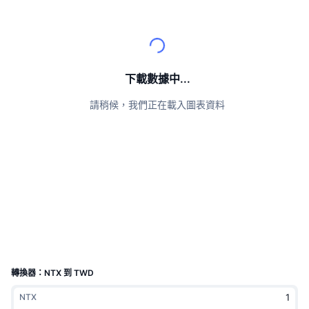
頂級交易者
文章
交易所流入/流出
DEX API
匯率換算
排行榜
現貨
情緒
企業
電子報
指標
熱門
衍生品
定價
CMC Launch
下載數據中...
即將推出
恐懼與貪婪指數
請稍候，我們正在載入圖表資料
資源
CMC Labs
近期新增
山寨幣季節指數
CMC Max
贏家與輸家
市場循環指標
文檔
頭條新聞
最多造訪
比特幣市佔率
常見問題解答
Telegram 機器人
社群情緒
CoinMarketCap 20 指數
AI 整合
廣告
區塊鏈排行榜
CoinMarketCap 100 指數
CMC代理中心
轉換器：NTX 到 TWD
預測市場
ETF資金流向
網頁套件
NTX
技能市場