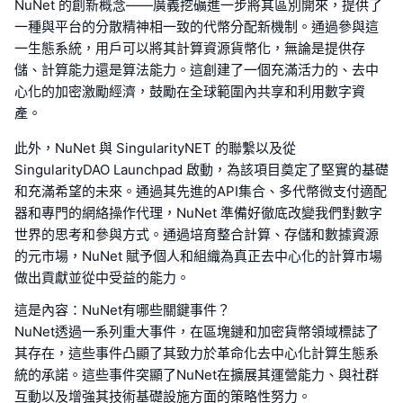
NuNet 的創新概念——廣義挖礦進一步將其區別開來，提供了
一種與平台的分散精神相一致的代幣分配新機制。通過參與這
一生態系統，用戶可以將其計算資源貨幣化，無論是提供存
儲、計算能力還是算法能力。這創建了一個充滿活力的、去中
心化的加密激勵經濟，鼓勵在全球範圍內共享和利用數字資
產。
此外，NuNet 與 SingularityNET 的聯繫以及從
SingularityDAO Launchpad 啟動，為該項目奠定了堅實的基礎
和充滿希望的未來。通過其先進的API集合、多代幣微支付適配
器和專門的網絡操作代理，NuNet 準備好徹底改變我們對數字
世界的思考和參與方式。通過培育整合計算、存儲和數據資源
的元市場，NuNet 賦予個人和組織為真正去中心化的計算市場
做出貢獻並從中受益的能力。
這是內容：NuNet有哪些關鍵事件？
NuNet透過一系列重大事件，在區塊鏈和加密貨幣領域標誌了
其存在，這些事件凸顯了其致力於革命化去中心化計算生態系
統的承諾。這些事件突顯了NuNet在擴展其運營能力、與社群
互動以及增強其技術基礎設施方面的策略性努力。