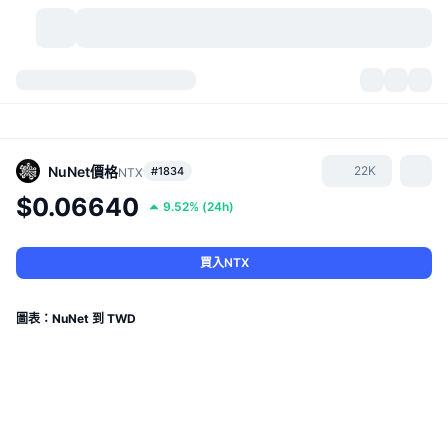
加密貨幣
儀表板
加密貨幣
DexScan
市場
排行
NuNet
價格
22K
#1834
NTX
$0.06640
9.52%
(
24h
)
信號
交易所
類別
New
市場綜覽
熱門
社群
歷史記錄
現貨市場
集中式交易所
買入NTX
新
動態
API
代幣解鎖
加密貨幣數量
現貨
圖表：NuNet 到 TWD
漲幅榜
話題
收益
產品
比特幣金庫
衍生品
API
迷因探索工具
直播
實體世界資產
BNB金庫
產品
加密貨幣 API
去中心化交易所