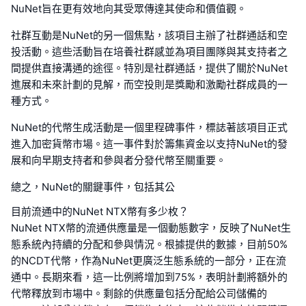
NuNet旨在更有效地向其受眾傳達其使命和價值觀。
社群互動是NuNet的另一個焦點，該項目主辦了社群通話和空
投活動。這些活動旨在培養社群感並為項目團隊與其支持者之
間提供直接溝通的途徑。特別是社群通話，提供了關於NuNet
進展和未來計劃的見解，而空投則是獎勵和激勵社群成員的一
種方式。
NuNet的代幣生成活動是一個里程碑事件，標誌著該項目正式
進入加密貨幣市場。這一事件對於籌集資金以支持NuNet的發
展和向早期支持者和參與者分發代幣至關重要。
總之，NuNet的關鍵事件，包括其公
目前流通中的NuNet NTX幣有多少枚？
NuNet NTX幣的流通供應量是一個動態數字，反映了NuNet生
態系統內持續的分配和參與情況。根據提供的數據，目前50%
的NCDT代幣，作為NuNet更廣泛生態系統的一部分，正在流
通中。長期來看，這一比例將增加到75%，表明計劃將額外的
代幣釋放到市場中。剩餘的供應量包括分配給公司儲備的