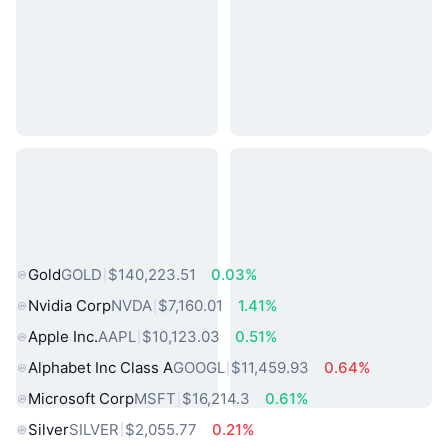
熱門現實世界資產
Gold
GOLD
$140,223.51
0.03%
Nvidia Corp
NVDA
$7,160.01
1.41%
Apple Inc.
AAPL
$10,123.03
0.51%
Alphabet Inc Class A
GOOGL
$11,459.93
0.64%
Microsoft Corp
MSFT
$16,214.3
0.61%
Silver
SILVER
$2,055.77
0.21%