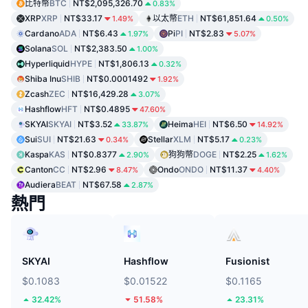
比特幣
BTC
NT$2,095,326.70
0.83%
XRP
XRP
NT$33.17
以太幣
ETH
NT$61,851.64
1.49%
0.50%
Cardano
ADA
NT$6.43
Pi
PI
NT$2.83
1.97%
5.07%
Solana
SOL
NT$2,383.50
1.00%
Hyperliquid
HYPE
NT$1,806.13
0.32%
Shiba Inu
SHIB
NT$0.0001492
1.92%
Zcash
ZEC
NT$16,429.28
3.07%
Hashflow
HFT
NT$0.4895
47.60%
SKYAI
SKYAI
NT$3.52
Heima
HEI
NT$6.50
33.87%
14.92%
Sui
SUI
NT$21.63
Stellar
XLM
NT$5.17
0.34%
0.23%
Kaspa
KAS
NT$0.8377
狗狗幣
DOGE
NT$2.25
2.90%
1.62%
Canton
CC
NT$2.96
Ondo
ONDO
NT$11.37
8.47%
4.40%
Audiera
BEAT
NT$67.58
2.87%
熱門
SKYAI
Hashflow
Fusionist
$0.1083
$0.01522
$0.1165
32.42%
51.58%
23.31%