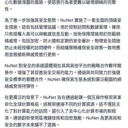
心化數據洩露的風險，使惡意行為者更難以破壞網絡的完整
性。
為了進一步加強其安全態勢，NuNet 實施了一套全面的頂級安
全措施。這些包括管理協議，用於控制訪問和數據管理，確保
只有授權人員可以與敏感信息互動。技術保障措施用於防範網
絡威脅，包括加密、防火牆和定期的安全審計。物理安全措施
防止未經授權的訪問硬件，而組織策略確保安全政策一致地應
用並根據新興威脅進行更新。
NuNet 對安全的承諾還體現在其與其他平台的戰略合作夥伴關
係中，增強了其促進安全交易的能力。通過與共同致力於強健
安全標準的實體合作，NuNet 確保其生態系統對廣泛範圍的網
絡威脅保持彈性。
在更廣泛的背景下，NuNet 旨在通過創建一個互操作框架來革
命化全球計算格局，該框架連接不同的計算資源。這不僅民主
化了對計算能力的訪問，還引入了去中心化計算市場的新經
濟。通過創新使用區塊鏈技術和加密激勵，NuNet 為更高效和
安全的數字未來鋪平了道路。