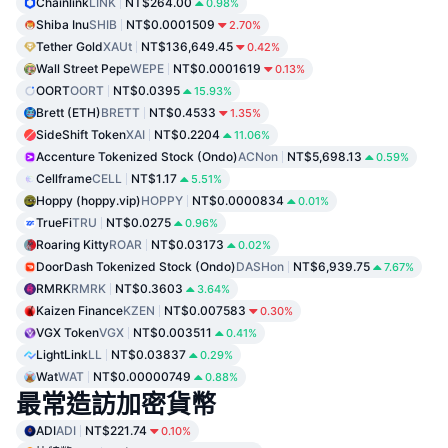
Chainlink
LINK
NT$264.00
0.98%
Shiba Inu
SHIB
NT$0.0001509
2.70%
Tether Gold
XAUt
NT$136,649.45
0.42%
Wall Street Pepe
WEPE
NT$0.0001619
0.13%
OORT
OORT
NT$0.0395
15.93%
Brett (ETH)
BRETT
NT$0.4533
1.35%
SideShift Token
XAI
NT$0.2204
11.06%
Accenture Tokenized Stock (Ondo)
ACNon
NT$5,698.13
0.59%
Cellframe
CELL
NT$1.17
5.51%
Hoppy (hoppy.vip)
HOPPY
NT$0.0000834
0.01%
TrueFi
TRU
NT$0.0275
0.96%
Roaring Kitty
ROAR
NT$0.03173
0.02%
DoorDash Tokenized Stock (Ondo)
DASHon
NT$6,939.75
7.67%
RMRK
RMRK
NT$0.3603
3.64%
Kaizen Finance
KZEN
NT$0.007583
0.30%
VGX Token
VGX
NT$0.003511
0.41%
LightLink
LL
NT$0.03837
0.29%
Wat
WAT
NT$0.00000749
0.88%
最常造訪加密貨幣
ADI
ADI
NT$221.74
0.10%