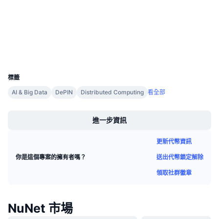
即將推出的銷售活動
etherscan.io
資金費率
區塊鏈瀏覽器
學習賺幣
錢包
行事曆
UCID
13198
ICO 行事曆
標籤
AI & Big Data
DePIN
Distributed Computing
看全部
活動行事曆
Boost
進一步資訊
更新代幣資訊
送出代幣鎖定解除
你是這個專案的擁有者嗎？
領取社群徽章
NuNet 市場