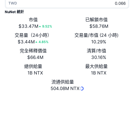
TWD
熱門
加密貨幣 ETF
學習
CMC 模型上下文協議
NuNet 統計
新推出
市值
已解鎖市值
比特幣 ETF
x402
新聞
$33.47M
$58.76M
9.52%
加密
以太幣 ETF
交易量（24小時）
交易量/市值 (24 小時)
替補
$3.44M
10.29%
4.85%
政治
完全稀釋價值
清算/市值
技術分析
研究報告
$66.4M
30.16%
運動
總供給量
最大供給量
RSI
影片
1B NTX
1B NTX
金融
MACD
流通供給量
詞彙庫
504.08M NTX
技術
網站
Website
Whitepaper
衍生品
活動
社群
NFT
總覽
空投
0xf0d3...0a7935
合約地址
NFT 整體統計數字
清算
3.6
鑽石獎勵
評級 (CertiK)