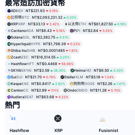
最常造訪加密貨幣
ADI
ADI
NT$221.93
0.19%
比特幣
BTC
NT$2,093,231.32
0.20%
XRP
XRP
NT$33.13
以太幣
ETH
NT$61,827.50
2.42%
0.16%
Cardano
ADA
NT$6.43
Pi
PI
NT$2.84
5.16%
3.55%
Solana
SOL
NT$2,382.75
0.51%
Hyperliquid
HYPE
NT$1,798.39
0.23%
Shiba Inu
SHIB
NT$0.0001485
1.91%
Zcash
ZEC
NT$16,514.55
3.25%
Hashflow
HFT
NT$0.4468
56.96%
SKYAI
SKYAI
NT$3.59
Heima
HEI
NT$6.50
36.35%
4.20%
Sui
SUI
NT$21.70
Stellar
XLM
NT$5.18
0.76%
1.24%
Kaspa
KAS
NT$0.8417
狗狗幣
DOGE
NT$2.26
2.62%
1.01%
Canton
CC
NT$2.99
Ondo
ONDO
NT$11.28
7.11%
5.70%
Audiera
BEAT
NT$63.68
4.22%
熱門
Hashflow
XRP
Fusionist