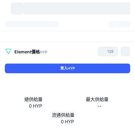
加密貨幣
儀表板
加密貨幣
DexScan
市場
排行
Element
價格
129
HYP
信號
交易所
類別
New
市場綜覽
買入HYP
熱門
社群
歷史記錄
現貨市場
集中式交易所
新
動態
API
代幣解鎖
加密貨幣數量
現貨
總供給量
最大供給量
0 HYP
--
漲幅榜
話題
收益
產品
比特幣金庫
衍生品
API
流通供給量
迷因探索工具
0 HYP
直播
實體世界資產
BNB金庫
產品
加密貨幣 API
去中心化交易所
網站
Website
Whitepaper