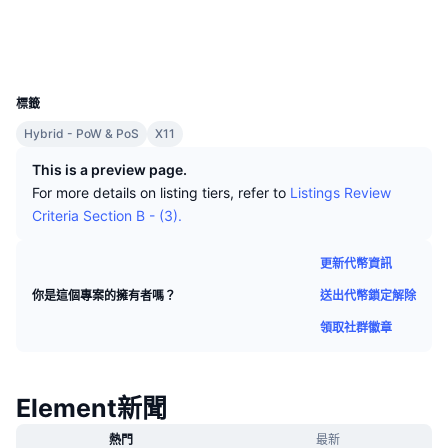
頂級交易者
文章
交易所流入/流出
DEX API
匯率換算
社群
排行榜
現貨
區塊鏈瀏覽器
www.crypto-city.com
情緒
企業
電子報
UCID
指標
熱門
衍生品
525
標籤
定價
CMC Launch
即將推出
恐懼與貪婪指數
Hybrid - PoW & PoS
X11
資源
CMC Labs
近期新增
山寨幣季節指數
This is a preview page.
For more details on listing tiers, refer to
Listings Review
CMC Max
贏家與輸家
市場循環指標
Criteria Section B - (3).
文檔
頭條新聞
最多造訪
比特幣市佔率
更新代幣資訊
常見問題解答
送出代幣鎖定解除
你是這個專案的擁有者嗎？
Telegram 機器人
社群情緒
CoinMarketCap 20 指數
領取社群徽章
AI 整合
廣告
區塊鏈排行榜
CoinMarketCap 100 指數
CMC代理中心
Element新聞
預測市場
ETF資金流向
網頁套件
技能市場
熱門
最新