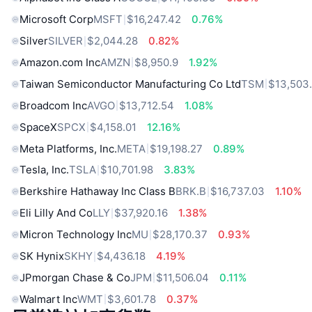
Microsoft Corp
MSFT
$16,247.42
0.76%
Silver
SILVER
$2,044.28
0.82%
Amazon.com Inc
AMZN
$8,950.9
1.92%
Taiwan Semiconductor Manufacturing Co Ltd
TSM
$13,503
Broadcom Inc
AVGO
$13,712.54
1.08%
SpaceX
SPCX
$4,158.01
12.16%
Meta Platforms, Inc.
META
$19,198.27
0.89%
Tesla, Inc.
TSLA
$10,701.98
3.83%
Berkshire Hathaway Inc Class B
BRK.B
$16,737.03
1.10%
Eli Lilly And Co
LLY
$37,920.16
1.38%
Micron Technology Inc
MU
$28,170.37
0.93%
SK Hynix
SKHY
$4,436.18
4.19%
JPmorgan Chase & Co
JPM
$11,506.04
0.11%
Walmart Inc
WMT
$3,601.78
0.37%