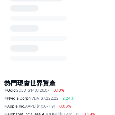
熱門現實世界資產
Gold
GOLD
$140,126.07
0.10%
Nvidia Corp
NVDA
$7,222.22
2.24%
Apple Inc.
AAPL
$10,071.91
0.06%
Alphabet Inc Class A
GOOGL
$11,495.33
0.39%