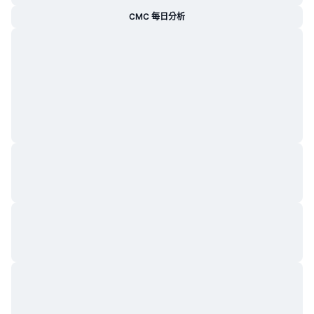
熱門
加密貨幣 ETF
CMC 每日分析
學習
CMC 模型上下文協議
新推出
比特幣 ETF
x402
新聞
加密
以太幣 ETF
替補
政治
技術分析
研究報告
運動
RSI
影片
金融
MACD
詞彙庫
技術
衍生品
活動
NFT
總覽
空投
NFT 整體統計數字
清算
鑽石獎勵