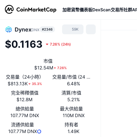
加密貨幣
儀表板
DexScan
交易所
社群
AP
Dynex
59K
#2346
DNX
$0.1163
7.26%
(
24h
)
市值
$12.54M
7.26%
交易量（24小時）
交易量/市值 (24 小時)
$813.13K
6.48%
35.3%
完全稀釋價值
清算/市值
$12.8M
5.21%
總供給量
最大供給量
107.77M DNX
110M DNX
流通供給量
持有者
107.77M DNX
1.49K