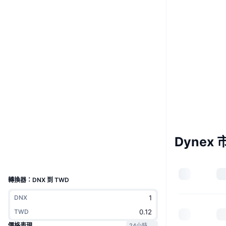
Boost
Website
Whitepaper
網站
社群
合約地址
0x9928...ceAf13
3.8
評級 (CertiK)
驗證
etherscan.io
區塊鏈瀏覽器
Dynex 
錢包
UCID
22858
轉換器：DNX 到 TWD
DNX
TWD
價格表現
24小時