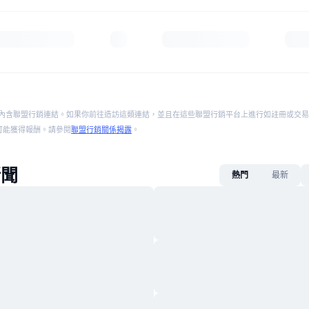
內含聯盟行銷連結。如果你前往造訪這類連結，並且在這些聯盟行銷平台上進行如註冊或交易
p 將可能獲得報酬。請參閱
聯盟行銷關係揭露
。
新聞
熱門
最新