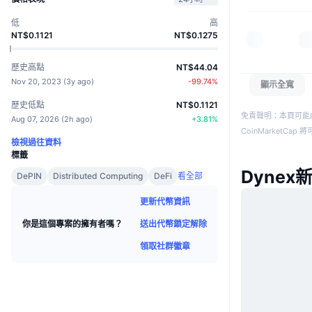
低
高
NT$0.1121
NT$0.1275
歷史高點
NT$44.04
Nov 20, 2023
(
3y ago
)
-99.74
%
顯示全寬
歷史低點
NT$0.1121
免責聲明：本頁可能
Aug 07, 2026
(
2h ago
)
+
3.81
%
CoinMarketCa
檢視過往資料
標籤
Dynex
DePIN
Distributed Computing
DeFi
看全部
更新代幣資訊
送出代幣鎖定解除
你是這個專案的擁有者嗎？
領取社群徽章