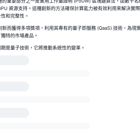
礎設施的重要部分之一是實用工作量證明 (PoUW) 區塊鏈算法，由數千
GPU 資源支持。這種創新的方法確保計算能力被有效利用來解決實
全性和完整性。
技術創新而獲得多項獎項，利用其專有的量子即服務 (QaaS) 技術，為
了獨特的市場產品。
週期是量子技術，它將推動系統性的變革。