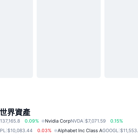
世界資產
137,165.8
0.09%
Nvidia Corp
NVDA
$7,071.59
0.15%
PL
$10,083.44
0.03%
Alphabet Inc Class A
GOOGL
$11,553