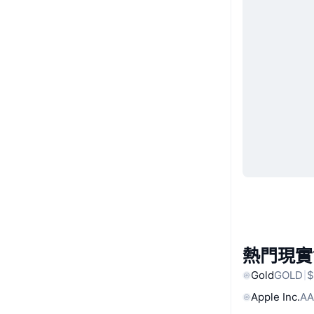
熱門現實
Gold
GOLD
$
Apple Inc.
AA