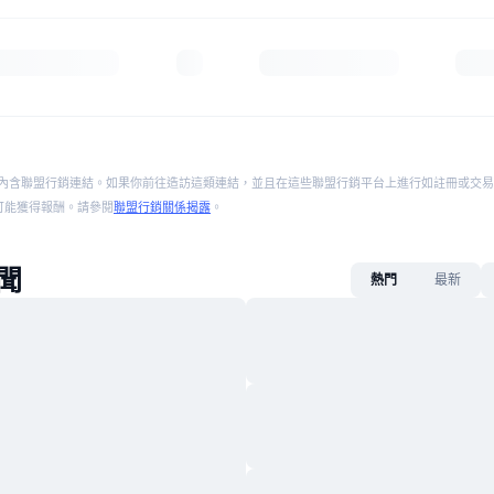
內含聯盟行銷連結。如果你前往造訪這類連結，並且在這些聯盟行銷平台上進行如註冊或交易
p 將可能獲得報酬。請參閱
聯盟行銷關係揭露
。
聞
熱門
最新