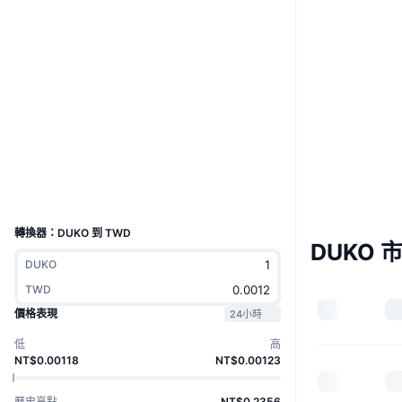
Boost
網站
Website
社群
合約地址
HLptm5...2G7rf9
solscan.io
區塊鏈瀏覽器
錢包
UCID
29494
轉換器：DUKO 到 TWD
DUKO 
DUKO
TWD
價格表現
24小時
低
高
NT$0.00118
NT$0.00123
歷史高點
NT$0.2356