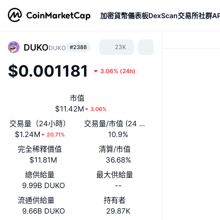
加密貨幣
儀表板
DexScan
交易所
社群
AP
DUKO
23K
#2388
DUKO
$0.001181
3.06%
(
24h
)
市值
$11.42M
3.06%
交易量（24小時）
交易量/市值 (24 小時)
$1.24M
10.9%
20.71%
完全稀釋價值
清算/市值
$11.81M
36.68%
總供給量
最大供給量
9.99B DUKO
--
流通供給量
持有者
9.66B DUKO
29.87K