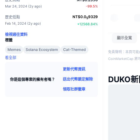
Mar 24, 2024
(
2y ago
)
-99.5
%
NT$
0.0
9329
歷史低點
5
Feb 14, 2024
(
2y ago
)
+
12568.84
%
檢視過往資料
顯示全寬
標籤
Memes
Solana Ecosystem
Cat-Themed
免責聲明：本頁可能
看全部
CoinMarketCa
更新代幣資訊
DUKO新
送出代幣鎖定解除
你是這個專案的擁有者嗎？
領取社群徽章