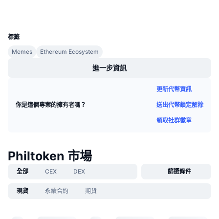
錢包
即將推出的銷售活動
資金費率
學習賺幣
UCID
32940
標籤
行事曆
Memes
Ethereum Ecosystem
進一步資訊
ICO 行事曆
更新代幣資訊
活動行事曆
送出代幣鎖定解除
你是這個專案的擁有者嗎？
領取社群徽章
Philtoken 市場
全部
CEX
DEX
篩選條件
現貨
永續合約
期貨