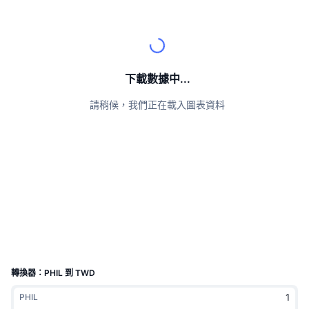
頂級交易者
文章
交易所流入/流出
DEX API
匯率換算
排行榜
現貨
情緒
企業
電子報
指標
熱門
衍生品
定價
CMC Launch
下載數據中...
即將推出
恐懼與貪婪指數
請稍候，我們正在載入圖表資料
資源
CMC Labs
近期新增
山寨幣季節指數
CMC Max
贏家與輸家
市場循環指標
文檔
頭條新聞
最多造訪
比特幣市佔率
常見問題解答
Telegram 機器人
社群情緒
CoinMarketCap 20 指數
AI 整合
廣告
區塊鏈排行榜
CoinMarketCap 100 指數
CMC代理中心
轉換器：PHIL 到 TWD
預測市場
ETF資金流向
網頁套件
PHIL
技能市場