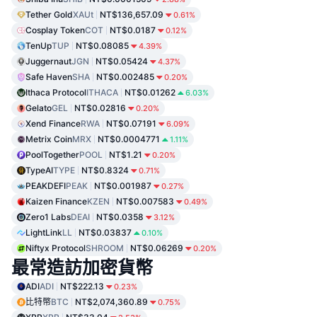
Tether Gold
XAUt
NT$136,657.09
0.61%
Cosplay Token
COT
NT$0.0187
0.12%
TenUp
TUP
NT$0.08085
4.39%
Juggernaut
JGN
NT$0.05424
4.37%
Safe Haven
SHA
NT$0.002485
0.20%
Ithaca Protocol
ITHACA
NT$0.01262
6.03%
Gelato
GEL
NT$0.02816
0.20%
Xend Finance
RWA
NT$0.07191
6.09%
Metrix Coin
MRX
NT$0.0004771
1.11%
PoolTogether
POOL
NT$1.21
0.20%
TypeAI
TYPE
NT$0.8324
0.71%
PEAKDEFI
PEAK
NT$0.001987
0.27%
Kaizen Finance
KZEN
NT$0.007583
0.49%
Zero1 Labs
DEAI
NT$0.0358
3.12%
LightLink
LL
NT$0.03837
0.10%
Niftyx Protocol
SHROOM
NT$0.06269
0.20%
最常造訪加密貨幣
ADI
ADI
NT$222.13
0.23%
比特幣
BTC
NT$2,074,360.89
0.75%