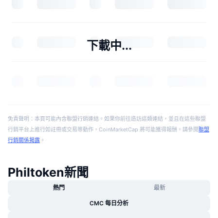
下載中...
免責聲明：本頁可能內含聯盟行銷連結。如果你前往造訪這類連結，並且在這些聯盟
行銷平台上進行如註冊或交易等動作，CoinMarketCap 將可能獲得報酬。請參閱
聯盟
行銷關係揭露
。
Philtoken新聞
熱門
最新
CMC 每日分析