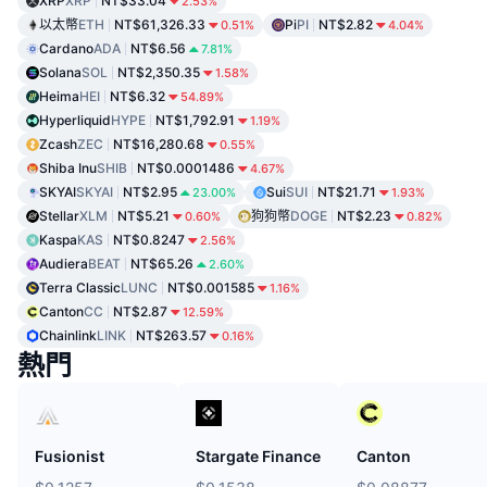
XRP
XRP
NT$33.04
2.53%
以太幣
ETH
NT$61,326.33
Pi
PI
NT$2.82
0.51%
4.04%
Cardano
ADA
NT$6.56
7.81%
Solana
SOL
NT$2,350.35
1.58%
Heima
HEI
NT$6.32
54.89%
Hyperliquid
HYPE
NT$1,792.91
1.19%
Zcash
ZEC
NT$16,280.68
0.55%
Shiba Inu
SHIB
NT$0.0001486
4.67%
SKYAI
SKYAI
NT$2.95
Sui
SUI
NT$21.71
23.00%
1.93%
Stellar
XLM
NT$5.21
狗狗幣
DOGE
NT$2.23
0.60%
0.82%
Kaspa
KAS
NT$0.8247
2.56%
Audiera
BEAT
NT$65.26
2.60%
Terra Classic
LUNC
NT$0.001585
1.16%
Canton
CC
NT$2.87
12.59%
Chainlink
LINK
NT$263.57
0.16%
熱門
Fusionist
Stargate Finance
Canton