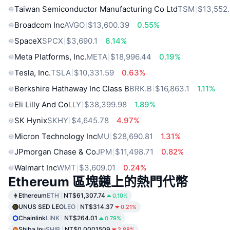
Taiwan Semiconductor Manufacturing Co Ltd
TSM
$13,552
Broadcom Inc
AVGO
$13,600.39
0.55%
SpaceX
SPCX
$3,690.1
6.14%
Meta Platforms, Inc.
META
$18,996.44
0.19%
Tesla, Inc.
TSLA
$10,331.59
0.63%
Berkshire Hathaway Inc Class B
BRK.B
$16,863.1
1.11%
Eli Lilly And Co
LLY
$38,399.98
1.89%
SK Hynix
SKHY
$4,645.78
4.97%
Micron Technology Inc
MU
$28,690.81
1.31%
JPmorgan Chase & Co
JPM
$11,498.71
0.82%
Walmart Inc
WMT
$3,609.01
0.24%
Ethereum 區塊鏈上的熱門代幣
Ethereum
ETH
NT$61,307.74
0.10%
UNUS SED LEO
LEO
NT$314.37
0.21%
Chainlink
LINK
NT$264.01
0.79%
Shiba Inu
SHIB
NT$0.0001509
2.88%