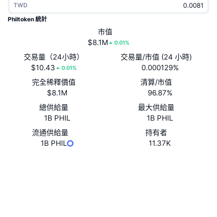
TWD
熱門
加密貨幣 ETF
學習
CMC 模型上下文協議
Philtoken 統計
新推出
市值
比特幣 ETF
x402
新聞
$8.1M
0.01%
加密
以太幣 ETF
交易量（24小時）
交易量/市值 (24 小時)
替補
$10.43
0.000129%
0.01%
政治
完全稀釋價值
清算/市值
技術分析
研究報告
$8.1M
96.87%
運動
總供給量
最大供給量
RSI
影片
1B PHIL
1B PHIL
金融
MACD
流通供給量
持有者
詞彙庫
1B PHIL
11.37K
技術
網站
Website
衍生品
活動
社群
NFT
總覽
空投
合約地址
0xc328...f8d3b2
3.1
評級 (CertiK)
NFT 整體統計數字
清算
鑽石獎勵
區塊鏈瀏覽器
etherscan.io