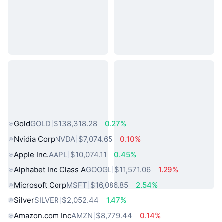
熱門現實世界資產
Gold
GOLD
$138,318.28
0.27%
Nvidia Corp
NVDA
$7,074.65
0.10%
Apple Inc.
AAPL
$10,074.11
0.45%
Alphabet Inc Class A
GOOGL
$11,571.06
1.29%
Microsoft Corp
MSFT
$16,086.85
2.54%
Silver
SILVER
$2,052.44
1.47%
Amazon.com Inc
AMZN
$8,779.44
0.14%