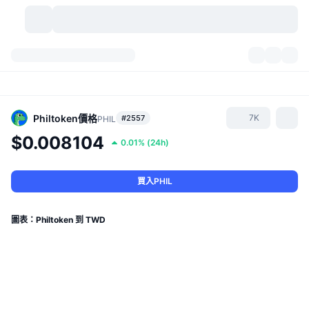
加密貨幣
儀表板
加密貨幣
DexScan
市場
排行
Philtoken
價格
7K
#2557
PHIL
$0.008104
0.01%
(
24h
)
信號
交易所
類別
New
市場綜覽
熱門
社群
歷史記錄
現貨市場
集中式交易所
買入PHIL
新
動態
API
代幣解鎖
加密貨幣數量
現貨
圖表：Philtoken 到 TWD
漲幅榜
話題
收益
產品
比特幣金庫
衍生品
API
迷因探索工具
直播
實體世界資產
BNB金庫
產品
加密貨幣 API
去中心化交易所