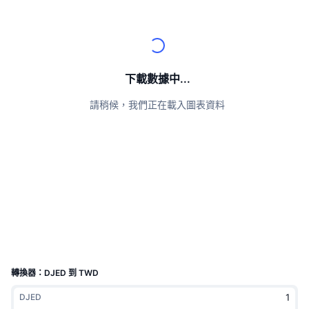
頂級交易者
文章
交易所流入/流出
DEX API
匯率換算
排行榜
現貨
情緒
企業
電子報
指標
熱門
衍生品
定價
CMC Launch
下載數據中...
即將推出
恐懼與貪婪指數
請稍候，我們正在載入圖表資料
資源
CMC Labs
近期新增
山寨幣季節指數
CMC Max
贏家與輸家
市場循環指標
文檔
頭條新聞
最多造訪
比特幣市佔率
常見問題解答
Telegram 機器人
社群情緒
CoinMarketCap 20 指數
AI 整合
廣告
區塊鏈排行榜
CoinMarketCap 100 指數
CMC代理中心
轉換器：DJED 到 TWD
預測市場
ETF資金流向
網頁套件
DJED
技能市場