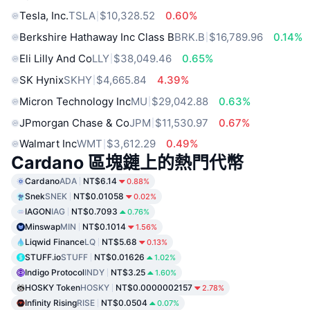
Tesla, Inc.
TSLA
$10,328.52
0.60%
Berkshire Hathaway Inc Class B
BRK.B
$16,789.96
0.14%
Eli Lilly And Co
LLY
$38,049.46
0.65%
SK Hynix
SKHY
$4,665.84
4.39%
Micron Technology Inc
MU
$29,042.88
0.63%
JPmorgan Chase & Co
JPM
$11,530.97
0.67%
Walmart Inc
WMT
$3,612.29
0.49%
Cardano 區塊鏈上的熱門代幣
Cardano
ADA
NT$6.14
0.88%
Snek
SNEK
NT$0.01058
0.02%
IAGON
IAG
NT$0.7093
0.76%
Minswap
MIN
NT$0.1014
1.56%
Liqwid Finance
LQ
NT$5.68
0.13%
STUFF.io
STUFF
NT$0.01626
1.02%
Indigo Protocol
INDY
NT$3.25
1.60%
HOSKY Token
HOSKY
NT$0.0000002157
2.78%
Infinity Rising
RISE
NT$0.0504
0.07%