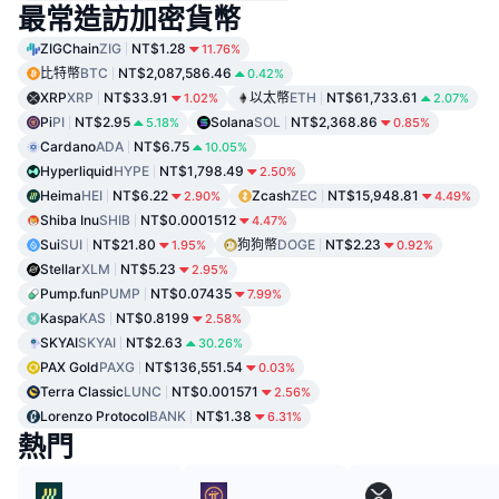
最常造訪加密貨幣
ZIGChain
ZIG
NT$1.28
11.76%
比特幣
BTC
NT$2,087,586.46
0.42%
XRP
XRP
NT$33.91
以太幣
ETH
NT$61,733.61
1.02%
2.07%
Pi
PI
NT$2.95
Solana
SOL
NT$2,368.86
5.18%
0.85%
Cardano
ADA
NT$6.75
10.05%
Hyperliquid
HYPE
NT$1,798.49
2.50%
Heima
HEI
NT$6.22
Zcash
ZEC
NT$15,948.81
2.90%
4.49%
Shiba Inu
SHIB
NT$0.0001512
4.47%
Sui
SUI
NT$21.80
狗狗幣
DOGE
NT$2.23
1.95%
0.92%
Stellar
XLM
NT$5.23
2.95%
Pump.fun
PUMP
NT$0.07435
7.99%
Kaspa
KAS
NT$0.8199
2.58%
SKYAI
SKYAI
NT$2.63
30.26%
PAX Gold
PAXG
NT$136,551.54
0.03%
Terra Classic
LUNC
NT$0.001571
2.56%
Lorenzo Protocol
BANK
NT$1.38
6.31%
熱門