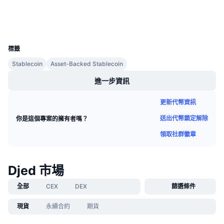
區塊鏈瀏覽器
cardanoscan.io
即將推出的銷售活動
資金費率
學習賺幣
錢包
UCID
21639
行事曆
標籤
Stablecoin
Asset-Backed Stablecoin
ICO 行事曆
進一步資訊
活動行事曆
更新代幣資訊
送出代幣鎖定解除
你是這個專案的擁有者嗎？
領取社群徽章
Djed 市場
全部
CEX
DEX
篩選條件
現貨
永續合約
期貨