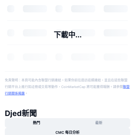
下載中...
免責聲明：本頁可能內含聯盟行銷連結。如果你前往造訪這類連結，並且在這些聯盟
行銷平台上進行如註冊或交易等動作，CoinMarketCap 將可能獲得報酬。請參閱
聯盟
行銷關係揭露
。
Djed新聞
熱門
最新
CMC 每日分析