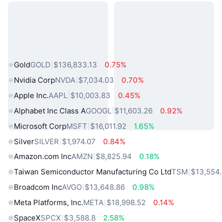
熱門現實世界資產
Gold
GOLD
$136,833.13
0.75%
Nvidia Corp
NVDA
$7,034.03
0.70%
Apple Inc.
AAPL
$10,003.83
0.45%
Alphabet Inc Class A
GOOGL
$11,603.26
0.92%
Microsoft Corp
MSFT
$16,011.92
1.65%
Silver
SILVER
$1,974.07
0.84%
Amazon.com Inc
AMZN
$8,825.94
0.18%
Taiwan Semiconductor Manufacturing Co Ltd
TSM
$13,554
Broadcom Inc
AVGO
$13,648.86
0.98%
Meta Platforms, Inc.
META
$18,998.52
0.14%
SpaceX
SPCX
$3,588.8
2.58%