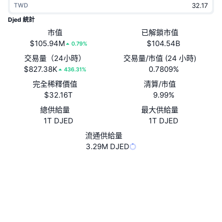
TWD
熱門
加密貨幣 ETF
學習
CMC 模型上下文協議
Djed 統計
新推出
市值
已解鎖市值
比特幣 ETF
x402
新聞
$105.94M
$104.54B
0.79%
加密
以太幣 ETF
交易量（24小時）
交易量/市值 (24 小時)
替補
$827.38K
0.7809%
436.31%
政治
完全稀釋價值
清算/市值
技術分析
研究報告
$32.16T
9.99%
運動
總供給量
最大供給量
RSI
影片
1T DJED
1T DJED
金融
MACD
流通供給量
詞彙庫
3.29M DJED
技術
Website
Whitepaper
衍生品
活動
網站
NFT
總覽
空投
社群
合約地址
8db269...555344
NFT 整體統計數字
3.7
清算
鑽石獎勵
評級 (CertiK)