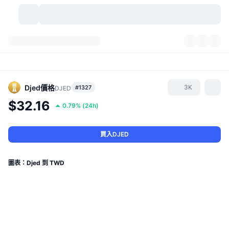
加密貨幣
儀表板
加密貨幣
DexScan
市場
排行
Djed
價格
3K
#1327
DJED
$32.16
0.79%
(
24h
)
信號
交易所
類別
New
市場綜覽
熱門
社群
歷史記錄
現貨市場
集中式交易所
買入DJED
新
動態
API
代幣解鎖
加密貨幣數量
現貨
圖表：Djed 到 TWD
漲幅榜
話題
收益
產品
比特幣金庫
衍生品
API
迷因探索工具
直播
實體世界資產
BNB金庫
產品
加密貨幣 API
去中心化交易所