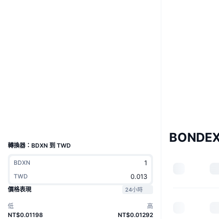
Boost
網站
Website
Whitepaper
社群
0xbdbd...7cb091
合約地址
3.9
評級 (CertiK)
區塊鏈瀏覽器
etherscan.io
錢包
UCID
26198
BONDE
轉換器：BDXN 到 TWD
BDXN
TWD
價格表現
24小時
低
高
NT$0.01198
NT$0.01292