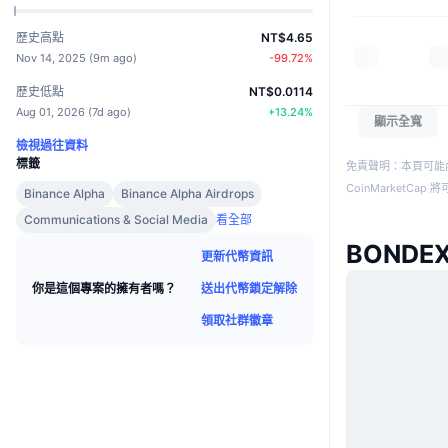
歷史高點
NT$4.65
Nov 14, 2025
(
9m ago
)
-99.72
%
歷史低點
NT$0.0114
Aug 01, 2026
(
7d ago
)
+
13.24
%
顯示全寬
檢視過往資料
標籤
免責聲明：本頁可能
CoinMarketCa
Binance Alpha
Binance Alpha Airdrops
Communications & Social Media
看全部
BONDE
更新代幣資訊
送出代幣鎖定解除
你是這個專案的擁有者嗎？
領取社群徽章