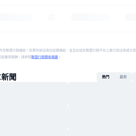
內含聯盟行銷連結。如果你前往造訪這類連結，並且在這些聯盟行銷平台上進行如註冊或交易
p 將可能獲得報酬。請參閱
聯盟行銷關係揭露
。
X新聞
熱門
最新