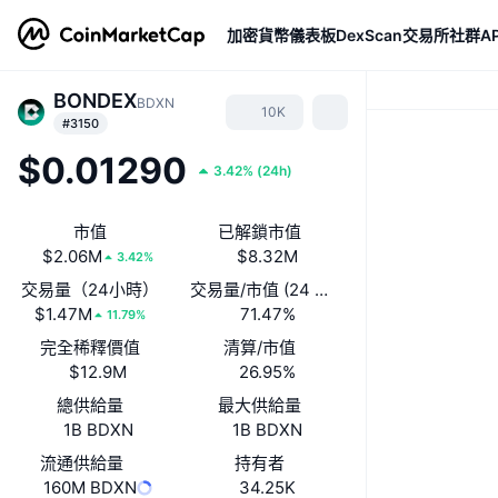
加密貨幣
儀表板
DexScan
交易所
社群
AP
BONDEX
BDXN
10K
#3150
$0.01290
3.42%
(
24h
)
市值
已解鎖市值
$2.06M
$8.32M
3.42%
交易量（24小時）
交易量/市值 (24 小時)
$1.47M
71.47%
11.79%
完全稀釋價值
清算/市值
$12.9M
26.95%
總供給量
最大供給量
1B BDXN
1B BDXN
流通供給量
持有者
160M BDXN
34.25K