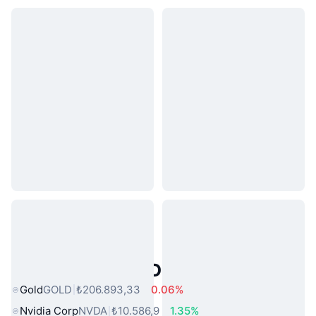
Popüler Gerçek Dünya Varlıkları
Gold
GOLD
₺206.893,33
0.06%
Nvidia Corp
NVDA
₺10.586,9
1.35%