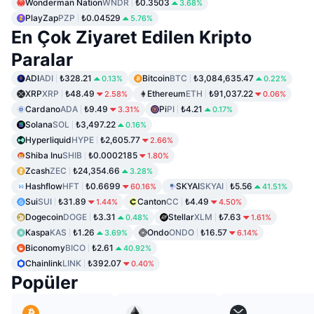
Wonderman Nation
WNDR
₺0.3503
3.68%
PlayZap
PZP
₺0.04529
5.76%
En Çok Ziyaret Edilen Kripto
Paralar
ADI
ADI
₺328.21
Bitcoin
BTC
₺3,084,635.47
0.13%
0.22%
XRP
XRP
₺48.49
Ethereum
ETH
₺91,037.22
2.58%
0.06%
Cardano
ADA
₺9.49
Pi
PI
₺4.21
3.31%
0.17%
Solana
SOL
₺3,497.22
0.16%
Hyperliquid
HYPE
₺2,605.77
2.66%
Shiba Inu
SHIB
₺0.0002185
1.80%
Zcash
ZEC
₺24,354.66
3.28%
Hashflow
HFT
₺0.6699
SKYAI
SKYAI
₺5.56
60.16%
41.51%
Sui
SUI
₺31.89
Canton
CC
₺4.49
1.44%
4.50%
Dogecoin
DOGE
₺3.31
Stellar
XLM
₺7.63
0.48%
1.61%
Kaspa
KAS
₺1.26
Ondo
ONDO
₺16.57
3.69%
6.14%
Biconomy
BICO
₺2.61
40.92%
Chainlink
LINK
₺392.07
0.40%
Popüler