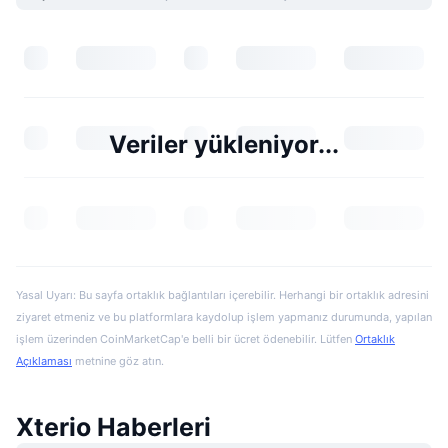
Veriler yükleniyor...
Yasal Uyarı: Bu sayfa ortaklık bağlantıları içerebilir. Herhangi bir ortaklık adresini
ziyaret etmeniz ve bu platformlara kaydolup işlem yapmanız durumunda, yapılan
işlem üzerinden CoinMarketCap'e belli bir ücret ödenebilir. Lütfen
Ortaklık
Açıklaması
metnine göz atın.
Xterio Haberleri