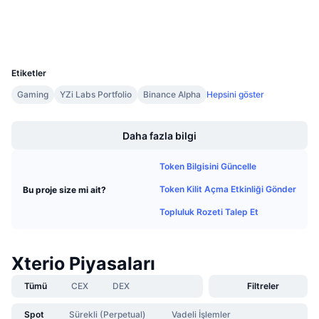
Gelecek Satışlar
Gezginler
bscscan.com
Fonlama Oranları
Öğren & Kazan
Cüzdanlar
UCID
27582
Takvimler
Etiketler
Gaming
YZi Labs Portfolio
Binance Alpha
Hepsini göster
ICO Takvimi
Boost
Etkinlik Takvimi
Daha fazla bilgi
Token Bilgisini Güncelle
Token Kilit Açma Etkinliği Gönder
Bu proje size mi ait?
Topluluk Rozeti Talep Et
Xterio Piyasaları
Tümü
CEX
DEX
Filtreler
Spot
Sürekli (Perpetual)
Vadeli İşlemler