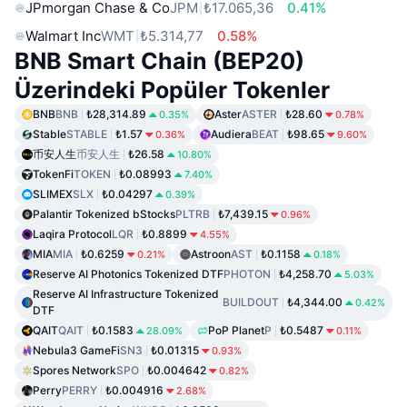
JPmorgan Chase & Co
JPM
₺17.065,36
0.41%
Walmart Inc
WMT
₺5.314,77
0.58%
BNB Smart Chain (BEP20)
Üzerindeki Popüler Tokenler
BNB
BNB
₺28,314.89
Aster
ASTER
₺28.60
0.35%
0.78%
Stable
STABLE
₺1.57
Audiera
BEAT
₺98.65
0.36%
9.60%
币安人生
币安人生
₺26.58
10.80%
TokenFi
TOKEN
₺0.08993
7.40%
SLIMEX
SLX
₺0.04297
0.39%
Palantir Tokenized bStocks
PLTRB
₺7,439.15
0.96%
Laqira Protocol
LQR
₺0.8899
4.55%
MIA
MIA
₺0.6259
Astroon
AST
₺0.1158
0.21%
0.18%
Reserve AI Photonics Tokenized DTF
PHOTON
₺4,258.70
5.03%
Reserve AI Infrastructure Tokenized
BUILDOUT
₺4,344.00
0.42%
DTF
QAIT
QAIT
₺0.1583
PoP Planet
P
₺0.5487
28.09%
0.11%
Nebula3 GameFi
SN3
₺0.01315
0.93%
Spores Network
SPO
₺0.004642
0.82%
Perry
PERRY
₺0.004916
2.68%