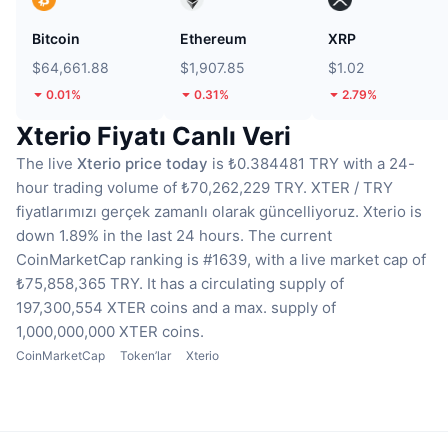
Bitcoin
Ethereum
XRP
$64,661.88
$1,907.85
$1.02
0.01%
0.31%
2.79%
Xterio Fiyatı Canlı Veri
The live
Xterio price today
is ₺0.384481 TRY with a 24-
hour trading volume of ₺70,262,229 TRY.
XTER / TRY
fiyatlarımızı gerçek zamanlı olarak güncelliyoruz.
Xterio is
down 1.89% in the last 24 hours.
The current
CoinMarketCap ranking is #1639, with a live market cap of
₺75,858,365 TRY.
It has a circulating supply of
197,300,554 XTER coins
and a max. supply of
1,000,000,000 XTER coins.
CoinMarketCap
Token’lar
Xterio