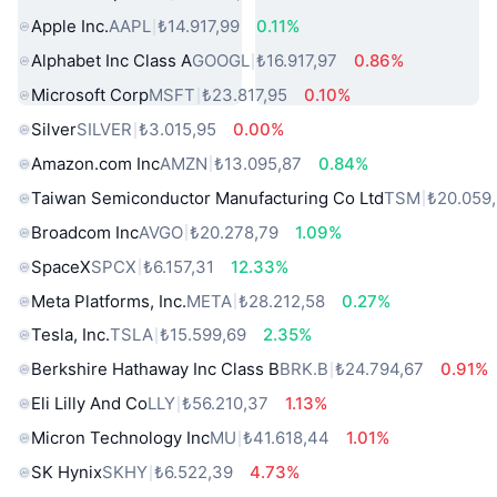
Apple Inc.
AAPL
₺14.917,99
0.11%
Alphabet Inc Class A
GOOGL
₺16.917,97
0.86%
Microsoft Corp
MSFT
₺23.817,95
0.10%
Silver
SILVER
₺3.015,95
0.00%
Amazon.com Inc
AMZN
₺13.095,87
0.84%
Taiwan Semiconductor Manufacturing Co Ltd
TSM
₺20.059
Broadcom Inc
AVGO
₺20.278,79
1.09%
SpaceX
SPCX
₺6.157,31
12.33%
Meta Platforms, Inc.
META
₺28.212,58
0.27%
Tesla, Inc.
TSLA
₺15.599,69
2.35%
Berkshire Hathaway Inc Class B
BRK.B
₺24.794,67
0.91%
Eli Lilly And Co
LLY
₺56.210,37
1.13%
Micron Technology Inc
MU
₺41.618,44
1.01%
SK Hynix
SKHY
₺6.522,39
4.73%