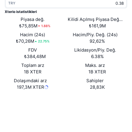
TRY
Popüler
Kripto ETF'leri
Öğren
CMC Model Bağlam Protokolü
Xterio istatistikleri
Yeni
Piyasa değ.
Kilidi Açılmış Piyasa Değeri
Bitcoin ETF'leri
x402
Haber
₺75,85M
₺161,9M
1.88%
Kripto
Ethereum ETF'leri
Hacim (24s)
Hacim/Piy. Değ. (24s)
Akademi
₺70,26M
92,62%
22.75%
Siyaset
FDV
Likidasyon/Piy. Değ.
Teknik analiz
Araştırma
₺384,48M
6.38%
Spor
Toplam arz
Maks. arz
RSI
Videolar
1B XTER
1B XTER
Finans
MACD
Dolaşımdaki arz
Sahipler
Sözlük
197,3M XTER
28,83K
Teknoloji
Web sitesi
Website
Whitepaper
Türevler
Kampanyalar
NFT
Sosyal ağlar
Genel Bakış
Airdrop
Sözleşmeler
Genel NFT İstatistikleri
0x1030...DA1ca5
Tasfiyeler
3.8
Elmas Ödülleri
Derecelendirme (CertiK)