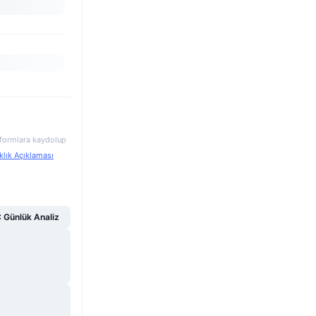
atformlara kaydolup
klık Açıklaması
Günlük Analiz