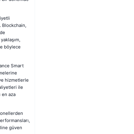
yetli
. Blockchain,
nde
 yaklaşım,
 ve böylece
inance Smart
rmelerine
ve hizmetlerle
iyetleri ile
ı en aza
yonellerden
performansları,
eline güven