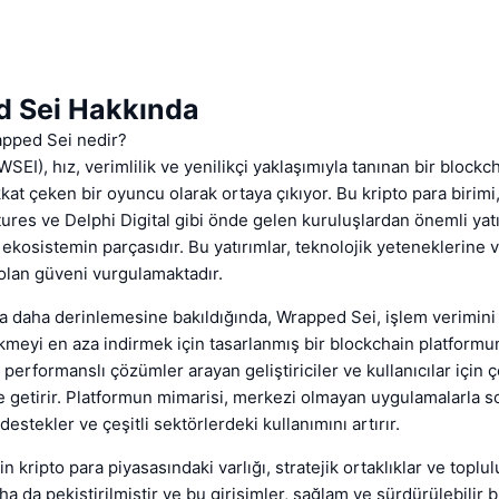
 Sei Hakkında
rapped Sei nedir?
SEI), hız, verimlilik ve yenilikçi yaklaşımıyla tanınan bir blockc
kat çeken bir oyuncu olarak ortaya çıkıyor. Bu kripto para birimi,
res ve Delphi Digital gibi önde gelen kuruluşlardan önemli yat
 ekosistemin parçasıdır. Bu yatırımlar, teknolojik yeteneklerine
olan güveni vurgulamaktadır.
a daha derinlemesine bakıldığında, Wrapped Sei, işlem verimini
meyi en aza indirmek için tasarlanmış bir blockchain platformun
erformanslı çözümler arayan geliştiriciler ve kullanıcılar için çe
 getirir. Platformun mimarisi, merkezi olmayan uygulamalarla 
stekler ve çeşitli sektörlerdeki kullanımını artırır.
 kripto para piyasasındaki varlığı, stratejik ortaklıklar ve toplul
ha da pekiştirilmiştir ve bu girişimler, sağlam ve sürdürülebilir 