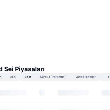
 Sei Piyasaları
X
DEX
Spot
Sürekli (Perpetual)
Vadeli İşlemler
F