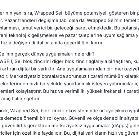
lerinin yanı sıra, Wrapped Sei, büyüme potansiyeli gösteren bir
. Pazar trendleri değişime tabi olsa da, Wrapped Sei'nin temel t
mlanması, umut verici bir geleceği işaret etmektedir. Bu potansiy
yeni teknolojik gelişmelere ve pazar taleplerine uyum sağlama y
hızla değişen dijital ortamda geçerliliğini korur.
ei'nin gerçek dünya uygulamaları nelerdir?
EI), Sei blok zincirini diğer blok zincir ağlarıyla birleştiren, ku
ini artıran dijital bir varlıktır. Ana uygulamalarından biri merkeziye
adır. Merkeziyetsiz borsalarda sorunsuz ticareti mümkün kılara
eketlerinden hızlı bir şekilde yararlanmak isteyen yatırımcılar içi
lemleri kolaylaştırır. Bu hız ve verimlilik, yüksek frekanslı ticare
 araç haline getirir.
arak, Wrapped Sei, blok zinciri ekosisteminde ortaya çıkan uygu
steklemede önemli bir rol oynar. Güvenli ve ölçeklenebilir altyapı
güvenilirlik gerektiren merkeziyetsiz uygulamalar (dApps) geli
iciler için özellikle faydalıdır. Bu, dijital varlıkların hızlı ve güven