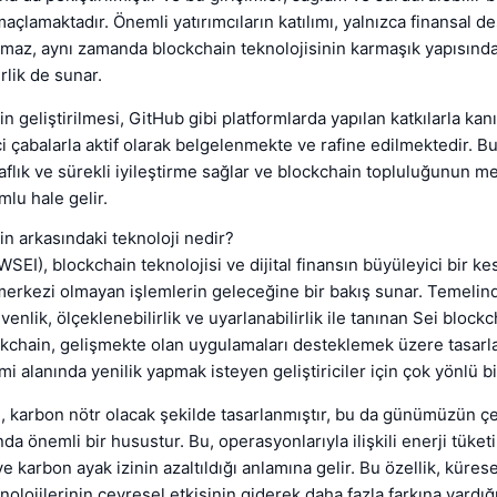
açlamaktadır. Önemli yatırımcıların katılımı, yalnızca finansal d
maz, aynı zamanda blockchain teknolojisinin karmaşık yapısında
rlik de sunar.
 geliştirilmesi, GitHub gibi platformlarda yapılan katkılarla kanı
kçi çabalarla aktif olarak belgelenmekte ve rafine edilmektedir. B
faflık ve sürekli iyileştirme sağlar ve blockchain topluluğunun m
mlu hale gelir.
n arkasındaki teknoloji nedir?
SEI), blockchain teknolojisi ve dijital finansın büyüleyici bir ke
merkezi olmayan işlemlerin geleceğine bir bakış sunar. Temeli
enlik, ölçeklenebilirlik ve uyarlanabilirlik ile tanınan Sei block
ockchain, gelişmekte olan uygulamaları desteklemek üzere tasarl
rimi alanında yenilik yapmak isteyen geliştiriciler için çok yönlü b
, karbon nötr olacak şekilde tasarlanmıştır, bu da günümüzün çe
da önemli bir husustur. Bu, operasyonlarıyla ilişkili enerji tüket
e karbon ayak izinin azaltıldığı anlamına gelir. Bu özellik, küre
nolojilerinin çevresel etkisinin giderek daha fazla farkına vardı