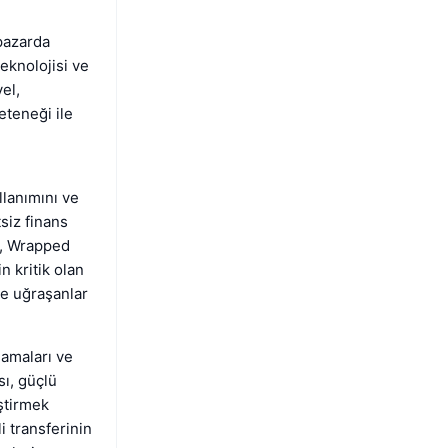
 pazarda
eknolojisi ve
el,
eteneği ile
llanımını ve
tsiz finans
k, Wrapped
n kritik olan
tle uğraşanlar
lamaları ve
sı, güçlü
ştirmek
li transferinin