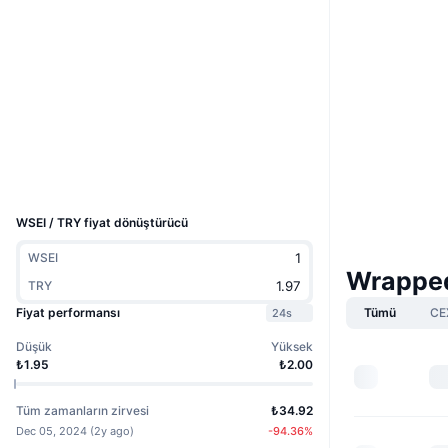
Web sitesi
Website
Whitepaper
Sosyal ağlar
0xe30f...95e8c7
Sözleşmeler
Gezginler
seitrace.com
UCID
31773
WSEI / TRY fiyat dönüştürücü
WSEI
Wrapped
TRY
Fiyat performansı
Tümü
CE
24s
Düşük
Yüksek
₺1.95
₺2.00
Tüm zamanların zirvesi
₺34.92
Dec 05, 2024
(
2y ago
)
-94.36
%