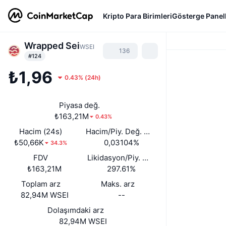
Kripto Para Birimleri
Gösterge Panell
Wrapped Sei
WSEI
136
#124
₺1,96
0.43%
(
24h
)
Piyasa değ.
₺163,21M
0.43%
Hacim (24s)
Hacim/Piy. Değ. (24s)
₺50,66K
0,03104%
34.3%
FDV
Likidasyon/Piy. Değ.
₺163,21M
297.61%
Toplam arz
Maks. arz
82,94M WSEI
--
Dolaşımdaki arz
82,94M WSEI