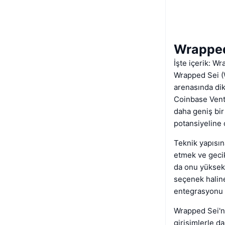
Wrapped
İşte içerik: W
Wrapped Sei (W
arenasında dik
Coinbase Ventu
daha geniş bir
potansiyeline 
Teknik yapısın
etmek ve gecik
da onu yüksek p
seçenek haline
entegrasyonu de
Wrapped Sei'nin
girişimlerle da