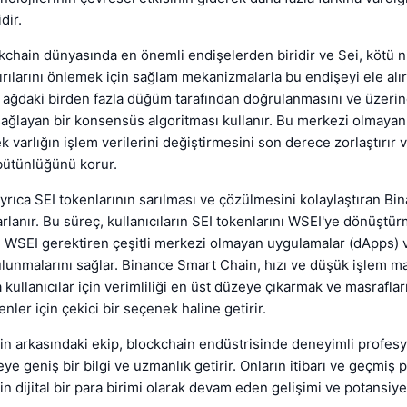
dir.
kchain dünyasında en önemli endişelerden biridir ve Sei, kötü ni
dırılarını önlemek için sağlam mekanizmalarla bu endişeyi ele alır
 ağdaki birden fazla düğüm tarafından doğrulanmasını ve üzeri
sağlayan bir konsensüs algoritması kullanır. Bu merkezi olmayan
ek varlığın işlem verilerini değiştirmesini son derece zorlaştırır
bütünlüğünü korur.
rıca SEI tokenlarının sarılması ve çözülmesini kolaylaştıran B
rlanır. Bu süreç, kullanıcıların SEI tokenlarını WSEI'ye dönüştü
e WSEI gerektiren çeşitli merkezi olmayan uygulamalar (dApps) 
lunmalarını sağlar. Binance Smart Chain, hızı ve düşük işlem mal
a kullanıcılar için verimliliği en üst düzeye çıkarmak ve masraflar
nler için çekici bir seçenek haline getirir.
in arkasındaki ekip, blockchain endüstrisinde deneyimli profes
ye geniş bir bilgi ve uzmanlık getirir. Onların itibarı ve geçmiş 
n dijital bir para birimi olarak devam eden gelişimi ve potansiy