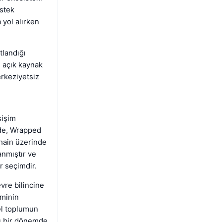
estek
 yol alırken
tlandığı
u açık kaynak
erkeziyetsiz
sişim
nde, Wrapped
chain üzerinde
anmıştır ve
ir seçimdir.
vre bilincine
iminin
sel toplumun
ğı bir dönemde