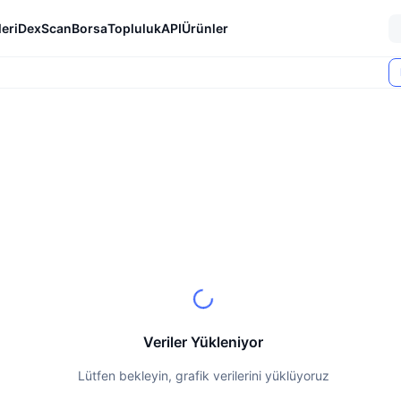
eri
DexScan
Borsa
Topluluk
API
Ürünler
Veriler Yükleniyor
Lütfen bekleyin, grafik verilerini yüklüyoruz