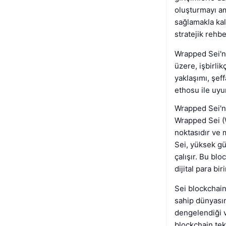
oluşturmayı am
sağlamakla kal
stratejik rehbe
Wrapped Sei'nin
üzere, işbirli
yaklaşımı, şef
ethosu ile uyu
Wrapped Sei'ni
Wrapped Sei (W
noktasıdır ve 
Sei, yüksek güv
çalışır. Bu bl
dijital para bi
Sei blockchain
sahip dünyasın
dengelendiği v
blockchain tek