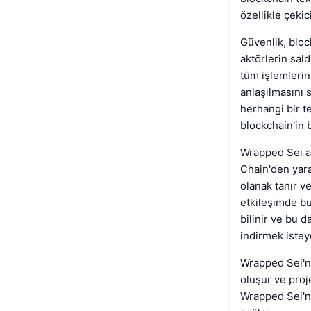
özellikle çekici
Güvenlik, bloc
aktörlerin sal
tüm işlemlerin
anlaşılmasını 
herhangi bir t
blockchain'in 
Wrapped Sei ay
Chain'den yara
olanak tanır v
etkileşimde bu
bilinir ve bu d
indirmek isteye
Wrapped Sei'n
oluşur ve proje
Wrapped Sei'ni