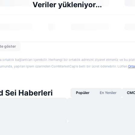
Veriler yükleniyor...
te göster
a ortaklık bağlantıları içerebilir. Herhangi bir ortaklık adresini ziyaret etmeniz ve bu pl
munda, yapılan işlem üzerinden CoinMarketCap'e belli bir ücret ödenebilir. Lütfen
Orta
 Sei Haberleri
Popüler
En Yeniler
CMC 