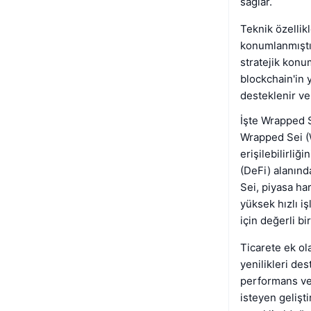
sağlar.
Teknik özellik
konumlanmıştır
stratejik konu
blockchain'in 
desteklenir ve 
İşte Wrapped S
Wrapped Sei (WS
erişilebilirliğ
(DeFi) alanınd
Sei, piyasa har
yüksek hızlı iş
için değerli bir
Ticarete ek ol
yenilikleri de
performans ve 
isteyen geliştir