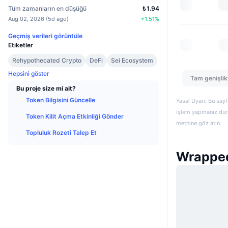
Tüm zamanların en düşüğü
₺1.94
Aug 02, 2026
(
5d ago
)
+
1.51
%
Geçmiş verileri görüntüle
Etiketler
Rehypothecated Crypto
DeFi
Sei Ecosystem
Hepsini göster
Tam genişlik
Bu proje size mi ait?
Token Bilgisini Güncelle
Yasal Uyarı: Bu sayf
işlem yapmanız duru
Token Kilit Açma Etkinliği Gönder
metnine göz atın.
Topluluk Rozeti Talep Et
Wrapped