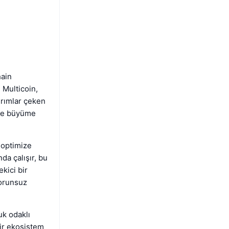
hain
 Multicoin,
ırımlar çeken
 ve büyüme
 optimize
da çalışır, bu
kici bir
sorunsuz
uk odaklı
bir ekosistem