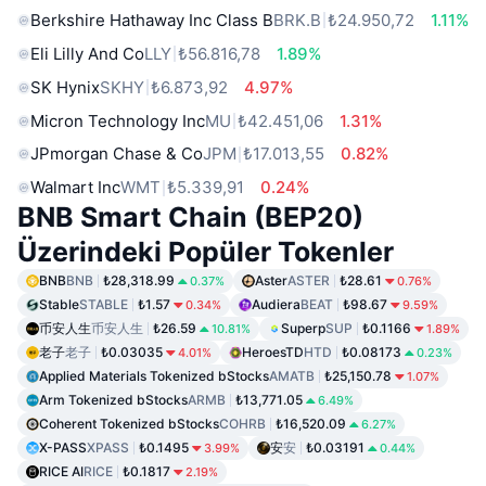
Berkshire Hathaway Inc Class B
BRK.B
₺24.950,72
1.11%
Eli Lilly And Co
LLY
₺56.816,78
1.89%
SK Hynix
SKHY
₺6.873,92
4.97%
Micron Technology Inc
MU
₺42.451,06
1.31%
JPmorgan Chase & Co
JPM
₺17.013,55
0.82%
Walmart Inc
WMT
₺5.339,91
0.24%
BNB Smart Chain (BEP20)
Üzerindeki Popüler Tokenler
BNB
BNB
₺28,318.99
Aster
ASTER
₺28.61
0.37%
0.76%
Stable
STABLE
₺1.57
Audiera
BEAT
₺98.67
0.34%
9.59%
币安人生
币安人生
₺26.59
Superp
SUP
₺0.1166
10.81%
1.89%
老子
老子
₺0.03035
HeroesTD
HTD
₺0.08173
4.01%
0.23%
Applied Materials Tokenized bStocks
AMATB
₺25,150.78
1.07%
Arm Tokenized bStocks
ARMB
₺13,771.05
6.49%
Coherent Tokenized bStocks
COHRB
₺16,520.09
6.27%
X-PASS
XPASS
₺0.1495
安
安
₺0.03191
3.99%
0.44%
RICE AI
RICE
₺0.1817
2.19%