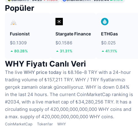
Popüler
Fusionist
Stargate Finance
ETHGas
$0.1309
$0.1586
$0.025
80.28%
31.31%
41.11%
WHY Fiyatı Canlı Veri
The live
WHY price today
is ₺8.16e-8 TRY with a 24-hour
trading volume of ₺157,211 TRY.
WHY / TRY fiyatlarımızı
gerçek zamanlı olarak güncelliyoruz.
WHY is down 0.84%
in the last 24 hours.
The current CoinMarketCap ranking is
#2034, with a live market cap of ₺34,280,256 TRY.
It has a
circulating supply of 420,000,000,000,000 WHY coins
and
a max. supply of 420,000,000,000,000 WHY coins.
CoinMarketCap
Token’lar
WHY