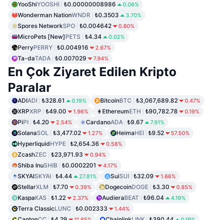
YooShi
YOOSHI
₺0.00000008986
0.06%
Wonderman Nation
WNDR
₺0.3503
3.70%
Spores Network
SPO
₺0.004642
0.80%
MicroPets [New]
PETS
₺4.34
0.02%
Perry
PERRY
₺0.004916
2.67%
Ta-da
TADA
₺0.007029
7.94%
En Çok Ziyaret Edilen Kripto
Paralar
ADI
ADI
₺328.61
Bitcoin
BTC
₺3,067,689.82
0.19%
0.47%
XRP
XRP
₺49.00
Ethereum
ETH
₺90,782.78
1.96%
0.19%
Pi
PI
₺4.20
Cardano
ADA
₺9.67
2.54%
7.91%
Solana
SOL
₺3,477.02
Heima
HEI
₺9.52
1.27%
57.50%
Hyperliquid
HYPE
₺2,654.36
0.58%
Zcash
ZEC
₺23,971.93
0.94%
Shiba Inu
SHIB
₺0.0002201
4.17%
SKYAI
SKYAI
₺4.44
Sui
SUI
₺32.09
27.81%
1.66%
Stellar
XLM
₺7.70
Dogecoin
DOGE
₺3.30
0.39%
0.85%
Kaspa
KAS
₺1.22
Audiera
BEAT
₺96.04
2.37%
4.19%
Terra Classic
LUNC
₺0.002333
1.44%
Canton
CC
₺4.29
Chainlink
LINK
₺390.44
11.65%
0.19%