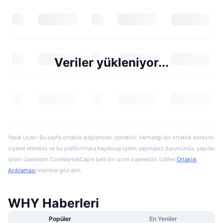
Veriler yükleniyor...
Yasal Uyarı: Bu sayfa ortaklık bağlantıları içerebilir. Herhangi bir ortaklık adresini
ziyaret etmeniz ve bu platformlara kaydolup işlem yapmanız durumunda, yapılan
işlem üzerinden CoinMarketCap'e belli bir ücret ödenebilir. Lütfen
Ortaklık
Açıklaması
metnine göz atın.
WHY Haberleri
Popüler
En Yeniler