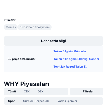
Gelecek Satışlar
Cüzdanlar
Fonlama Oranları
Öğren & Kazan
UCID
30867
Etiketler
Takvimler
Memes
BNB Chain Ecosystem
Boost
ICO Takvimi
Daha fazla bilgi
Etkinlik Takvimi
Token Bilgisini Güncelle
Token Kilit Açma Etkinliği Gönder
Bu proje size mi ait?
Topluluk Rozeti Talep Et
WHY Piyasaları
Tümü
CEX
DEX
Filtreler
Spot
Sürekli (Perpetual)
Vadeli İşlemler