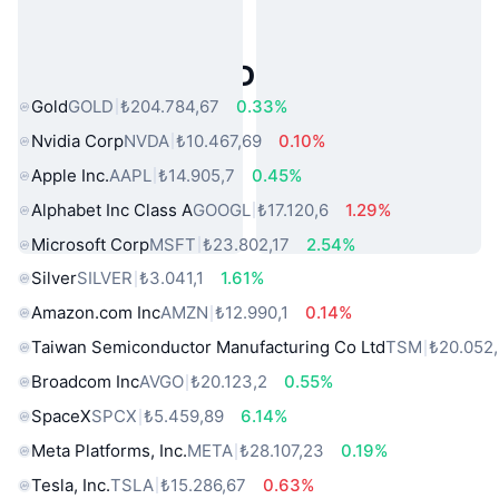
Popüler Gerçek Dünya Varlıkları
Gold
GOLD
₺204.784,67
0.33%
Nvidia Corp
NVDA
₺10.467,69
0.10%
Apple Inc.
AAPL
₺14.905,7
0.45%
Alphabet Inc Class A
GOOGL
₺17.120,6
1.29%
Microsoft Corp
MSFT
₺23.802,17
2.54%
Silver
SILVER
₺3.041,1
1.61%
Amazon.com Inc
AMZN
₺12.990,1
0.14%
Taiwan Semiconductor Manufacturing Co Ltd
TSM
₺20.052
Broadcom Inc
AVGO
₺20.123,2
0.55%
SpaceX
SPCX
₺5.459,89
6.14%
Meta Platforms, Inc.
META
₺28.107,23
0.19%
Tesla, Inc.
TSLA
₺15.286,67
0.63%