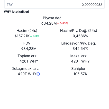
Popüler
Kripto ETF'leri
TRY
Öğren
CMC Model Bağlam Protokolü
WHY istatistikleri
Yeni
Bitcoin ETF'leri
Piyasa değ.
x402
Haber
₺34,28M
0.83%
Kripto
Ethereum ETF'leri
Hacim (24s)
Hacim/Piy. Değ. (24s)
Akademi
₺157,21K
0,4586%
3.3%
Siyaset
Teknik analiz
FDV
Likidasyon/Piy. Değ.
Araştırma
₺34,28M
342.54%
Spor
RSI
Videolar
Toplam arz
Maks. arz
420T WHY
420T WHY
Finans
MACD
Sözlük
Dolaşımdaki arz
Sahipler
420T WHY
105,57K
Teknoloji
Türevler
Kampanyalar
Web sitesi
Website
Sosyal ağlar
NFT
Genel Bakış
Airdrop
Sözleşmeler
0x9ec0...c5dc27
3.1
Genel NFT İstatistikleri
Derecelendirme (CertiK)
Tasfiyeler
Elmas Ödülleri
Gezginler
bscscan.com