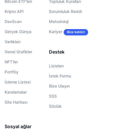
Bitcoin ETF'leri
Topluluk Kuralları
Kripto API
Sorumluluk Reddi
DexScan
Metodoloji
Gerçek Dünya
Kariyer
Bize katılın!
Varlıkları
Destek
Genel Grafikler
NFT'ler
Listelen
Portföy
İstek Formu
İzleme Listesi
Bize Ulaşın
Karalamalar
SSS
Site Haritası
Sözlük
Sosyal ağlar