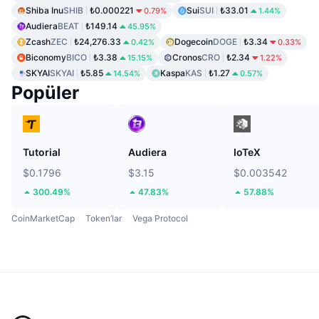
Shiba Inu
SHIB
₺0.000221
Sui
SUI
₺33.01
0.79%
1.44%
Audiera
BEAT
₺149.14
45.95%
Zcash
ZEC
₺24,276.33
Dogecoin
DOGE
₺3.34
0.42%
0.33%
Biconomy
BICO
₺3.38
Cronos
CRO
₺2.34
15.15%
1.22%
SKYAI
SKYAI
₺5.85
Kaspa
KAS
₺1.27
14.54%
0.57%
Popüler
Tutorial
Audiera
IoTeX
$0.1796
$3.15
$0.003542
300.49%
47.83%
57.88%
CoinMarketCap
Token’lar
Vega Protocol