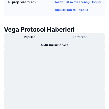
Token Kilit Açma Etkinliği Gönder
Bu proje size mi ait?
Popüler
Kripto ETF'leri
Öğren
CMC Model Bağlam Protokolü
Topluluk Rozeti Talep Et
Yeni
Bitcoin ETF'leri
x402
Haber
Kripto
Ethereum ETF'leri
Vega Protocol Haberleri
Akademi
Popüler
En Yeniler
Siyaset
Teknik analiz
Araştırma
CMC Günlük Analiz
Spor
RSI
Videolar
Finans
MACD
Sözlük
Teknoloji
Türevler
Kampanyalar
NFT
Genel Bakış
Airdrop
Genel NFT İstatistikleri
Tasfiyeler
Elmas Ödülleri