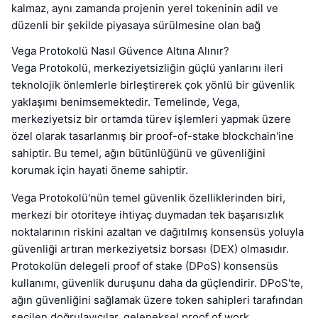
kalmaz, aynı zamanda projenin yerel tokeninin adil ve
düzenli bir şekilde piyasaya sürülmesine olan bağ
Vega Protokolü Nasıl Güvence Altına Alınır?
Vega Protokolü, merkeziyetsizliğin güçlü yanlarını ileri
teknolojik önlemlerle birleştirerek çok yönlü bir güvenlik
yaklaşımı benimsemektedir. Temelinde, Vega,
merkeziyetsiz bir ortamda türev işlemleri yapmak üzere
özel olarak tasarlanmış bir proof-of-stake blockchain'ine
sahiptir. Bu temel, ağın bütünlüğünü ve güvenliğini
korumak için hayati öneme sahiptir.
Vega Protokolü'nün temel güvenlik özelliklerinden biri,
merkezi bir otoriteye ihtiyaç duymadan tek başarısızlık
noktalarının riskini azaltan ve dağıtılmış konsensüs yoluyla
güvenliği artıran merkeziyetsiz borsası (DEX) olmasıdır.
Protokolün delegeli proof of stake (DPoS) konsensüs
kullanımı, güvenlik duruşunu daha da güçlendirir. DPoS'te,
ağın güvenliğini sağlamak üzere token sahipleri tarafından
seçilen doğrulayıcılar, geleneksel proof of work