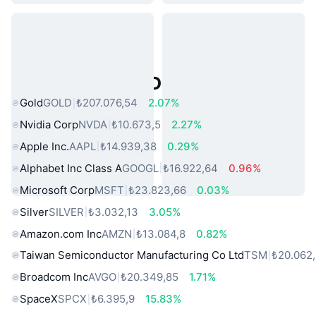
Popüler Gerçek Dünya Varlıkları
Gold
GOLD
₺207.076,54
2.07%
Nvidia Corp
NVDA
₺10.673,5
2.27%
Apple Inc.
AAPL
₺14.939,38
0.29%
Alphabet Inc Class A
GOOGL
₺16.922,64
0.96%
Microsoft Corp
MSFT
₺23.823,66
0.03%
Silver
SILVER
₺3.032,13
3.05%
Amazon.com Inc
AMZN
₺13.084,8
0.82%
Taiwan Semiconductor Manufacturing Co Ltd
TSM
₺20.062
Broadcom Inc
AVGO
₺20.349,85
1.71%
SpaceX
SPCX
₺6.395,9
15.83%