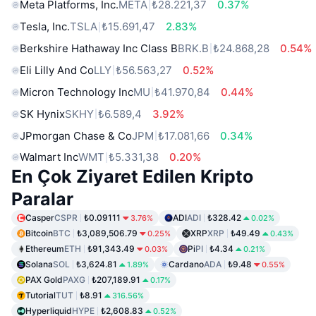
Meta Platforms, Inc.
META
₺28.221,37
0.37%
Tesla, Inc.
TSLA
₺15.691,47
2.83%
Berkshire Hathaway Inc Class B
BRK.B
₺24.868,28
0.54%
Eli Lilly And Co
LLY
₺56.563,27
0.52%
Micron Technology Inc
MU
₺41.970,84
0.44%
SK Hynix
SKHY
₺6.589,4
3.92%
JPmorgan Chase & Co
JPM
₺17.081,66
0.34%
Walmart Inc
WMT
₺5.331,38
0.20%
En Çok Ziyaret Edilen Kripto
Paralar
Casper
CSPR
₺0.09111
ADI
ADI
₺328.42
3.76%
0.02%
Bitcoin
BTC
₺3,089,506.79
XRP
XRP
₺49.49
0.25%
0.43%
Ethereum
ETH
₺91,343.49
Pi
PI
₺4.34
0.03%
0.21%
Solana
SOL
₺3,624.81
Cardano
ADA
₺9.48
1.89%
0.55%
PAX Gold
PAXG
₺207,189.91
0.17%
Tutorial
TUT
₺8.91
316.56%
Hyperliquid
HYPE
₺2,608.83
0.52%