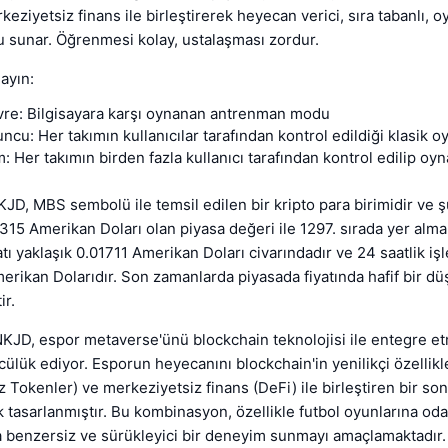
keziyetsiz finans ile birleştirerek heyecan verici, sıra tabanlı, 
 sunar. Öğrenmesi kolay, ustalaşması zordur.
ayın:
re: Bilgisayara karşı oynanan antrenman modu
cu: Her takımın kullanıcılar tarafından kontrol edildiği klasik o
: Her takımın birden fazla kullanıcı tarafından kontrol edilip oy
NKJD, MBS sembolü ile temsil edilen bir kripto para birimidir ve 
,315 Amerikan Doları olan piyasa değeri ile 1297. sırada yer alma
tı yaklaşık 0.01711 Amerikan Doları civarındadır ve 24 saatlik i
rikan Dolarıdır. Son zamanlarda piyasada fiyatında hafif bir dü
ir.
KJD, espor metaverse'ünü blockchain teknolojisi ile entegre e
lük ediyor. Esporun heyecanını blockchain'in yenilikçi özellikle
z Tokenler) ve merkeziyetsiz finans (DeFi) ile birleştiren bir son
k tasarlanmıştır. Bu kombinasyon, özellikle futbol oyunlarına od
a benzersiz ve sürükleyici bir deneyim sunmayı amaçlamaktadır.