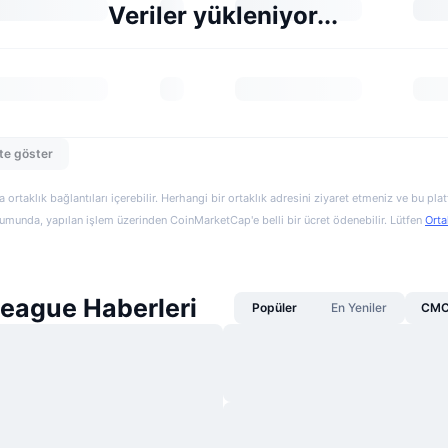
Veriler yükleniyor...
te göster
a ortaklık bağlantıları içerebilir. Herhangi bir ortaklık adresini ziyaret etmeniz ve bu pl
munda, yapılan işlem üzerinden CoinMarketCap'e belli bir ücret ödenebilir. Lütfen
Orta
League Haberleri
Popüler
En Yeniler
CMC 