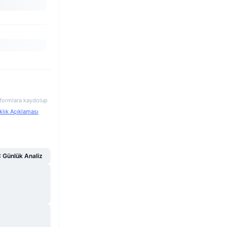
atformlara kaydolup
klık Açıklaması
Günlük Analiz