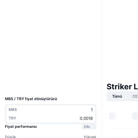
Web sitesi
Website
Whitepaper
Sosyal ağlar
Fm9rHU...Fz3K8A
Sözleşmeler
2.8
Derecelendirme (CertiK)
solscan.io
Gezginler
Cüzdanlar
Striker 
UCID
13011
Tümü
CE
MBS / TRY fiyat dönüştürücü
MBS
TRY
Fiyat performansı
24s
Düşük
Yüksek