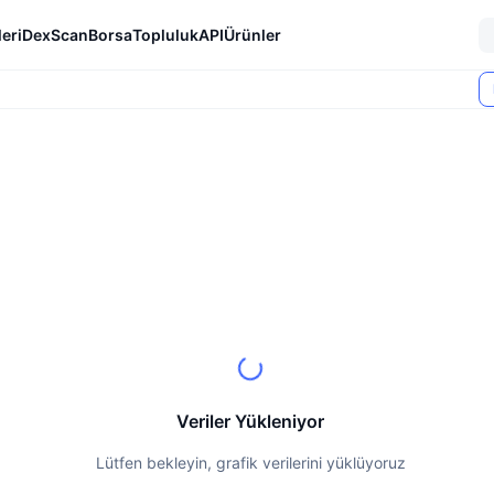
eri
DexScan
Borsa
Topluluk
API
Ürünler
Veriler Yükleniyor
Lütfen bekleyin, grafik verilerini yüklüyoruz