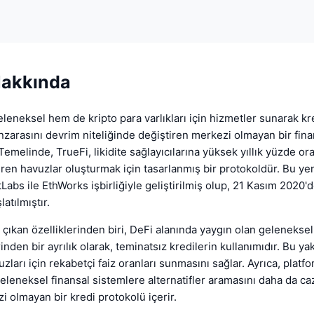
Hakkında
leneksel hem de kripto para varlıkları için hizmetler sunarak kr
arasını devrim niteliğinde değiştiren merkezi olmayan bir fina
Temelinde, TrueFi, likidite sağlayıcılarına yüksek yıllık yüzde or
iren havuzlar oluşturmak için tasarlanmış bir protokoldür. Bu yen
tLabs ile EthWorks işbirliğiyle geliştirilmiş olup, 21 Kasım 2020
atılmıştır.
 çıkan özelliklerinden biri, DeFi alanında yaygın olan geleneksel
nden bir ayrılık olarak, teminatsız kredilerin kullanımıdır. Bu ya
zları için rekabetçi faiz oranları sunmasını sağlar. Ayrıca, platfo
 geleneksel finansal sistemlere alternatifler aramasını daha da ca
i olmayan bir kredi protokolü içerir.