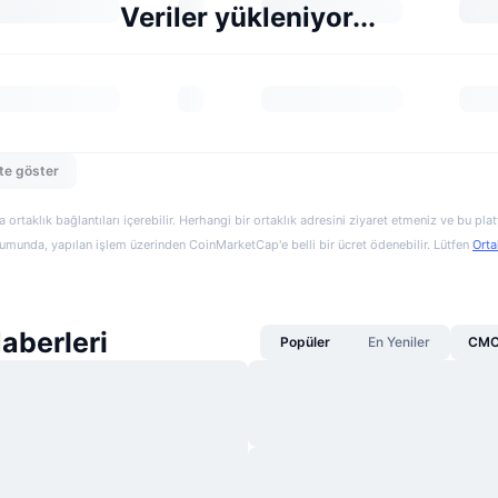
Veriler yükleniyor...
te göster
a ortaklık bağlantıları içerebilir. Herhangi bir ortaklık adresini ziyaret etmeniz ve bu pl
munda, yapılan işlem üzerinden CoinMarketCap'e belli bir ücret ödenebilir. Lütfen
Orta
aberleri
Popüler
En Yeniler
CMC 