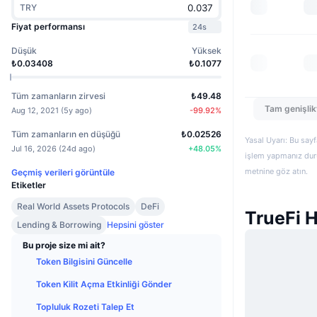
TRY
Fiyat performansı
24s
Düşük
Yüksek
₺0.03408
₺0.1077
Tüm zamanların zirvesi
₺49.48
Tam genişlik
Aug 12, 2021
(
5y ago
)
-99.92
%
Tüm zamanların en düşüğü
₺0.02526
Yasal Uyarı: Bu sayf
Jul 16, 2026
(
24d ago
)
+
48.05
%
işlem yapmanız duru
metnine göz atın.
Geçmiş verileri görüntüle
Etiketler
Real World Assets Protocols
DeFi
TrueFi H
Lending & Borrowing
Hepsini göster
Bu proje size mi ait?
Token Bilgisini Güncelle
Token Kilit Açma Etkinliği Gönder
Topluluk Rozeti Talep Et