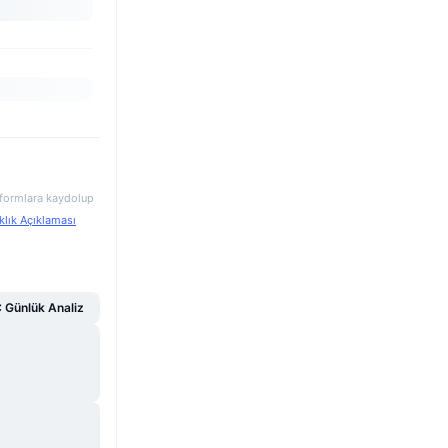
atformlara kaydolup
klık Açıklaması
Günlük Analiz