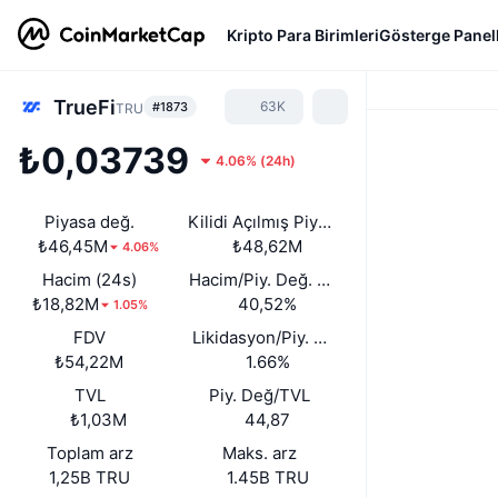
Kripto Para Birimleri
Gösterge Panell
TrueFi
63K
#1873
TRU
₺0,03739
4.06%
(
24h
)
Piyasa değ.
Kilidi Açılmış Piyasa Değeri
₺46,45M
₺48,62M
4.06%
Hacim (24s)
Hacim/Piy. Değ. (24s)
₺18,82M
40,52%
1.05%
FDV
Likidasyon/Piy. Değ.
₺54,22M
1.66%
TVL
Piy. Değ/TVL
₺1,03M
44,87
Toplam arz
Maks. arz
1,25B TRU
1.45B TRU