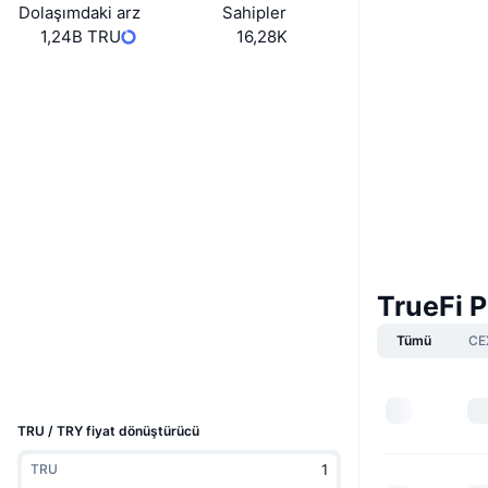
Dolaşımdaki arz
Sahipler
1,24B TRU
16,28K
Boost
Website
Web sitesi
Sosyal ağlar
0x4c19...543784
Sözleşmeler
3.4
Derecelendirme (CertiK)
TrueFi P
etherscan.io
Gezginler
Tümü
CE
Cüzdanlar
UCID
7725
TRU / TRY fiyat dönüştürücü
TRU