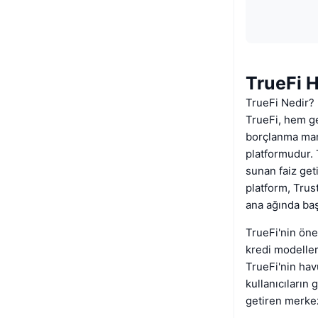
TrueFi 
TrueFi Nedir?
TrueFi, hem ge
borçlanma manz
platformudur. 
sunan faiz get
platform, Trus
ana ağında başl
TrueFi'nin öne
kredi modelleri
TrueFi'nin havu
kullanıcıların
getiren merkez