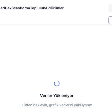
eri
DexScan
Borsa
Topluluk
API
Ürünler
Veriler Yükleniyor
Lütfen bekleyin, grafik verilerini yüklüyoruz