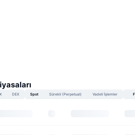
iyasaları
X
DEX
Spot
Sürekli (Perpetual)
Vadeli İşlemler
F