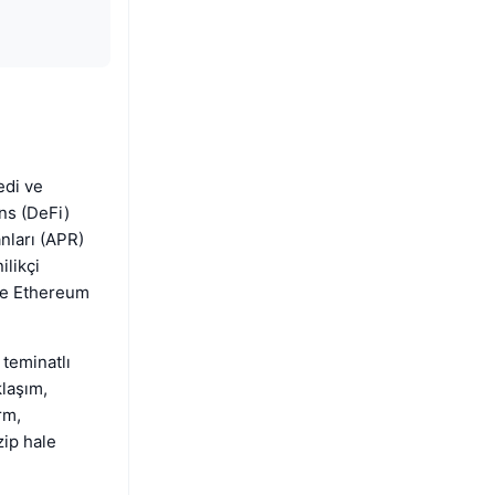
edi ve
ns (DeFi)
anları (APR)
ilikçi
'de Ethereum
 teminatlı
klaşım,
rm,
zip hale