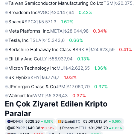
Taiwan Semiconductor Manufacturing Co Ltd
TSM
₺20.075
Broadcom Inc
AVGO
₺20.147,64
0.42%
SpaceX
SPCX
₺5.571,3
1.62%
Meta Platforms, Inc.
META
₺28.044,98
0.34%
Tesla, Inc.
TSLA
₺15.343,6
0.66%
Berkshire Hathaway Inc Class B
BRK.B
₺24.923,59
0.41%
Eli Lilly And Co
LLY
₺56.937,94
0.13%
Micron Technology Inc
MU
₺42.622,65
1.36%
SK Hynix
SKHY
₺6.776,7
1.03%
JPmorgan Chase & Co
JPM
₺17.060,79
0.37%
Walmart Inc
WMT
₺5.326,43
0.37%
En Çok Ziyaret Edilen Kripto
Paralar
ADI
ADI
₺328.26
Bitcoin
BTC
₺3,091,613.91
0.19%
0.59%
XRP
XRP
₺49.38
Ethereum
ETH
₺91,286.79
0.51%
0.83%