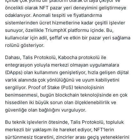
içinde çok yönlü bir platform olarak ortaya çıkıyor ve
öncelikli olarak NFT pazar yeri deneyimini geliştirmeye
odaklanıyor. Anomali tespiti ve fiyatlandırma
sistemlerinden ücret hizmetlerine kadar çeşitli işlevler
sunuyor, özellikle TriumphX platformu içinde. Bu,
kullanıcılar için adil, şeffaf ve etkin bir pazar yeri sağlama
rolünü gösteriyor.
Dahası, Talis Protokolü, Kabocha protokolü ile
entegrasyon yoluyla merkezi olmayan uygulamalara
(DApps) olan kullanımını genişletiyor, hızla gelişen dijital
varlık alanında çok yönlülüğünü ve uyum kabiliyetini
sergiliyor. Proof of Stake (PoS) teknolojisinin
benimsenmesi, bugün blockchain teknolojisinde en çok
hissedilen iki büyük sorun olan ölçeklenebilirlik ve
güvenliğe olan bağlılığını vurguluyor.
Bu teknik işlevlerin ötesinde, Talis Protokolü, topluluk
merkezli bir yaklaşım ile hareket ediyor, NFT'lerin
sürtünmesiz ticaretini, zincirler arası geçiş yeteneklerini