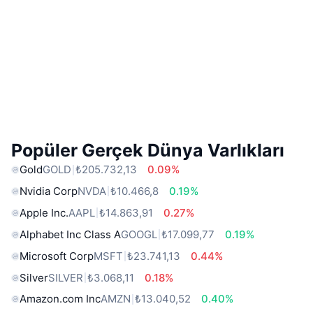
Popüler Gerçek Dünya Varlıkları
Gold
GOLD
₺205.732,13
0.09%
Nvidia Corp
NVDA
₺10.466,8
0.19%
Apple Inc.
AAPL
₺14.863,91
0.27%
Alphabet Inc Class A
GOOGL
₺17.099,77
0.19%
Microsoft Corp
MSFT
₺23.741,13
0.44%
Silver
SILVER
₺3.068,11
0.18%
Amazon.com Inc
AMZN
₺13.040,52
0.40%