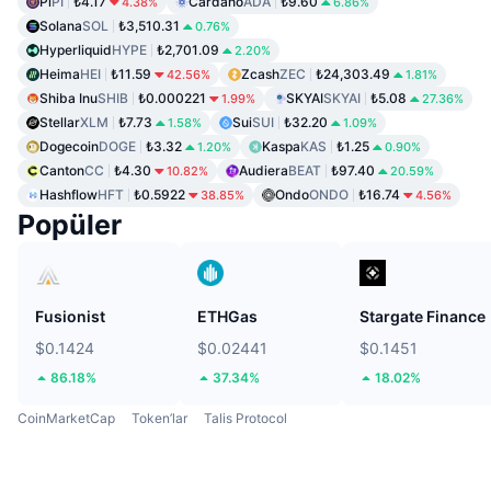
Pi
PI
₺4.17
Cardano
ADA
₺9.60
4.38%
6.86%
Solana
SOL
₺3,510.31
0.76%
Hyperliquid
HYPE
₺2,701.09
2.20%
Heima
HEI
₺11.59
Zcash
ZEC
₺24,303.49
42.56%
1.81%
Shiba Inu
SHIB
₺0.000221
SKYAI
SKYAI
₺5.08
1.99%
27.36%
Stellar
XLM
₺7.73
Sui
SUI
₺32.20
1.58%
1.09%
Dogecoin
DOGE
₺3.32
Kaspa
KAS
₺1.25
1.20%
0.90%
Canton
CC
₺4.30
Audiera
BEAT
₺97.40
10.82%
20.59%
Hashflow
HFT
₺0.5922
Ondo
ONDO
₺16.74
38.85%
4.56%
Popüler
Fusionist
ETHGas
Stargate Finance
$0.1424
$0.02441
$0.1451
86.18%
37.34%
18.02%
CoinMarketCap
Token’lar
Talis Protocol