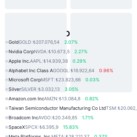
Popüler Gerçek Dünya Varlıkları
Gold
GOLD
₺207.076,54
2.07%
Nvidia Corp
NVDA
₺10.673,5
2.27%
Apple Inc.
AAPL
₺14.939,38
0.29%
Alphabet Inc Class A
GOOGL
₺16.922,64
0.96%
Microsoft Corp
MSFT
₺23.823,66
0.03%
Silver
SILVER
₺3.032,13
3.05%
Amazon.com Inc
AMZN
₺13.084,8
0.82%
Taiwan Semiconductor Manufacturing Co Ltd
TSM
₺20.062
Broadcom Inc
AVGO
₺20.349,85
1.71%
SpaceX
SPCX
₺6.395,9
15.83%
Meta Platforms, Inc.
META
₺28.221,37
0.37%