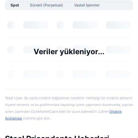
Spot
Sürekli (Perpetual)
Vadeli İşlemler
Veriler yükleniyor...
Yasal Uyarı: Bu sayfa ortaklık bağlantıları içerebilir. Herhangi bir ortaklık adresini
ziyaret etmeniz ve bu platformlara kaydolup işlem yapmanız durumunda, yapılan
işlem üzerinden CoinMarketCap'e belli bir ücret ödenebilir. Lütfen
Ortaklık
Açıklaması
metnine göz atın.