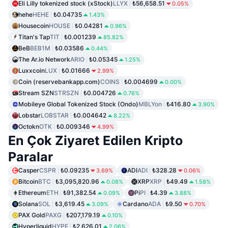
Eli Lilly tokenized stock (xStock)
LLYX
₺56,658.51
0.05%
hehe
HEHE
₺0.04735
1.43%
Housecoin
HOUSE
₺0.04281
0.96%
Titan's Tap
TIT
₺0.001239
85.82%
BeB
BEB1M
₺0.03586
0.44%
The Ar.io Network
ARIO
₺0.05345
1.25%
Luxxcoin
LUX
₺0.01666
2.99%
Coin (reservebankapp.com)
COINS
₺0.004699
0.00%
Stream SZN
STRSZN
₺0.004726
0.76%
Mobileye Global Tokenized Stock (Ondo)
MBLYon
₺416.80
3.90%
Lobstar
LOBSTAR
₺0.004642
8.22%
Octokn
OTK
₺0.009346
4.99%
En Çok Ziyaret Edilen Kripto
Paralar
Casper
CSPR
₺0.09235
ADI
ADI
₺328.28
3.69%
0.06%
Bitcoin
BTC
₺3,095,820.96
XRP
XRP
₺49.49
0.08%
1.58%
Ethereum
ETH
₺91,382.54
Pi
PI
₺4.39
0.09%
3.88%
Solana
SOL
₺3,619.45
Cardano
ADA
₺9.50
3.09%
0.70%
PAX Gold
PAXG
₺207,179.19
0.10%
Hyperliquid
HYPE
₺2,626.01
2.06%