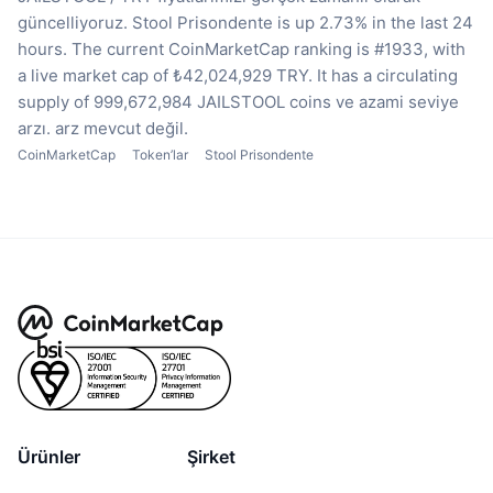
güncelliyoruz.
Stool Prisondente is up 2.73% in the last 24
hours.
The current CoinMarketCap ranking is #1933, with
a live market cap of ₺42,024,929 TRY.
It has a circulating
supply of 999,672,984 JAILSTOOL coins
ve azami seviye
arzı. arz mevcut değil.
CoinMarketCap
Token’lar
Stool Prisondente
Ürünler
Şirket