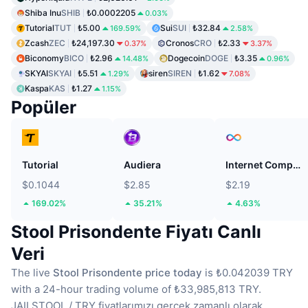
Shiba Inu
SHIB
₺0.0002205
0.03%
Tutorial
TUT
₺5.00
Sui
SUI
₺32.84
169.59%
2.58%
Zcash
ZEC
₺24,197.30
Cronos
CRO
₺2.33
0.37%
3.37%
Biconomy
BICO
₺2.96
Dogecoin
DOGE
₺3.35
14.48%
0.96%
SKYAI
SKYAI
₺5.51
siren
SIREN
₺1.62
1.29%
7.08%
Kaspa
KAS
₺1.27
1.15%
Popüler
Tutorial
Audiera
Internet Computer
$0.1044
$2.85
$2.19
169.02%
35.21%
4.63%
Stool Prisondente Fiyatı Canlı
Veri
The live
Stool Prisondente price today
is ₺0.042039 TRY
with a 24-hour trading volume of ₺33,985,813 TRY.
JAILSTOOL / TRY fiyatlarımızı gerçek zamanlı olarak