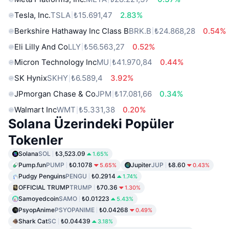
Tesla, Inc.
TSLA
₺15.691,47
2.83%
Berkshire Hathaway Inc Class B
BRK.B
₺24.868,28
0.54%
Eli Lilly And Co
LLY
₺56.563,27
0.52%
Micron Technology Inc
MU
₺41.970,84
0.44%
SK Hynix
SKHY
₺6.589,4
3.92%
JPmorgan Chase & Co
JPM
₺17.081,66
0.34%
Walmart Inc
WMT
₺5.331,38
0.20%
Solana Üzerindeki Popüler
Tokenler
Solana
SOL
₺3,523.09
1.65%
Pump.fun
PUMP
₺0.1078
Jupiter
JUP
₺8.60
5.65%
0.43%
Pudgy Penguins
PENGU
₺0.2914
1.74%
OFFICIAL TRUMP
TRUMP
₺70.36
1.30%
Samoyedcoin
SAMO
₺0.01223
5.43%
PsyopAnime
PSYOPANIME
₺0.04268
0.49%
Shark Cat
SC
₺0.04439
3.18%