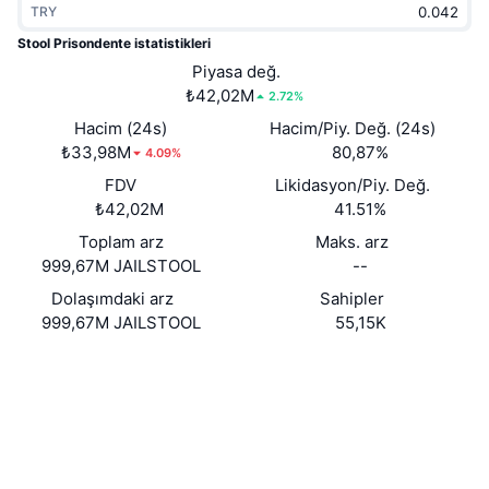
TRY
Popüler
Kripto ETF'leri
Öğren
CMC Model Bağlam Protokolü
Stool Prisondente istatistikleri
Yeni
Piyasa değ.
Bitcoin ETF'leri
x402
Haber
₺42,02M
2.72%
Kripto
Ethereum ETF'leri
Hacim (24s)
Hacim/Piy. Değ. (24s)
Akademi
₺33,98M
80,87%
4.09%
Siyaset
FDV
Likidasyon/Piy. Değ.
Teknik analiz
Araştırma
₺42,02M
41.51%
Spor
Toplam arz
Maks. arz
RSI
Videolar
999,67M JAILSTOOL
--
Finans
MACD
Dolaşımdaki arz
Sahipler
Sözlük
999,67M JAILSTOOL
55,15K
Teknoloji
Website
Türevler
Kampanyalar
Web sitesi
NFT
Genel Bakış
Airdrop
Sosyal ağlar
Sözleşmeler
Axrieh...g6pump
Genel NFT İstatistikleri
3.4
Tasfiyeler
Elmas Ödülleri
Derecelendirme (CertiK)