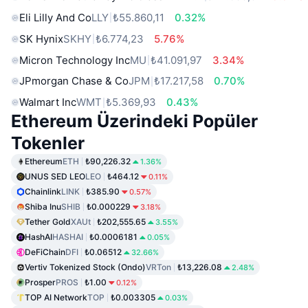
Eli Lilly And Co
LLY
₺55.860,11
0.32%
SK Hynix
SKHY
₺6.774,23
5.76%
Micron Technology Inc
MU
₺41.091,97
3.34%
JPmorgan Chase & Co
JPM
₺17.217,58
0.70%
Walmart Inc
WMT
₺5.369,93
0.43%
Ethereum Üzerindeki Popüler
Tokenler
Ethereum
ETH
₺90,226.32
1.36%
UNUS SED LEO
LEO
₺464.12
0.11%
Chainlink
LINK
₺385.90
0.57%
Shiba Inu
SHIB
₺0.000229
3.18%
Tether Gold
XAUt
₺202,555.65
3.55%
HashAI
HASHAI
₺0.0006181
0.05%
DeFiChain
DFI
₺0.06512
32.66%
Vertiv Tokenized Stock (Ondo)
VRTon
₺13,226.08
2.48%
Prosper
PROS
₺1.00
0.12%
TOP AI Network
TOP
₺0.003305
0.03%