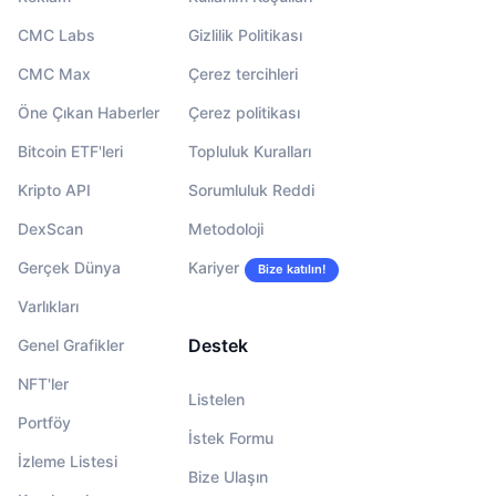
CMC Labs
Gizlilik Politikası
CMC Max
Çerez tercihleri
Öne Çıkan Haberler
Çerez politikası
Bitcoin ETF'leri
Topluluk Kuralları
Kripto API
Sorumluluk Reddi
DexScan
Metodoloji
Gerçek Dünya
Kariyer
Bize katılın!
Varlıkları
Destek
Genel Grafikler
NFT'ler
Listelen
Portföy
İstek Formu
İzleme Listesi
Bize Ulaşın