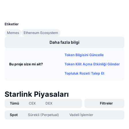
Gelecek Satışlar
Cüzdanlar
Fonlama Oranları
Öğren & Kazan
UCID
10821
Etiketler
Takvimler
Memes
Ethereum Ecosystem
ICO Takvimi
Daha fazla bilgi
Etkinlik Takvimi
Token Bilgisini Güncelle
Token Kilit Açma Etkinliği Gönder
Bu proje size mi ait?
Topluluk Rozeti Talep Et
Starlink Piyasaları
Tümü
CEX
DEX
Filtreler
Spot
Sürekli (Perpetual)
Vadeli İşlemler