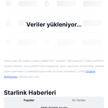
Veriler yükleniyor...
Yasal Uyarı: Bu sayfa ortaklık bağlantıları içerebilir. Herhangi bir ortaklık adresini
ziyaret etmeniz ve bu platformlara kaydolup işlem yapmanız durumunda, yapılan
işlem üzerinden CoinMarketCap'e belli bir ücret ödenebilir. Lütfen
Ortaklık
Açıklaması
metnine göz atın.
Starlink Haberleri
Popüler
En Yeniler
CMC Günlük Analiz