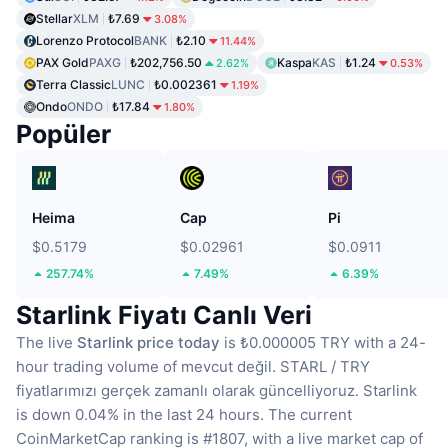
Stellar
XLM
₺7.69
3.08%
Lorenzo Protocol
BANK
₺2.10
11.44%
PAX Gold
PAXG
₺202,756.50
Kaspa
KAS
₺1.24
2.62%
0.53%
Terra Classic
LUNC
₺0.002361
1.19%
Ondo
ONDO
₺17.84
1.80%
Popüler
Heima
Cap
Pi
$0.5179
$0.02961
$0.0911
257.74%
7.49%
6.39%
Starlink Fiyatı Canlı Veri
The live
Starlink price today
is ₺0.000005 TRY with a 24-
hour trading volume of mevcut değil.
STARL / TRY
fiyatlarımızı gerçek zamanlı olarak güncelliyoruz.
Starlink
is down 0.04% in the last 24 hours.
The current
CoinMarketCap ranking is #1807, with a live market cap of