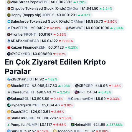
Wall Street Pepe
WEPE
₺0.0002393
1.20%
Chipotle Tokenized Stock (Ondo)
CMGon
₺1,641.50
2.24%
Hoppy (hoppy.vip)
HOPPY
₺0.0001231
4.37%
Salesforce Tokenized Stock (Ondo)
CRMon
₺8,835.70
2.50%
TrueFi
TRU
₺0.0402
Wat
WAT
₺0.00001096
62.19%
2.04%
Frontier
FRONT
₺0.6167
0.83%
ADAPad
ADAPAD
₺0.04122
12.88%
Kaizen Finance
KZEN
₺0.01123
0.25%
XYRO
XYRO
₺0.008899
2.87%
En Çok Ziyaret Edilen Kripto
Paralar
ZIGChain
ZIG
₺1.92
1.62%
Bitcoin
BTC
₺3,085,447.83
XRP
XRP
₺49.96
1.03%
1.48%
Ethereum
ETH
₺90,943.71
Pi
PI
₺4.34
2.24%
6.43%
Solana
SOL
₺3,508.89
Cardano
ADA
₺8.99
0.41%
2.33%
Hyperliquid
HYPE
₺2,664.46
3.10%
Zcash
ZEC
₺24,040.61
2.66%
Shiba Inu
SHIB
₺0.0002287
1.50%
Pump.fun
PUMP
₺0.1117
Heima
HEI
₺24.65
6.68%
257.88%
Sui
SUI
₺32.57
Dogecoin
DOGE
₺3.32
1.12%
0.06%