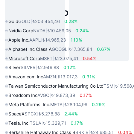
Popüler Gerçek Dünya Varlıkları
Gold
GOLD
₺203.454,46
0.28%
Nvidia Corp
NVDA
₺10.459,05
0.24%
Apple Inc.
AAPL
₺14.965,23
1.10%
Alphabet Inc Class A
GOOGL
₺17.365,84
0.67%
Microsoft Corp
MSFT
₺23.075,41
0.54%
Silver
SILVER
₺2.949,88
0.12%
Amazon.com Inc
AMZN
₺13.017,3
0.31%
Taiwan Semiconductor Manufacturing Co Ltd
TSM
₺19.568,
Broadcom Inc
AVGO
₺19.873,39
0.17%
Meta Platforms, Inc.
META
₺28.104,99
0.29%
SpaceX
SPCX
₺5.278,88
2.44%
Tesla, Inc.
TSLA
₺15.329,71
0.17%
Berkshire Hathaway Inc Class B
BRK.B
₺24.685,51
0.04%