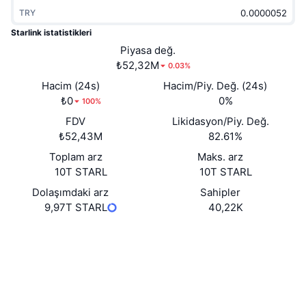
Popüler
Kripto ETF'leri
TRY
Öğren
CMC Model Bağlam Protokolü
Starlink istatistikleri
Yeni
Bitcoin ETF'leri
Piyasa değ.
x402
Haber
₺52,32M
0.03%
Kripto
Ethereum ETF'leri
Hacim (24s)
Hacim/Piy. Değ. (24s)
Akademi
₺0
0%
100%
Siyaset
Teknik analiz
FDV
Likidasyon/Piy. Değ.
Araştırma
₺52,43M
82.61%
Spor
RSI
Videolar
Toplam arz
Maks. arz
10T STARL
10T STARL
Finans
MACD
Sözlük
Dolaşımdaki arz
Sahipler
9,97T STARL
40,22K
Teknoloji
Türevler
Kampanyalar
Web sitesi
Website
Whitepaper
Sosyal ağlar
NFT
Genel Bakış
Airdrop
Sözleşmeler
0x8e6c...aa6b24
2.3
Genel NFT İstatistikleri
Derecelendirme (CertiK)
Tasfiyeler
Elmas Ödülleri
Gezginler
etherscan.io