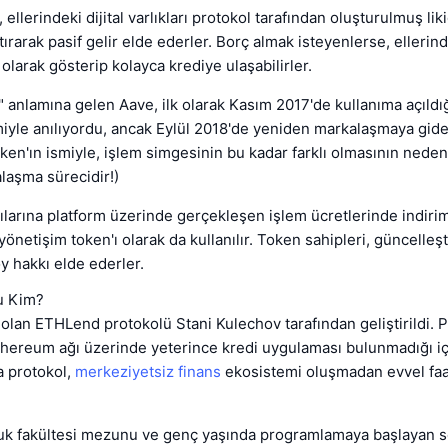
 ellerindeki dijital varlıkları protokol tarafından oluşturulmuş liki
ırarak pasif gelir elde ederler. Borç almak isteyenlerse, ellerind
olarak gösterip kolayca krediye ulaşabilirler.
" anlamına gelen Aave, ilk olarak Kasım 2017'de kullanıma açıldı
iyle anılıyordu, ancak Eylül 2018'de yeniden markalaşmaya gid
Token'ın ismiyle, işlem simgesinin bu kadar farklı olmasının neden
laşma sürecidir!)
ılarına platform üzerinde gerçekleşen işlem ücretlerinde indiri
önetişim token'ı olarak da kullanılır. Token sahipleri, güncelleş
y hakkı elde ederler.
u Kim?
 olan ETHLend protokolü Stani Kulechov tarafından geliştirildi. 
hereum ağı üzerinde yeterince kredi uygulaması bulunmadığı iç
a protokol,
merkeziyetsiz finans
ekosistemi oluşmadan evvel faa
uk fakültesi mezunu ve genç yaşında programlamaya başlayan se