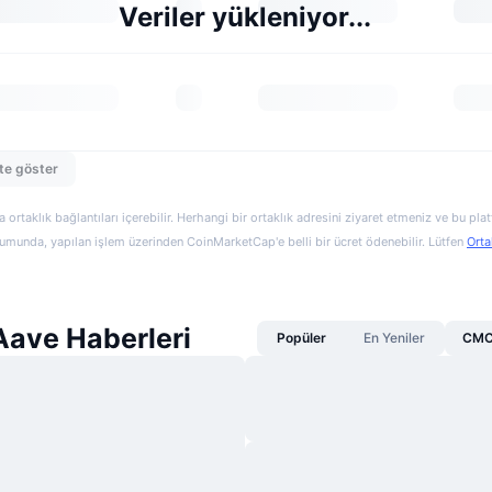
Veriler yükleniyor...
te göster
a ortaklık bağlantıları içerebilir. Herhangi bir ortaklık adresini ziyaret etmeniz ve bu pl
munda, yapılan işlem üzerinden CoinMarketCap'e belli bir ücret ödenebilir. Lütfen
Orta
Aave Haberleri
Popüler
En Yeniler
CMC 