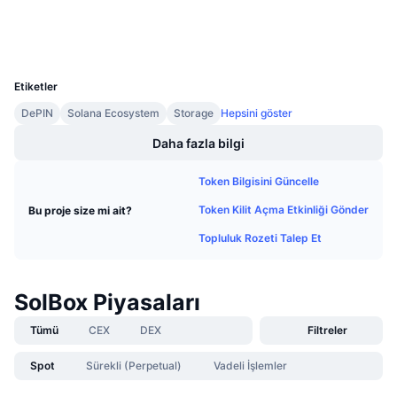
Gelecek Satışlar
Cüzdanlar
Fonlama Oranları
Öğren & Kazan
UCID
36836
Takvimler
Etiketler
DePIN
Solana Ecosystem
Storage
Hepsini göster
ICO Takvimi
Daha fazla bilgi
Etkinlik Takvimi
Token Bilgisini Güncelle
Token Kilit Açma Etkinliği Gönder
Bu proje size mi ait?
Topluluk Rozeti Talep Et
SolBox Piyasaları
Tümü
CEX
DEX
Filtreler
Spot
Sürekli (Perpetual)
Vadeli İşlemler