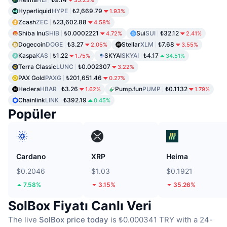
Hyperliquid
HYPE
₺2,669.79
1.93%
Zcash
ZEC
₺23,602.88
4.58%
Shiba Inu
SHIB
₺0.0002221
Sui
SUI
₺32.12
4.72%
2.41%
Dogecoin
DOGE
₺3.27
Stellar
XLM
₺7.68
2.05%
3.55%
Kaspa
KAS
₺1.22
SKYAI
SKYAI
₺4.17
1.75%
34.51%
Terra Classic
LUNC
₺0.002307
3.22%
PAX Gold
PAXG
₺201,651.46
0.27%
Hedera
HBAR
₺3.26
Pump.fun
PUMP
₺0.1132
1.62%
1.79%
Chainlink
LINK
₺392.19
0.45%
Popüler
Cardano
XRP
Heima
$0.2046
$1.03
$0.1921
7.58%
3.15%
35.26%
SolBox Fiyatı Canlı Veri
The live
SolBox price today
is ₺0.000341 TRY with a 24-