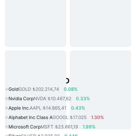
Popüler Gerçek Dünya Varlıkları
Gold
GOLD
₺202.214,74
0.08%
Nvidia Corp
NVDA
₺10.467,62
0.33%
Apple Inc.
AAPL
₺14.865,41
0.43%
Alphabet Inc Class A
GOOGL
₺17.025
1.30%
Microsoft Corp
MSFT
₺23.661,19
1.99%