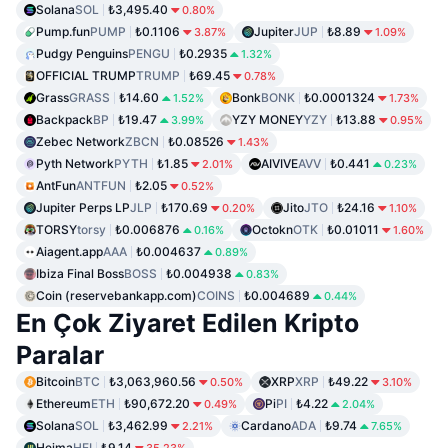
Solana
SOL
₺3,495.40
0.80%
Pump.fun
PUMP
₺0.1106
Jupiter
JUP
₺8.89
3.87%
1.09%
Pudgy Penguins
PENGU
₺0.2935
1.32%
OFFICIAL TRUMP
TRUMP
₺69.45
0.78%
Grass
GRASS
₺14.60
Bonk
BONK
₺0.0001324
1.52%
1.73%
Backpack
BP
₺19.47
YZY MONEY
YZY
₺13.88
3.99%
0.95%
Zebec Network
ZBCN
₺0.08526
1.43%
Pyth Network
PYTH
₺1.85
AIVIVE
AVV
₺0.441
2.01%
0.23%
AntFun
ANTFUN
₺2.05
0.52%
Jupiter Perps LP
JLP
₺170.69
Jito
JTO
₺24.16
0.20%
1.10%
TORSY
torsy
₺0.006876
Octokn
OTK
₺0.01011
0.16%
1.60%
Aiagent.app
AAA
₺0.004637
0.89%
Ibiza Final Boss
BOSS
₺0.004938
0.83%
Coin (reservebankapp.com)
COINS
₺0.004689
0.44%
En Çok Ziyaret Edilen Kripto
Paralar
Bitcoin
BTC
₺3,063,960.56
XRP
XRP
₺49.22
0.50%
3.10%
Ethereum
ETH
₺90,672.20
Pi
PI
₺4.22
0.49%
2.04%
Solana
SOL
₺3,462.99
Cardano
ADA
₺9.74
2.21%
7.65%
Heima
HEI
₺9.14
35.23%