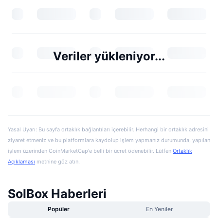
Veriler yükleniyor...
Yasal Uyarı: Bu sayfa ortaklık bağlantıları içerebilir. Herhangi bir ortaklık adresini
ziyaret etmeniz ve bu platformlara kaydolup işlem yapmanız durumunda, yapılan
işlem üzerinden CoinMarketCap'e belli bir ücret ödenebilir. Lütfen
Ortaklık
Açıklaması
metnine göz atın.
SolBox Haberleri
Popüler
En Yeniler