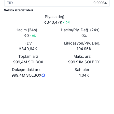
TRY
Popüler
Kripto ETF'leri
Öğren
CMC Model Bağlam Protokolü
SolBox istatistikleri
Yeni
Piyasa değ.
Bitcoin ETF'leri
x402
Haber
₺340,47K
0%
Kripto
Ethereum ETF'leri
Hacim (24s)
Hacim/Piy. Değ. (24s)
Akademi
₺0
0%
0%
Siyaset
FDV
Likidasyon/Piy. Değ.
Teknik analiz
Araştırma
₺340,64K
104.95%
Spor
Toplam arz
Maks. arz
RSI
Videolar
999,4M SOLBOX
999.91M SOLBOX
Finans
MACD
Dolaşımdaki arz
Sahipler
Sözlük
999,4M SOLBOX
1,04K
Teknoloji
Web sitesi
Website
Türevler
Kampanyalar
Sosyal ağlar
NFT
Genel Bakış
Sözleşmeler
8a5NY9...1dpump
Airdrop
2.8
Derecelendirme (CertiK)
Genel NFT İstatistikleri
Tasfiyeler
Gezginler
solscan.io
Elmas Ödülleri