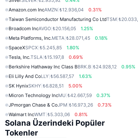
Silver
SILVER
₺2.935,92
0.44%
Amazon.com Inc
AMZN
₺12.936,04
0.31%
Taiwan Semiconductor Manufacturing Co Ltd
TSM
₺20.033
Broadcom Inc
AVGO
₺20.156,05
1.25%
Meta Platforms, Inc.
META
₺28.071,45
0.18%
SpaceX
SPCX
₺5.245,85
1.80%
Tesla, Inc.
TSLA
₺15.197,8
0.69%
Berkshire Hathaway Inc Class B
BRK.B
₺24.928,12
0.95%
Eli Lilly And Co
LLY
₺56.587,57
1.63%
SK Hynix
SKHY
₺6.828,51
5.00%
Micron Technology Inc
MU
₺42.667,59
0.37%
JPmorgan Chase & Co
JPM
₺16.973,26
0.73%
Walmart Inc
WMT
₺5.303,06
0.81%
Solana Üzerindeki Popüler
Tokenler