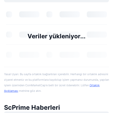
Veriler yükleniyor...
Yasal Uyarı: Bu sayfa ortaklık bağlantıları içerebilir. Herhangi bir ortaklık adresini
ziyaret etmeniz ve bu platformlara kaydolup işlem yapmanız durumunda, yapılan
işlem üzerinden CoinMarketCap'e belli bir ücret ödenebilir. Lütfen
Ortaklık
Açıklaması
metnine göz atın.
ScPrime Haberleri