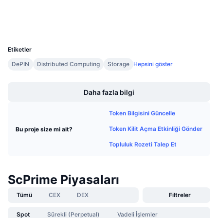
explorer.scpri.me
Gelecek Satışlar
Gezginler
Fonlama Oranları
Öğren & Kazan
UCID
4074
Takvimler
Etiketler
DePIN
Distributed Computing
Storage
Hepsini göster
ICO Takvimi
Boost
Daha fazla bilgi
Etkinlik Takvimi
Token Bilgisini Güncelle
Token Kilit Açma Etkinliği Gönder
Bu proje size mi ait?
Topluluk Rozeti Talep Et
ScPrime Piyasaları
Tümü
CEX
DEX
Filtreler
Spot
Sürekli (Perpetual)
Vadeli İşlemler