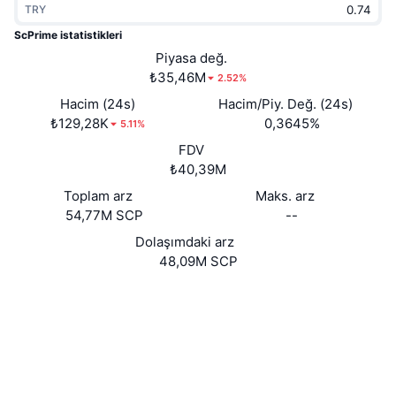
TRY
Popüler
Kripto ETF'leri
Öğren
CMC Model Bağlam Protokolü
ScPrime istatistikleri
Yeni
Piyasa değ.
Bitcoin ETF'leri
x402
Haber
₺35,46M
2.52%
Kripto
Ethereum ETF'leri
Hacim (24s)
Hacim/Piy. Değ. (24s)
Akademi
₺129,28K
0,3645%
5.11%
Siyaset
FDV
Teknik analiz
Araştırma
₺40,39M
Spor
Toplam arz
Maks. arz
RSI
Videolar
54,77M SCP
--
Finans
MACD
Dolaşımdaki arz
Sözlük
48,09M SCP
Teknoloji
Website
Whitepaper
Türevler
Kampanyalar
Web sitesi
NFT
Genel Bakış
Airdrop
Sosyal ağlar
Genel NFT İstatistikleri
4.1
Tasfiyeler
Elmas Ödülleri
Derecelendirme (CertiK)