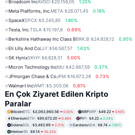
Broadcom Inc
AVGO
₺20.156,05
1.25%
Meta Platforms, Inc.
META
₺28.071,45
0.18%
SpaceX
SPCX
₺5.245,85
1.80%
Tesla, Inc.
TSLA
₺15.197,8
0.69%
Berkshire Hathaway Inc Class B
BRK.B
₺24.928,12
0.95%
Eli Lilly And Co
LLY
₺56.587,57
1.63%
SK Hynix
SKHY
₺6.828,51
5.00%
Micron Technology Inc
MU
₺42.667,59
0.37%
JPmorgan Chase & Co
JPM
₺16.973,26
0.73%
Walmart Inc
WMT
₺5.303,06
0.81%
En Çok Ziyaret Edilen Kripto
Paralar
Bitcoin
BTC
₺3,063,960.56
XRP
XRP
₺49.22
0.50%
3.10%
Ethereum
ETH
₺90,672.20
Pi
PI
₺4.22
0.49%
2.04%
Solana
SOL
₺3,462.99
Cardano
ADA
₺9.74
2.21%
7.65%
Heima
HEI
₺9.14
35.23%