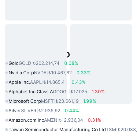
Popüler Gerçek Dünya Varlıkları
Gold
GOLD
₺202.214,74
0.08%
Nvidia Corp
NVDA
₺10.467,62
0.33%
Apple Inc.
AAPL
₺14.865,41
0.43%
Alphabet Inc Class A
GOOGL
₺17.025
1.30%
Microsoft Corp
MSFT
₺23.661,19
1.99%
Silver
SILVER
₺2.935,92
0.44%
Amazon.com Inc
AMZN
₺12.936,04
0.31%
Taiwan Semiconductor Manufacturing Co Ltd
TSM
₺20.033