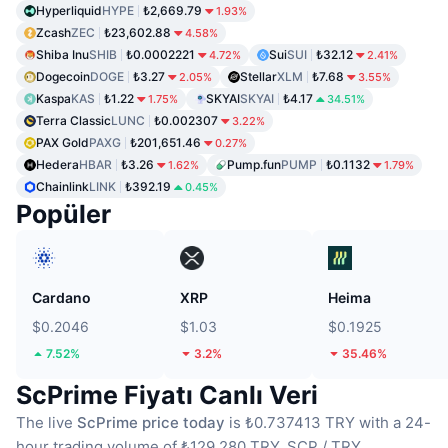
Hyperliquid
HYPE
₺2,669.79
1.93%
Zcash
ZEC
₺23,602.88
4.58%
Shiba Inu
SHIB
₺0.0002221
Sui
SUI
₺32.12
4.72%
2.41%
Dogecoin
DOGE
₺3.27
Stellar
XLM
₺7.68
2.05%
3.55%
Kaspa
KAS
₺1.22
SKYAI
SKYAI
₺4.17
1.75%
34.51%
Terra Classic
LUNC
₺0.002307
3.22%
PAX Gold
PAXG
₺201,651.46
0.27%
Hedera
HBAR
₺3.26
Pump.fun
PUMP
₺0.1132
1.62%
1.79%
Chainlink
LINK
₺392.19
0.45%
Popüler
Cardano
XRP
Heima
$0.2046
$1.03
$0.1925
7.52%
3.2%
35.46%
ScPrime Fiyatı Canlı Veri
The live
ScPrime price today
is ₺0.737413 TRY with a 24-
hour trading volume of ₺129,280 TRY.
SCP / TRY