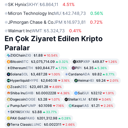
SK Hynix
SKHY
₺6.864,11
4.51%
Micron Technology Inc
MU
₺42.748,73
0.56%
JPmorgan Chase & Co
JPM
₺16.973,81
0.72%
Walmart Inc
WMT
₺5.324,73
0.41%
En Çok Ziyaret Edilen Kripto
Paralar
ZIGChain
ZIG
₺1.88
10.54%
Bitcoin
BTC
₺3,075,714.09
XRP
XRP
₺49.87
0.32%
1.26%
Ethereum
ETH
₺90,844.77
Pi
PI
₺4.35
1.73%
5.36%
Solana
SOL
₺3,487.28
Cardano
ADA
₺9.82
1.00%
8.77%
Hyperliquid
HYPE
₺2,640.18
Heima
HEI
₺9.24
3.16%
2.01%
Zcash
ZEC
₺23,461.28
4.69%
Shiba Inu
SHIB
₺0.0002228
Sui
SUI
₺32.12
4.36%
1.91%
Dogecoin
DOGE
₺3.28
Stellar
XLM
₺7.69
1.07%
3.04%
Pump.fun
PUMP
₺0.1098
Kaspa
KAS
₺1.21
7.16%
2.26%
SKYAI
SKYAI
₺3.88
33.77%
PAX Gold
PAXG
₺201,312.98
0.28%
Terra Classic
LUNC
₺0.002311
2.66%