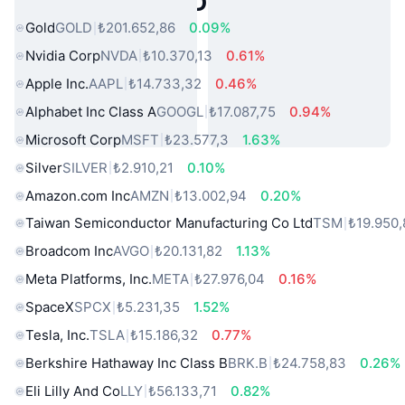
Popüler Gerçek Dünya Varlıkları
Gold
GOLD
₺201.652,86
0.09%
Nvidia Corp
NVDA
₺10.370,13
0.61%
Apple Inc.
AAPL
₺14.733,32
0.46%
Alphabet Inc Class A
GOOGL
₺17.087,75
0.94%
Microsoft Corp
MSFT
₺23.577,3
1.63%
Silver
SILVER
₺2.910,21
0.10%
Amazon.com Inc
AMZN
₺13.002,94
0.20%
Taiwan Semiconductor Manufacturing Co Ltd
TSM
₺19.950,
Broadcom Inc
AVGO
₺20.131,82
1.13%
Meta Platforms, Inc.
META
₺27.976,04
0.16%
SpaceX
SPCX
₺5.231,35
1.52%
Tesla, Inc.
TSLA
₺15.186,32
0.77%
Berkshire Hathaway Inc Class B
BRK.B
₺24.758,83
0.26%
Eli Lilly And Co
LLY
₺56.133,71
0.82%