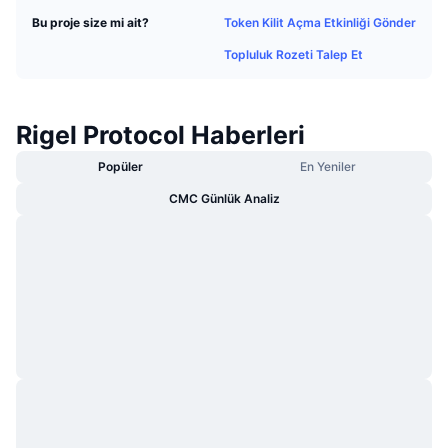
Popüler
Kripto ETF'leri
Token Kilit Açma Etkinliği Gönder
Bu proje size mi ait?
Öğren
CMC Model Bağlam Protokolü
Topluluk Rozeti Talep Et
Yeni
Bitcoin ETF'leri
x402
Haber
Kripto
Ethereum ETF'leri
Rigel Protocol Haberleri
Akademi
Siyaset
Popüler
En Yeniler
Teknik analiz
Araştırma
CMC Günlük Analiz
Spor
RSI
Videolar
Finans
MACD
Sözlük
Teknoloji
Türevler
Kampanyalar
NFT
Genel Bakış
Airdrop
Genel NFT İstatistikleri
Tasfiyeler
Elmas Ödülleri