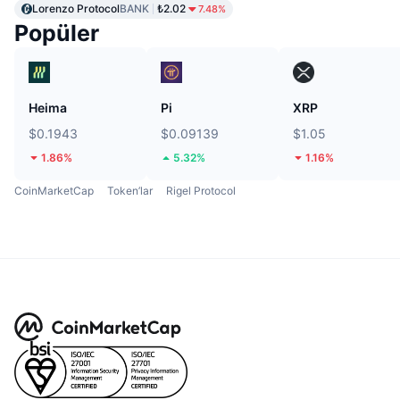
Lorenzo Protocol
BANK
₺2.02
7.48%
Popüler
Heima
Pi
XRP
$0.1943
$0.09139
$1.05
1.86%
5.32%
1.16%
CoinMarketCap
Token’lar
Rigel Protocol