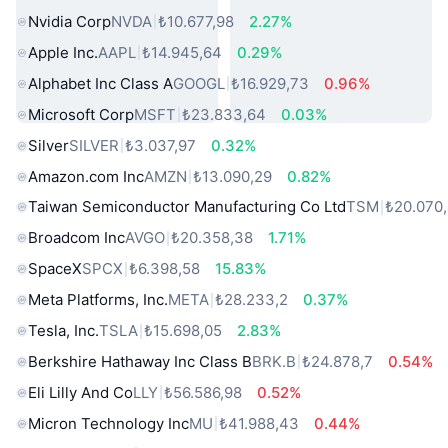
Nvidia Corp
NVDA
₺10.677,98
2.27%
Apple Inc.
AAPL
₺14.945,64
0.29%
Alphabet Inc Class A
GOOGL
₺16.929,73
0.96%
Microsoft Corp
MSFT
₺23.833,64
0.03%
Silver
SILVER
₺3.037,97
0.32%
Amazon.com Inc
AMZN
₺13.090,29
0.82%
Taiwan Semiconductor Manufacturing Co Ltd
TSM
₺20.070
Broadcom Inc
AVGO
₺20.358,38
1.71%
SpaceX
SPCX
₺6.398,58
15.83%
Meta Platforms, Inc.
META
₺28.233,2
0.37%
Tesla, Inc.
TSLA
₺15.698,05
2.83%
Berkshire Hathaway Inc Class B
BRK.B
₺24.878,7
0.54%
Eli Lilly And Co
LLY
₺56.586,98
0.52%
Micron Technology Inc
MU
₺41.988,43
0.44%