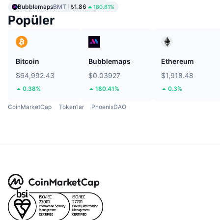
Bubblemaps
BMT
₺1.86
180.81%
Popüler
Bitcoin
Bubblemaps
Ethereum
$64,992.43
$0.03927
$1,918.48
0.38%
180.41%
0.3%
CoinMarketCap
Token’lar
PhoenixDAO