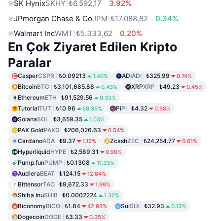
SK Hynix
SKHY
₺6.592,17
3.92%
JPmorgan Chase & Co
JPM
₺17.088,82
0.34%
Walmart Inc
WMT
₺5.333,62
0.20%
En Çok Ziyaret Edilen Kripto
Paralar
Casper
CSPR
₺0.09213
ADI
ADI
₺325.99
1.40%
0.74%
Bitcoin
BTC
₺3,101,685.88
XRP
XRP
₺49.23
0.43%
0.45%
Ethereum
ETH
₺91,529.56
0.33%
Tutorial
TUT
₺10.96
Pi
PI
₺4.32
68.35%
0.98%
Solana
SOL
₺3,659.35
1.03%
PAX Gold
PAXG
₺206,026.63
0.54%
Cardano
ADA
₺9.37
Zcash
ZEC
₺24,254.77
1.12%
0.61%
Hyperliquid
HYPE
₺2,589.31
0.90%
Pump.fun
PUMP
₺0.1308
11.33%
Audiera
BEAT
₺124.15
12.84%
Bittensor
TAO
₺9,672.33
1.99%
Shiba Inu
SHIB
₺0.0002224
1.32%
Biconomy
BICO
₺1.84
Sui
SUI
₺32.93
42.93%
0.13%
Dogecoin
DOGE
₺3.33
0.35%