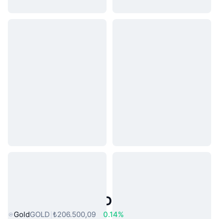
Popüler Gerçek Dünya Varlıkları
Gold
GOLD
₺206.500,09
0.14%