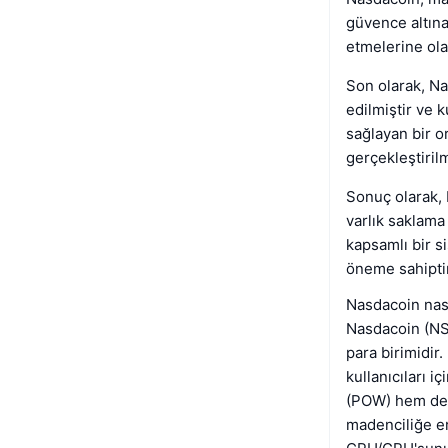
güvence altına
etmelerine ola
Son olarak, Na
edilmiştir ve k
sağlayan bir o
gerçekleştirilm
Sonuç olarak, N
varlık saklama
kapsamlı bir s
öneme sahiptir
Nasdacoin nası
Nasdacoin (NSD
para birimidir
kullanıcıları i
(POW) hem de p
madenciliğe er