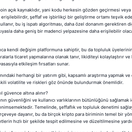
oin açık kaynaklıdır, yani kodu herkesin gözden geçirmesi veya 
erişilebilirdir, şeffaf ve işbirlikçi bir geliştirme ortamı teşvik ed
kullanır, bu iş ispatı algoritması, daha özel donanım gerektiren d
kıyasla daha geniş bir madenci yelpazesine daha erişilebilir olac
rıca kendi değişim platformuna sahiptir, bu da topluluk üyelerini
ralarla ticaret yapmalarına olanak tanır, likiditeyi kolaylaştırır ve 
iyasasıyla etkileşim fırsatları sunar.
anındaki herhangi bir yatırım gibi, kapsamlı araştırma yapmak ve d
işkili volatilite ve riskleri göz önünde bulundurmak önemlidir.
l güvence altına alınır?
nın güvenliğini ve kullanıcı varlıklarının bütünlüğünü sağlamak 
enimsemektedir. Temelinde, şeffaflık ve topluluk denetimi sağla
erçeveye dayanır, bu da birçok kripto para biriminin temel bir yö
yetlerin hızlı bir şekilde tespit edilmesine ve düzeltilmesine yardı