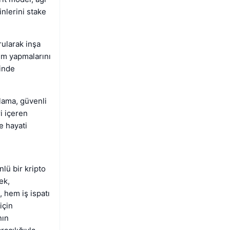
inlerini stake
ularak inşa
lem yapmalarını
çinde
ulama, güvenli
i içeren
e hayati
lü bir kripto
ek,
, hem iş ispatı
için
nın