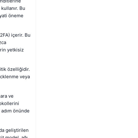
ehditlerine
kullanır. Bu
ayati öneme
2FA) içerir. Bu
zca
rin yetkisiz
ik özelliğidir.
hacklenme veya
lara ve
okollerini
ir adım önünde
a geliştirilen
rit model, ağı