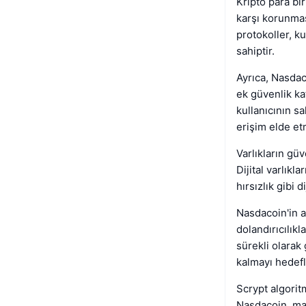
Kripto para bir
karşı korunmas
protokoller, k
sahiptir.
Ayrıca, Nasdaco
ek güvenlik ka
kullanıcının sa
erişim elde et
Varlıkların güv
Dijital varlık
hırsızlık gibi d
Nasdacoin'in al
dolandırıcılıkl
sürekli olarak
kalmayı hedefl
Scrypt algorit
Nasdacoin, mad