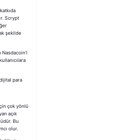
katkıda
er. Scrypt
iğer
ak şekilde
n Nasdacoin'i
kullanıcılara
ijital para
için çok yönlü
yan açık
nüdür. Bu
mcı olur.