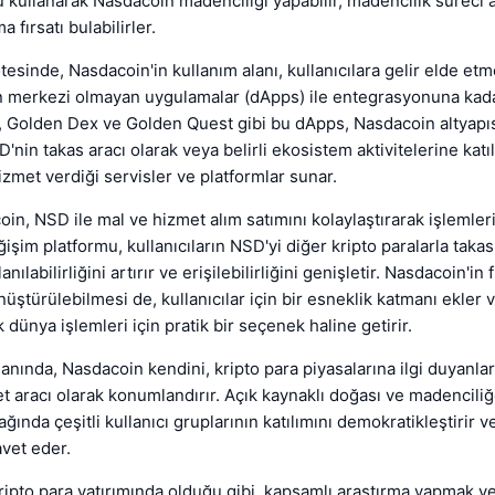
ullanarak Nasdacoin madenciliği yapabilir, madencilik süreci ar
 fırsatı bulabilirler.
tesinde, Nasdacoin'in kullanım alanı, kullanıcılara gelir elde etm
an merkezi olmayan uygulamalar (dApps) ile entegrasyonuna kada
, Golden Dex ve Golden Quest gibi bu dApps, Nasdacoin altyapıs
'nin takas aracı olarak veya belirli ekosistem aktivitelerine katı
izmet verdiği servisler ve platformlar sunar.
oin, NSD ile mal ve hizmet alım satımını kolaylaştırarak işleml
ğişim platformu, kullanıcıların NSD'yi diğer kripto paralarla taka
nılabilirliğini artırır ve erişilebilirliğini genişletir. Nasdacoin'in 
üştürülebilmesi de, kullanıcılar için bir esneklik katmanı ekler v
dünya işlemleri için pratik bir seçenek haline getirir.
alanında, Nasdacoin kendini, kripto para piyasalarına ilgi duyanlar
ret aracı olarak konumlandırır. Açık kaynaklı doğası ve madencili
i, ağında çeşitli kullanıcı gruplarının katılımını demokratikleştirir 
vet eder.
ripto para yatırımında olduğu gibi, kapsamlı araştırma yapmak ve 