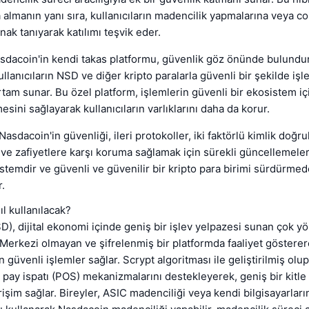
 almanın yanı sıra, kullanıcıların madencilik yapmalarına veya co
nak tanıyarak katılımı teşvik eder.
sdacoin'in kendi takas platformu, güvenlik göz önünde bulundur
ullanıcıların NSD ve diğer kripto paralarla güvenli bir şekilde iş
rtam sunar. Bu özel platform, işlemlerin güvenli bir ekosistem i
esini sağlayarak kullanıcıların varlıklarını daha da korur.
asdacoin'in güvenliği, ileri protokoller, iki faktörlü kimlik doğr
 ve zafiyetlere karşı koruma sağlamak için sürekli güncellemeler
istemdir ve güvenli ve güvenilir bir kripto para birimi sürdürmed
.
l kullanılacak?
), dijital ekonomi içinde geniş bir işlev yelpazesi sunan çok yön
. Merkezi olmayan ve şifrelenmiş bir platformda faaliyet gösterer
çin güvenli işlemler sağlar. Scrypt algoritması ile geliştirilmiş olup
ay ispatı (POS) mekanizmalarını destekleyerek, geniş bir kitle 
işim sağlar. Bireyler, ASIC madenciliği veya kendi bilgisayarları