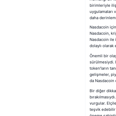
birimleriyle il
uygulamaları v
daha derinleme
Nasdacoin için
Nasdacoin, kri
Nasdacoin ile 
dolaylı olarak 
Önemli bir ola
sürülmesiydi. 
token'ların tan
gelişmeler, pi
da Nasdacoin d
Bir diğer dikk
bırakılmasıydı
vurgular. Elçil
teşvik edebili
öneme sahiptir