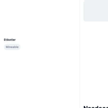
Web sitesi
Website
Whitepaper
Sosyal ağlar
2.1
Derecelendirme (CertiK)
Gezginler
nasdacoin.info
UCID
3200
Etiketler
Mineable