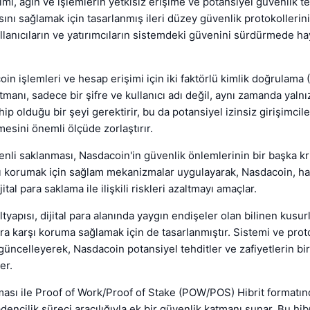
imi, ağın ve işlemlerin yetkisiz erişime ve potansiyel güvenlik t
ını sağlamak için tasarlanmış ileri düzey güvenlik protokollerini 
ullanıcıların ve yatırımcıların sistemdeki güvenini sürdürmede h
in işlemleri ve hesap erişimi için iki faktörlü kimlik doğrulama (
tmanı, sadece bir şifre ve kullanıcı adı değil, aynı zamanda yalnı
hip olduğu bir şeyi gerektirir, bu da potansiyel izinsiz girişimcile
mesini önemli ölçüde zorlaştırır.
enli saklanması, Nasdacoin'in güvenlik önlemlerinin bir başka krit
ları korumak için sağlam mekanizmalar uygulayarak, Nasdacoin, 
ijital para saklama ile ilişkili riskleri azaltmayı amaçlar.
tyapısı, dijital para alanında yaygın endişeler olan bilinen kusur
ara karşı koruma sağlamak için de tasarlanmıştır. Sistemi ve prot
 güncelleyerek, Nasdacoin potansiyel tehditler ve zafiyetlerin b
er.
ması ile Proof of Work/Proof of Stake (POW/POS) Hibrit formatınd
encilik süreci aracılığıyla ek bir güvenlik katmanı sunar. Bu hib