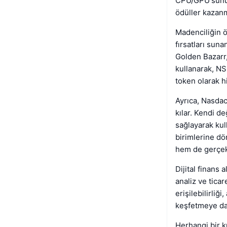
CPU/GPU'sunu k
ödüller kazanma
Madenciliğin ö
fırsatları sun
Golden Bazarr
kullanarak, NSD
token olarak h
Ayrıca, Nasdac
kılar. Kendi de
sağlayarak kulla
birimlerine dön
hem de gerçek 
Dijital finans 
analiz ve tica
erişilebilirliğ
keşfetmeye da
Herhangi bir k