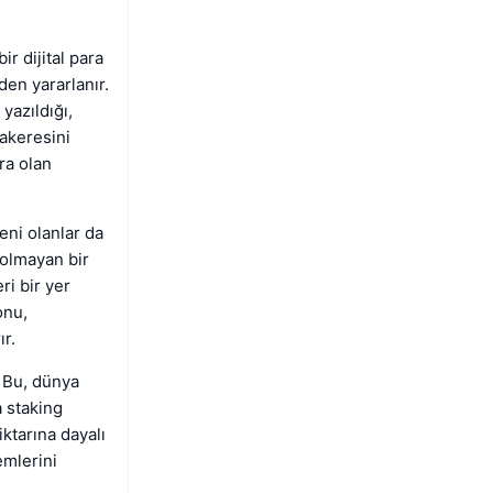
r dijital para
den yararlanır.
yazıldığı,
akeresini
ra olan
eni olanlar da
 olmayan bir
ri bir yer
onu,
ır.
. Bu, dünya
 staking
iktarına dayalı
emlerini