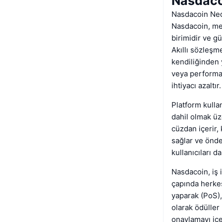
Nasdaco
Nasdacoin Ned
Nasdacoin, mer
birimidir ve gü
Akıllı sözleşme
kendiliğinden
veya performan
ihtiyacı azaltır.
Platform kullan
dahil olmak üz
cüzdan içerir, 
sağlar ve önde
kullanıcıları d
Nasdacoin, iş i
çapında herke
yaparak (PoS), 
olarak ödüller
onaylamayı içe