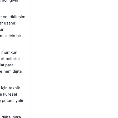
acılığıyla
e ve etkileşim
r uzanır.
ını
lmak için bir
eri mümkün
s etmelerini
fiat para
e hem dijital
 için teknik
ğe küresel
ve potansiyelini
dijital para