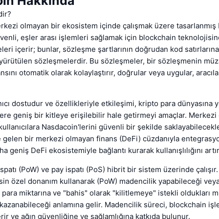
in Hakkında
ir?
kezi olmayan bir ekosistem içinde çalışmak üzere tasarlanmış bi
venli, eşler arası işlemleri sağlamak için blockchain teknolojisin
leri içerir; bunlar, sözleşme şartlarının doğrudan kod satırlarına 
 yürütülen sözleşmelerdir. Bu sözleşmeler, bir sözleşmenin müz
sını otomatik olarak kolaylaştırır, doğrular veya uygular, aracıla
ıcı dostudur ve özellikleriyle etkileşimi, kripto para dünyasına y
ere geniş bir kitleye erişilebilir hale getirmeyi amaçlar. Merkezi
kullanıcılara Nasdacoin'lerini güvenli bir şekilde saklayabilecekle
 gelen bir merkezi olmayan finans (DeFi) cüzdanıyla entegrasy
aha geniş DeFi ekosistemiyle bağlantı kurarak kullanışlılığını artır
spatı (PoW) ve pay ispatı (PoS) hibrit bir sistem üzerinde çalışır
sin özel donanım kullanarak (PoW) madencilik yapabileceği veya
para miktarına ve "bahis" olarak "kilitlemeye" istekli oldukları m
 kazanabileceği anlamına gelir. Madencilik süreci, blockchain işl
rir ve ağın güvenliğine ve sağlamlığına katkıda bulunur.