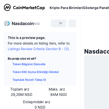
Kripto Para Birimleri
Gösterge Panell
Nasdacoin
1K
NSD
This is a preview page.
For more details on listing tiers, refer to
Listings Review Criteria Section B - (3).
Nasdaco
Bu proje size mi ait?
Token Bilgisini Güncelle
Token Kilit Açma Etkinliği Gönder
Topluluk Rozeti Talep Et
Toplam arz
Maks. arz
29,26M NSD
84M NSD
Dolaşımdaki arz
0 NSD