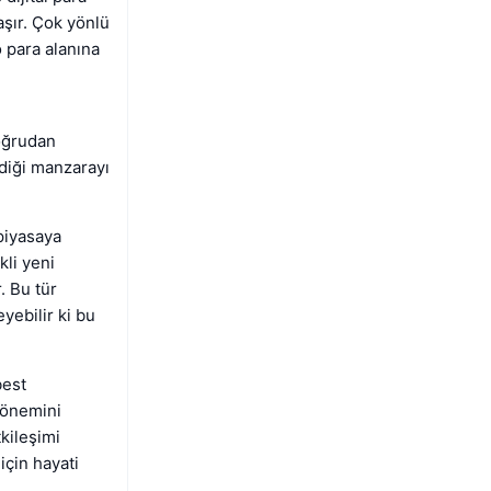
aşır. Çok yönlü
o para alanına
doğrudan
rdiği manzarayı
piyasaya
kli yeni
. Bu tür
yebilir ki bu
best
 önemini
tkileşimi
için hayati