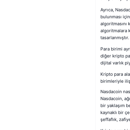
Ayrıca, Nasdac
bulunması için 
algoritmasını 
algoritmalara 
tasarlanmıştır.
Para birimi ay
diğer kripto pa
dijital varlık p
Kripto para al
birimleriyle il
Nasdacoin nası
Nasdacoin, ağı
bir yaklaşım b
kaynaklı bir ç
şeffaflık, zafi