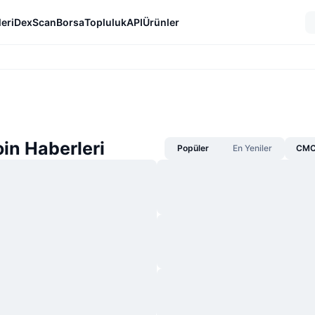
eri
DexScan
Borsa
Topluluk
API
Ürünler
in Haberleri
Popüler
En Yeniler
CMC 