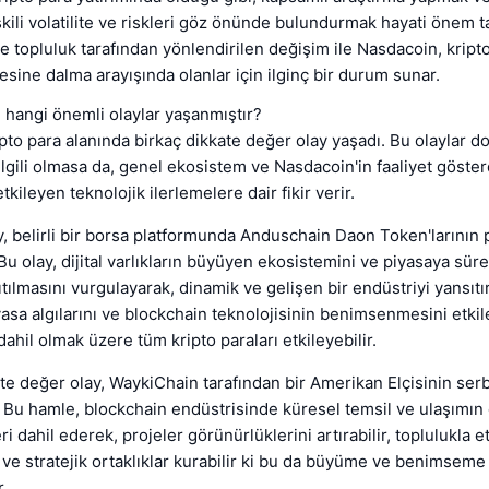
işkili volatilite ve riskleri göz önünde bulundurmak hayati önem t
e topluluk tarafından yönlendirilen değişim ile Nasdacoin, kript
sine dalma arayışında olanlar için ilginç bir durum sunar.
 hangi önemli olaylar yaşanmıştır?
pto para alanında birkaç dikkate değer olay yaşadı. Bu olaylar 
ilgili olmasa da, genel ekosistem ve Nasdacoin'in faaliyet göste
etkileyen teknolojik ilerlemelere dair fikir verir.
y, belirli bir borsa platformunda Anduschain Daon Token'larının 
Bu olay, dijital varlıkların büyüyen ekosistemini ve piyasaya süre
ıtılmasını vurgulayarak, dinamik ve gelişen bir endüstriyi yansıtır
yasa algılarını ve blockchain teknolojisinin benimsenmesini etkile
ahil olmak üzere tüm kripto paraları etkileyebilir.
ate değer olay, WaykiChain tarafından bir Amerikan Elçisinin ser
. Bu hamle, blockchain endüstrisinde küresel temsil ve ulaşımın
eri dahil ederek, projeler görünürlüklerini artırabilir, toplulukla e
r ve stratejik ortaklıklar kurabilir ki bu da büyüme ve benimseme 
.