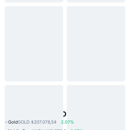
Popüler Gerçek Dünya Varlıkları
Gold
GOLD
₺207.076,54
2.07%