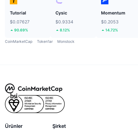
Tutorial
Cysic
Momentum
$0.07627
$0.9334
$0.2053
90.69%
8.12%
14.72%
CoinMarketCap
Token’lar
Monstock
Ürünler
Şirket