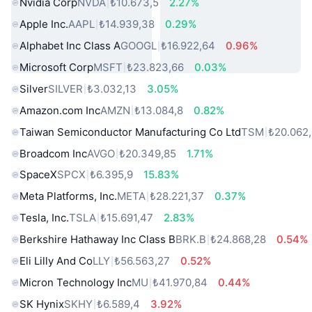
Nvidia Corp
NVDA
₺10.673,5
2.27%
Apple Inc.
AAPL
₺14.939,38
0.29%
Alphabet Inc Class A
GOOGL
₺16.922,64
0.96%
Microsoft Corp
MSFT
₺23.823,66
0.03%
Silver
SILVER
₺3.032,13
3.05%
Amazon.com Inc
AMZN
₺13.084,8
0.82%
Taiwan Semiconductor Manufacturing Co Ltd
TSM
₺20.062
Broadcom Inc
AVGO
₺20.349,85
1.71%
SpaceX
SPCX
₺6.395,9
15.83%
Meta Platforms, Inc.
META
₺28.221,37
0.37%
Tesla, Inc.
TSLA
₺15.691,47
2.83%
Berkshire Hathaway Inc Class B
BRK.B
₺24.868,28
0.54%
Eli Lilly And Co
LLY
₺56.563,27
0.52%
Micron Technology Inc
MU
₺41.970,84
0.44%
SK Hynix
SKHY
₺6.589,4
3.92%