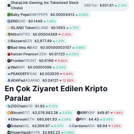
SharpLink Gaming, Inc Tokenized Stock
SBETon
₺301.61
2.13%
(Ondo)
Baby Pepe
BABYPEPE
₺0.00004413
0.59%
END
END
₺0.1449
1.56%
ISLAND Token
ISLAND
₺0.1093
0.75%
Nitro
NITRO
₺0.00004369
2.00%
Bazaars
BZR
₺2,977.49
1.31%
Bad Idea AI
BAD
₺0.00000003107
0.66%
Kaizen Finance
KZEN
₺0.01123
0.25%
Frontier
FRONT
₺0.6166
0.82%
Wat
WAT
₺0.00001096
2.04%
PEAKDEFI
PEAK
₺0.002935
0.84%
ADAPad
ADAPAD
₺0.04121
12.88%
En Çok Ziyaret Edilen Kripto
Paralar
ZIGChain
ZIG
₺1.92
0.12%
Bitcoin
BTC
₺3,076,982.28
XRP
XRP
₺49.81
0.83%
1.84%
Ethereum
ETH
₺90,661.93
Pi
PI
₺4.43
2.04%
8.45%
Solana
SOL
₺3,509.97
Cardano
ADA
₺8.94
0.07%
1.26%
Hyperliquid
HYPE
₺2,692.23
0.59%