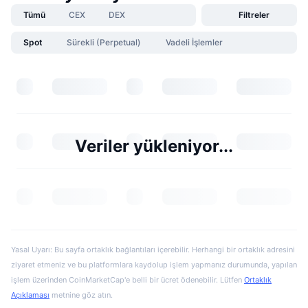
Tümü
CEX
DEX
Filtreler
Spot
Sürekli (Perpetual)
Vadeli İşlemler
Veriler yükleniyor...
Yasal Uyarı: Bu sayfa ortaklık bağlantıları içerebilir. Herhangi bir ortaklık adresini
ziyaret etmeniz ve bu platformlara kaydolup işlem yapmanız durumunda, yapılan
işlem üzerinden CoinMarketCap'e belli bir ücret ödenebilir. Lütfen
Ortaklık
Açıklaması
metnine göz atın.