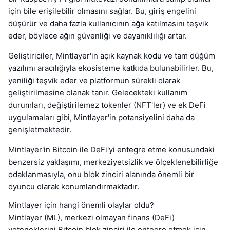
için bile erişilebilir olmasını sağlar. Bu, giriş engelini
düşürür ve daha fazla kullanıcının ağa katılmasını teşvik
eder, böylece ağın güvenliği ve dayanıklılığı artar.
Geliştiriciler, Mintlayer'in açık kaynak kodu ve tam düğüm
yazılımı aracılığıyla ekosisteme katkıda bulunabilirler. Bu,
yeniliği teşvik eder ve platformun sürekli olarak
geliştirilmesine olanak tanır. Gelecekteki kullanım
durumları, değiştirilemez tokenler (NFT'ler) ve ek DeFi
uygulamaları gibi, Mintlayer'in potansiyelini daha da
genişletmektedir.
Mintlayer'in Bitcoin ile DeFi'yi entegre etme konusundaki
benzersiz yaklaşımı, merkeziyetsizlik ve ölçeklenebilirliğe
odaklanmasıyla, onu blok zinciri alanında önemli bir
oyuncu olarak konumlandırmaktadır.
Mintlayer için hangi önemli olaylar oldu?
Mintlayer (ML), merkezi olmayan finans (DeFi)
yeteneklerini Bitcoin blok zinciri ile entegre etmek için