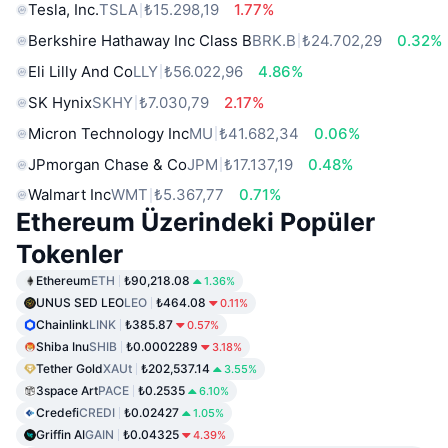
Tesla, Inc.
TSLA
₺15.298,19
1.77%
Berkshire Hathaway Inc Class B
BRK.B
₺24.702,29
0.32%
Eli Lilly And Co
LLY
₺56.022,96
4.86%
SK Hynix
SKHY
₺7.030,79
2.17%
Micron Technology Inc
MU
₺41.682,34
0.06%
JPmorgan Chase & Co
JPM
₺17.137,19
0.48%
Walmart Inc
WMT
₺5.367,77
0.71%
Ethereum Üzerindeki Popüler
Tokenler
Ethereum
ETH
₺90,218.08
1.36%
UNUS SED LEO
LEO
₺464.08
0.11%
Chainlink
LINK
₺385.87
0.57%
Shiba Inu
SHIB
₺0.0002289
3.18%
Tether Gold
XAUt
₺202,537.14
3.55%
3space Art
PACE
₺0.2535
6.10%
Credefi
CREDI
₺0.02427
1.05%
Griffin AI
GAIN
₺0.04325
4.39%