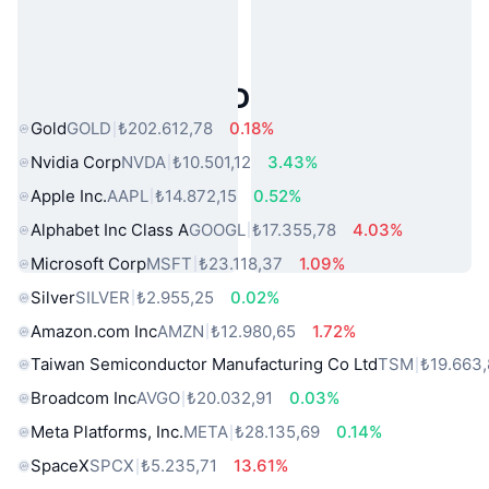
Popüler Gerçek Dünya Varlıkları
Gold
GOLD
₺202.612,78
0.18%
Nvidia Corp
NVDA
₺10.501,12
3.43%
Apple Inc.
AAPL
₺14.872,15
0.52%
Alphabet Inc Class A
GOOGL
₺17.355,78
4.03%
Microsoft Corp
MSFT
₺23.118,37
1.09%
Silver
SILVER
₺2.955,25
0.02%
Amazon.com Inc
AMZN
₺12.980,65
1.72%
Taiwan Semiconductor Manufacturing Co Ltd
TSM
₺19.663
Broadcom Inc
AVGO
₺20.032,91
0.03%
Meta Platforms, Inc.
META
₺28.135,69
0.14%
SpaceX
SPCX
₺5.235,71
13.61%