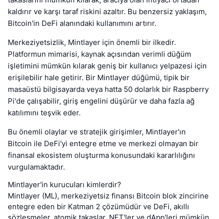
kaldırır ve karşı taraf riskini azaltır. Bu benzersiz yaklaşım,
Bitcoin'in DeFi alanındaki kullanımını artırır.
Merkeziyetsizlik, Mintlayer için önemli bir ilkedir.
Platformun mimarisi, kaynak açısından verimli düğüm
işletimini mümkün kılarak geniş bir kullanıcı yelpazesi için
erişilebilir hale getirir. Bir Mintlayer düğümü, tipik bir
masaüstü bilgisayarda veya hatta 50 dolarlık bir Raspberry
Pi'de çalışabilir, giriş engelini düşürür ve daha fazla ağ
katılımını teşvik eder.
Bu önemli olaylar ve stratejik girişimler, Mintlayer'ın
Bitcoin ile DeFi'yi entegre etme ve merkezi olmayan bir
finansal ekosistem oluşturma konusundaki kararlılığını
vurgulamaktadır.
Mintlayer'in kurucuları kimlerdir?
Mintlayer (ML), merkeziyetsiz finansı Bitcoin blok zincirine
entegre eden bir Katman 2 çözümüdür ve DeFi, akıllı
sözleşmeler, atomik takaslar, NFT'ler ve dApp'leri mümkün