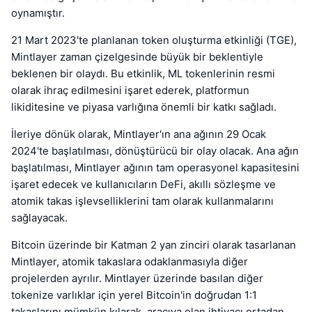
oynamıştır.
21 Mart 2023'te planlanan token oluşturma etkinliği (TGE),
Mintlayer zaman çizelgesinde büyük bir beklentiyle
beklenen bir olaydı. Bu etkinlik, ML tokenlerinin resmi
olarak ihraç edilmesini işaret ederek, platformun
likiditesine ve piyasa varlığına önemli bir katkı sağladı.
İleriye dönük olarak, Mintlayer'ın ana ağının 29 Ocak
2024'te başlatılması, dönüştürücü bir olay olacak. Ana ağın
başlatılması, Mintlayer ağının tam operasyonel kapasitesini
işaret edecek ve kullanıcıların DeFi, akıllı sözleşme ve
atomik takas işlevselliklerini tam olarak kullanmalarını
sağlayacak.
Bitcoin üzerinde bir Katman 2 yan zinciri olarak tasarlanan
Mintlayer, atomik takaslara odaklanmasıyla diğer
projelerden ayrılır. Mintlayer üzerinde basılan diğer
tokenize varlıklar için yerel Bitcoin'in doğrudan 1:1
takaslarını mümkün kılarak, aracıya olan ihtiyacı ortadan