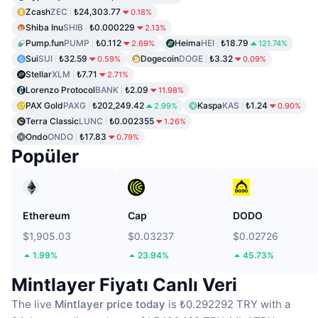
Zcash
ZEC
₺24,303.77
0.18%
Shiba Inu
SHIB
₺0.000229
2.13%
Pump.fun
PUMP
₺0.112
Heima
HEI
₺18.79
2.69%
121.74%
Sui
SUI
₺32.59
Dogecoin
DOGE
₺3.32
0.59%
0.09%
Stellar
XLM
₺7.71
2.71%
Lorenzo Protocol
BANK
₺2.09
11.98%
PAX Gold
PAXG
₺202,249.42
Kaspa
KAS
₺1.24
2.99%
0.90%
Terra Classic
LUNC
₺0.002355
1.26%
Ondo
ONDO
₺17.83
0.79%
Popüler
Ethereum
Cap
DODO
$1,905.03
$0.03237
$0.02726
1.99%
23.94%
45.73%
Mintlayer Fiyatı Canlı Veri
The live
Mintlayer price today
is ₺0.292292 TRY with a