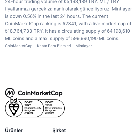
24-hour trading volume of ₺5,193,189 TRY.
ML / TRY
fiyatlarımızı gerçek zamanlı olarak güncelliyoruz.
Mintlayer
is down 0.56% in the last 24 hours.
The current
CoinMarketCap ranking is #2341, with a live market cap of
₺18,764,733 TRY.
It has a circulating supply of 64,198,610
ML coins
and a max. supply of 599,990,190 ML coins.
CoinMarketCap
Kripto Para Birimleri
Mintlayer
Ürünler
Şirket