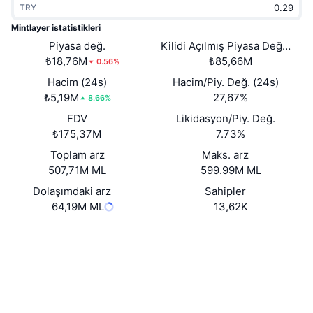
TRY
Popüler
Kripto ETF'leri
Öğren
CMC Model Bağlam Protokolü
Mintlayer istatistikleri
Yeni
Piyasa değ.
Kilidi Açılmış Piyasa Değeri
Bitcoin ETF'leri
x402
Haber
₺18,76M
₺85,66M
0.56%
Kripto
Ethereum ETF'leri
Hacim (24s)
Hacim/Piy. Değ. (24s)
Akademi
₺5,19M
27,67%
8.66%
Siyaset
FDV
Likidasyon/Piy. Değ.
Teknik analiz
Araştırma
₺175,37M
7.73%
Spor
Toplam arz
Maks. arz
RSI
Videolar
507,71M ML
599.99M ML
Finans
MACD
Dolaşımdaki arz
Sahipler
Sözlük
64,19M ML
13,62K
Teknoloji
Web sitesi
Website
Whitepaper
Türevler
Kampanyalar
NFT
Sosyal ağlar
Genel Bakış
Airdrop
Sözleşmeler
Genel NFT İstatistikleri
0x0599...434cc6
Tasfiyeler
4.4
Elmas Ödülleri
Derecelendirme (CertiK)