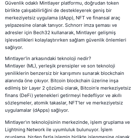
Güvenlik odaklı Mintlayer platformu, doğrudan token
birlikte çalışabilirliğini de destekleyerek geniş bir
merkeziyetsiz uygulama (dApp), NFT ve finansal araç
yelpazesine olanak tanıyor. Schnorr imza şeması ve
adresler için Bech32 kullanarak, Mintlayer gelişmiş
işlevsellikleri kolaylaştırırken sağlam güvenlik önlemleri
sağlıyor.
Mintlayer'in arkasındaki teknoloji nedir?
Mintlayer (ML), yerleşik prensipler ve son teknoloji
yeniliklerin benzersiz bir karışımını sunarak blockchain
alanında öne çıkıyor. Bitcoin blockchain üzerine inşa
edilmiş bir Layer 2 çözümü olarak, Bitcoin'e merkeziyetsiz
finans (DeFi) yetenekleri getirmeyi hedefliyor ve akıllı
sözleşmeler, atomik takaslar, NFT'ler ve merkeziyetsiz
uygulamalar (dApps) sağlıyor.
Mintlayer'ın teknolojisinin merkezinde, işlem gruplama ve
Lightning Network ile uyumluluk bulunuyor. İşlem
gruplama, birden fazla işlemin birlikte işlenmesine olanak