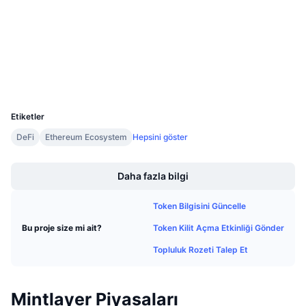
Denetimler
Gelecek Satışlar
Fonlama Oranları
Öğren & Kazan
etherscan.io
Gezginler
Takvimler
Cüzdanlar
UCID
ICO Takvimi
14977
Etiketler
Etkinlik Takvimi
DeFi
Ethereum Ecosystem
Hepsini göster
Boost
Daha fazla bilgi
Token Bilgisini Güncelle
Token Kilit Açma Etkinliği Gönder
Bu proje size mi ait?
Topluluk Rozeti Talep Et
Mintlayer Piyasaları