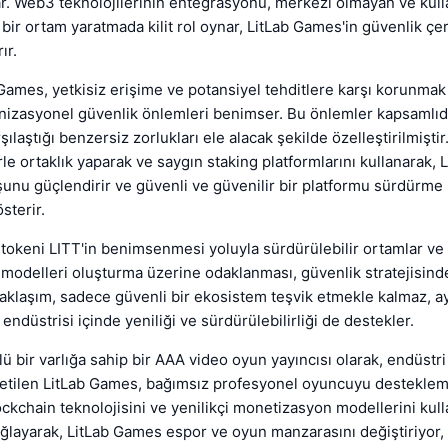
. Web3 teknolojilerinin entegrasyonu, merkezi olmayan ve kull
 bir ortam yaratmada kilit rol oynar, LitLab Games'in güvenlik ç
ır.
 Games, yetkisiz erişime ve potansiyel tehditlere karşı korunmak i
nizasyonel güvenlik önlemleri benimser. Bu önlemler kapsamlıd
ılaştığı benzersiz zorlukları ele alacak şekilde özelleştirilmiştir
erle ortaklık yaparak ve saygın staking platformlarını kullanarak,
unu güçlendirir ve güvenli ve güvenilir bir platformu sürdürm
sterir.
l tokeni LITT'in benimsenmesi yoluyla sürdürülebilir ortamlar ve
odelleri oluşturma üzerine odaklanması, güvenlik stratejisinde 
yaklaşım, sadece güvenli bir ekosistem teşvik etmekle kalmaz, 
ndüstrisi içinde yeniliği ve sürdürülebilirliği de destekler.
lü bir varlığa sahip bir AAA video oyun yayıncısı olarak, endüstr
netilen LitLab Games, bağımsız profesyonel oyuncuyu destekle
ockchain teknolojisini ve yenilikçi monetizasyon modellerini kul
ağlayarak, LitLab Games espor ve oyun manzarasını değiştiriyor,