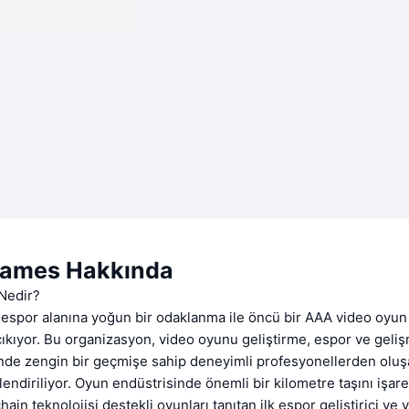
Games Hakkında
Nedir?
espor alanına yoğun bir odaklanma ile öncü bir AAA video oyun 
çıkıyor. Bu organizasyon, video oyunu geliştirme, espor ve geli
de zengin bir geçmişe sahip deneyimli profesyonellerden oluşa
lendiriliyor. Oyun endüstrisinde önemli bir kilometre taşını işar
in teknolojisi destekli oyunları tanıtan ilk espor geliştirici ve y