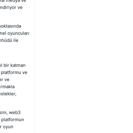
syal medya ve
endiriyor ve
noktasında
nel oyuncuları
hhüdü ile
l bir katman
, platformu ve
er ve
tırmakla
stekler,
isini, web3
, platformun
ir oyun