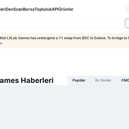
eri
DexScan
Borsa
Topluluk
API
Ürünler
 that LitLab Games has undergone a 1:1 swap from BSC to Solana. To bridge to 
ge
.
Games Haberleri
Popüler
En Yeniler
CMC 