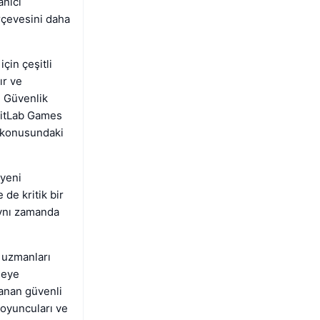
anıcı
erçevesini daha
çin çeşitli
ır ve
. Güvenlik
 LitLab Games
e konusundaki
 yeni
de kritik bir
aynı zamanda
i uzmanları
meye
lanan güvenli
 oyuncuları ve