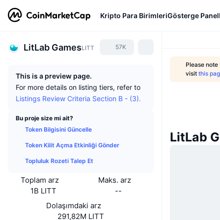
Kripto Para Birimleri
Gösterge Panell
LitLab Games
57K
LITT
Please note
visit
this pa
This is a preview page.
For more details on listing tiers, refer to
Listings Review Criteria Section B - (3).
Bu proje size mi ait?
Token Bilgisini Güncelle
LitLab 
Token Kilit Açma Etkinliği Gönder
Topluluk Rozeti Talep Et
Toplam arz
Maks. arz
1B LITT
--
Dolaşımdaki arz
291,82M LITT