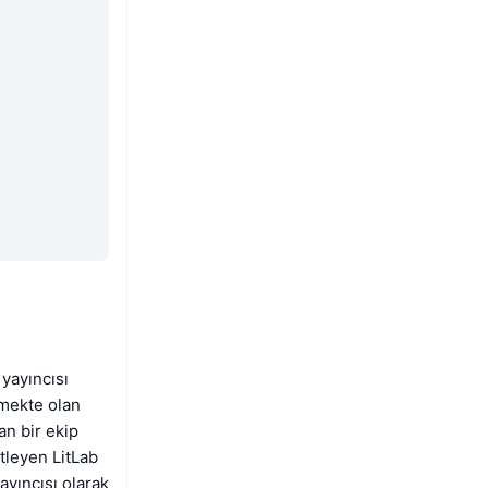
yayıncısı
şmekte olan
n bir ekip
etleyen LitLab
ayıncısı olarak