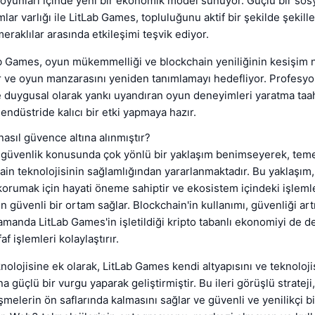
oyunları içinde yeni bir ekonomik model sunuyor. Güçlü bir so
lar varlığı ile LitLab Games, topluluğunu aktif bir şekilde şekill
eraklılar arasında etkileşimi teşvik ediyor.
b Games, oyun mükemmelliği ve blockchain yeniliğinin kesişim 
r ve oyun manzarasını yeniden tanımlamayı hedefliyor. Profesyo
 duygusal olarak yankı uyandıran oyun deneyimleri yaratma taa
endüstride kalıcı bir etki yapmaya hazır.
asıl güvence altına alınmıştır?
 güvenlik konusunda çok yönlü bir yaklaşım benimseyerek, teme
ain teknolojisinin sağlamlığından yararlanmaktadır. Bu yaklaşım
ı korumak için hayati öneme sahiptir ve ekosistem içindeki işleml
in güvenli bir ortam sağlar. Blockchain'in kullanımı, güvenliği ar
amanda LitLab Games'in işletildiği kripto tabanlı ekonomiyi de de
af işlemleri kolaylaştırır.
nolojisine ek olarak, LitLab Games kendi altyapısını ve teknoloj
 güçlü bir vurgu yaparak geliştirmiştir. Bu ileri görüşlü strateji
işmelerin ön saflarında kalmasını sağlar ve güvenli ve yenilikçi b