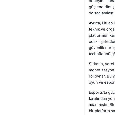
deneyimi sunar
güçlendirilmiş
da sağlamlaştır
Ayrıca, LitLab
teknik ve orga
platformun karş
odaklı şirketl
güvenlik duruş
taahhüdünü gö
Şirketin, yere
monetizasyon m
rol oynar. Bu 
oyun ve espor e
Esports'ta güç
tarafından yö
adanmıştır. Bl
bir platform s