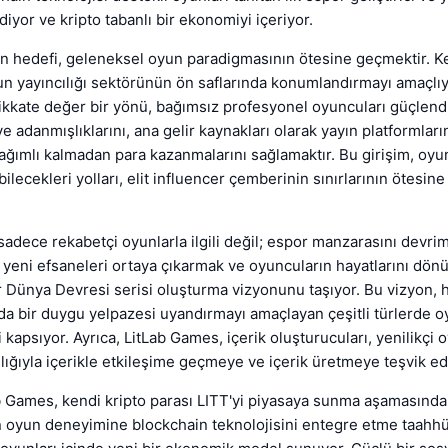
diyor ve kripto tabanlı bir ekonomiyi içeriyor.
n hedefi, geleneksel oyun paradigmasının ötesine geçmektir. K
n yayıncılığı sektörünün ön saflarında konumlandırmayı amaçlıy
kkate değer bir yönü, bağımsız profesyonel oyuncuları güçlend
e adanmışlıklarını, ana gelir kaynakları olarak yayın platformları
ğımlı kalmadan para kazanmalarını sağlamaktır. Bu girişim, oyu
ilecekleri yolları, elit influencer çemberinin sınırlarının ötesine
adece rekabetçi oyunlarla ilgili değil; espor manzarasını devri
et, yeni efsaneleri ortaya çıkarmak ve oyuncuların hayatlarını dön
r Dünya Devresi serisi oluşturma vizyonunu taşıyor. Bu vizyon, h
a bir duygu yelpazesi uyandırmayı amaçlayan çeşitli türlerde o
i kapsıyor. Ayrıca, LitLab Games, içerik oluşturucuları, yenilikçi o
cılığıyla içerikle etkileşime geçmeye ve içerik üretmeye teşvik ed
 Games, kendi kripto parası LITT'yi piyasaya sunma aşamasında.
in oyun deneyimine blockchain teknolojisini entegre etme taah