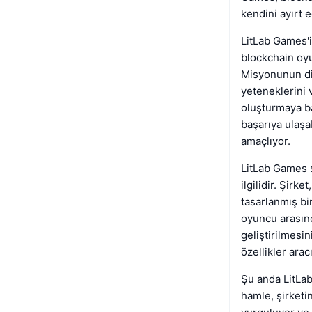
kendini ayırt e
LitLab Games'i
blockchain oyu
Misyonunun di
yeteneklerini v
oluşturmaya ba
başarıya ulaşab
amaçlıyor.
LitLab Games s
ilgilidir. Şirk
tasarlanmış bi
oyuncu arasınd
geliştirilmesin
özellikler ara
Şu anda LitLab
hamle, şirket