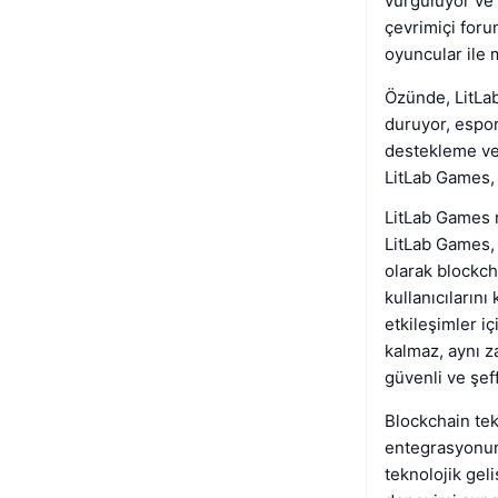
vurguluyor ve 
çevrimiçi forum
oyuncular ile m
Özünde, LitLa
duruyor, espo
destekleme ve
LitLab Games, 
LitLab Games n
LitLab Games,
olarak blockch
kullanıcıların
etkileşimler iç
kalmaz, aynı z
güvenli ve şeff
Blockchain tek
entegrasyonuna
teknolojik gel