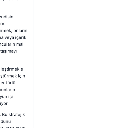
endisini
or.
irmek, onların
na veya içerik
ncuların mali
 taşımayı
mleştirmekle
üştürmek için
er türlü
yunların
yun içi
iyor.
 Bu stratejik
hüdünü