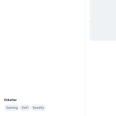
Website
Whitepaper
Web sitesi
Sosyal ağlar
0xCEbE...11944D
Sözleşmeler
3.3
Derecelendirme (CertiK)
bscscan.com
Gezginler
Cüzdanlar
UCID
24580
Etiketler
Gaming
DeFi
Seedify