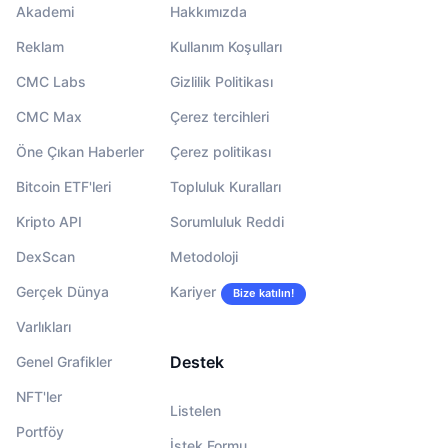
Akademi
Hakkımızda
Reklam
Kullanım Koşulları
CMC Labs
Gizlilik Politikası
CMC Max
Çerez tercihleri
Öne Çıkan Haberler
Çerez politikası
Bitcoin ETF'leri
Topluluk Kuralları
Kripto API
Sorumluluk Reddi
DexScan
Metodoloji
Gerçek Dünya
Kariyer
Bize katılın!
Varlıkları
Destek
Genel Grafikler
NFT'ler
Listelen
Portföy
İstek Formu