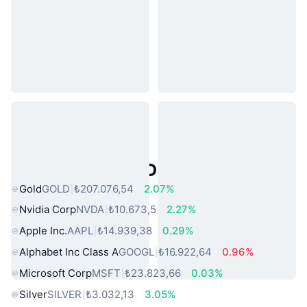
Popüler Gerçek Dünya Varlıkları
Gold
GOLD
₺207.076,54
2.07%
Nvidia Corp
NVDA
₺10.673,5
2.27%
Apple Inc.
AAPL
₺14.939,38
0.29%
Alphabet Inc Class A
GOOGL
₺16.922,64
0.96%
Microsoft Corp
MSFT
₺23.823,66
0.03%
Silver
SILVER
₺3.032,13
3.05%