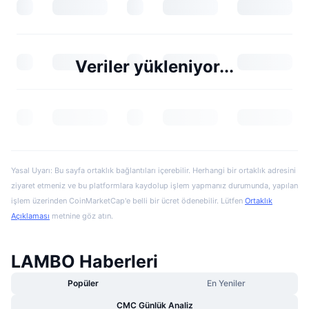
Veriler yükleniyor...
Yasal Uyarı: Bu sayfa ortaklık bağlantıları içerebilir. Herhangi bir ortaklık adresini
ziyaret etmeniz ve bu platformlara kaydolup işlem yapmanız durumunda, yapılan
işlem üzerinden CoinMarketCap'e belli bir ücret ödenebilir. Lütfen
Ortaklık
Açıklaması
metnine göz atın.
LAMBO Haberleri
Popüler
En Yeniler
CMC Günlük Analiz