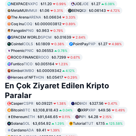
NEXPACE
NXPC
₺11.20
JOE
JOE
₺1.27
0.99%
6.08%
MetaMUI
MMUI
₺1.06
BENQI
QI
₺0.06143
0.31%
4.72%
The Arena
ARENA
₺0.06634
3.33%
Coq Inu
COQ
₺0.000003812
0.89%
Pangolin
PNG
₺0.963
0.79%
SPACEM WORLD
SPCM
₺0.01639
2.64%
Cointel
COLS
₺0.1809
PointPay
PXP
₺1.27
0.38%
4.98%
Phoenic
PNIC
₺0.06553
0.78%
ROCO FINANCE
ROCO
₺0.7299
0.67%
Funtico
TICO
₺0.005164
1.23%
Kimbo
KIMBO
₺0.00009342
4.12%
Heroes of NFT
HON
₺0.05417
0.29%
En Çok Ziyaret Edilen Kripto
Paralar
Casper
CSPR
₺0.09221
ADI
ADI
₺327.56
1.38%
0.47%
Bitcoin
BTC
₺3,108,818.43
XRP
XRP
₺49.56
0.04%
0.49%
Ethereum
ETH
₺91,646.65
Pi
PI
₺4.28
0.11%
2.15%
Solana
SOL
₺3,654.92
Tutorial
TUT
₺7.15
1.29%
125.58%
Cardano
ADA
₺9.41
1.39%