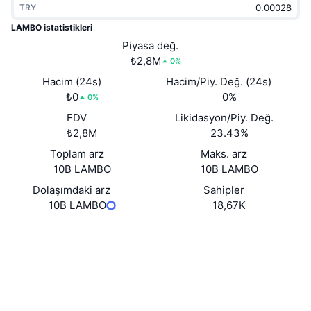
TRY
Popüler
Kripto ETF'leri
Öğren
CMC Model Bağlam Protokolü
LAMBO istatistikleri
Yeni
Piyasa değ.
Bitcoin ETF'leri
x402
Haber
₺2,8M
0%
Kripto
Ethereum ETF'leri
Hacim (24s)
Hacim/Piy. Değ. (24s)
Akademi
₺0
0%
0%
Siyaset
FDV
Likidasyon/Piy. Değ.
Teknik analiz
Araştırma
₺2,8M
23.43%
Spor
Toplam arz
Maks. arz
RSI
Videolar
10B LAMBO
10B LAMBO
Finans
MACD
Dolaşımdaki arz
Sahipler
Sözlük
10B LAMBO
18,67K
Teknoloji
Web sitesi
Website
Türevler
Kampanyalar
Sosyal ağlar
NFT
Genel Bakış
Airdrop
Sözleşmeler
0x6F43...52429b
snowscan.xyz
Genel NFT İstatistikleri
Gezginler
Tasfiyeler
Elmas Ödülleri