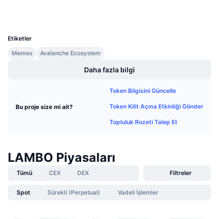
Gelecek Satışlar
Cüzdanlar
Fonlama Oranları
Öğren & Kazan
UCID
36807
Etiketler
Takvimler
Memes
Avalanche Ecosystem
ICO Takvimi
Daha fazla bilgi
Token Bilgisini Güncelle
Etkinlik Takvimi
Token Kilit Açma Etkinliği Gönder
Bu proje size mi ait?
Topluluk Rozeti Talep Et
LAMBO Piyasaları
Tümü
CEX
DEX
Filtreler
Spot
Sürekli (Perpetual)
Vadeli İşlemler