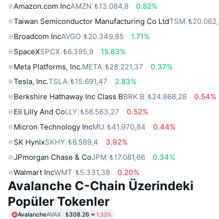
Amazon.com Inc
AMZN
₺13.084,8
0.82%
Taiwan Semiconductor Manufacturing Co Ltd
TSM
₺20.062
Broadcom Inc
AVGO
₺20.349,85
1.71%
SpaceX
SPCX
₺6.395,9
15.83%
Meta Platforms, Inc.
META
₺28.221,37
0.37%
Tesla, Inc.
TSLA
₺15.691,47
2.83%
Berkshire Hathaway Inc Class B
BRK.B
₺24.868,28
0.54%
Eli Lilly And Co
LLY
₺56.563,27
0.52%
Micron Technology Inc
MU
₺41.970,84
0.44%
SK Hynix
SKHY
₺6.589,4
3.92%
JPmorgan Chase & Co
JPM
₺17.081,66
0.34%
Walmart Inc
WMT
₺5.331,38
0.20%
Avalanche C-Chain Üzerindeki
Popüler Tokenler
Avalanche
AVAX
₺308.26
1.33%