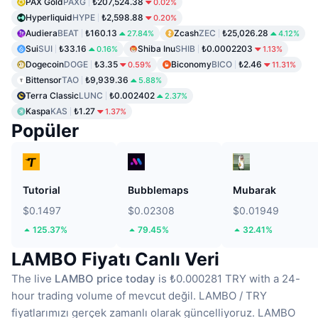
PAX Gold
PAXG
₺207,524.38
0.02%
Hyperliquid
HYPE
₺2,598.88
0.20%
Audiera
BEAT
₺160.13
Zcash
ZEC
₺25,026.28
27.84%
4.12%
Sui
SUI
₺33.16
Shiba Inu
SHIB
₺0.0002203
0.16%
1.13%
Dogecoin
DOGE
₺3.35
Biconomy
BICO
₺2.46
0.59%
11.31%
Bittensor
TAO
₺9,939.36
5.88%
Terra Classic
LUNC
₺0.002402
2.37%
Kaspa
KAS
₺1.27
1.37%
Popüler
Tutorial
Bubblemaps
Mubarak
$0.1497
$0.02308
$0.01949
125.37%
79.45%
32.41%
LAMBO Fiyatı Canlı Veri
The live
LAMBO price today
is ₺0.000281 TRY with a 24-
hour trading volume of mevcut değil.
LAMBO / TRY
fiyatlarımızı gerçek zamanlı olarak güncelliyoruz.
LAMBO