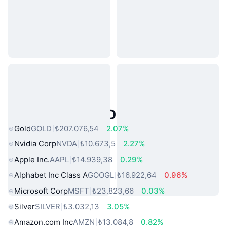
Popüler Gerçek Dünya Varlıkları
Gold
GOLD
₺207.076,54
2.07%
Nvidia Corp
NVDA
₺10.673,5
2.27%
Apple Inc.
AAPL
₺14.939,38
0.29%
Alphabet Inc Class A
GOOGL
₺16.922,64
0.96%
Microsoft Corp
MSFT
₺23.823,66
0.03%
Silver
SILVER
₺3.032,13
3.05%
Amazon.com Inc
AMZN
₺13.084,8
0.82%