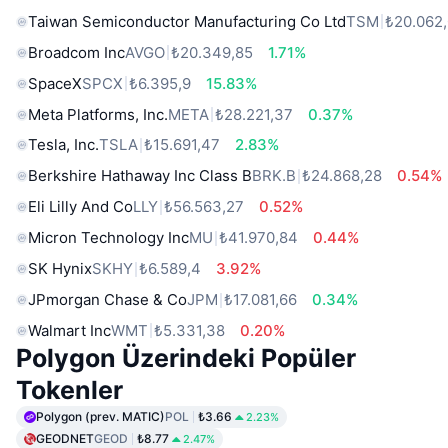
Taiwan Semiconductor Manufacturing Co Ltd
TSM
₺20.062
Broadcom Inc
AVGO
₺20.349,85
1.71%
SpaceX
SPCX
₺6.395,9
15.83%
Meta Platforms, Inc.
META
₺28.221,37
0.37%
Tesla, Inc.
TSLA
₺15.691,47
2.83%
Berkshire Hathaway Inc Class B
BRK.B
₺24.868,28
0.54%
Eli Lilly And Co
LLY
₺56.563,27
0.52%
Micron Technology Inc
MU
₺41.970,84
0.44%
SK Hynix
SKHY
₺6.589,4
3.92%
JPmorgan Chase & Co
JPM
₺17.081,66
0.34%
Walmart Inc
WMT
₺5.331,38
0.20%
Polygon Üzerindeki Popüler
Tokenler
Polygon (prev. MATIC)
POL
₺3.66
2.23%
GEODNET
GEOD
₺8.77
2.47%