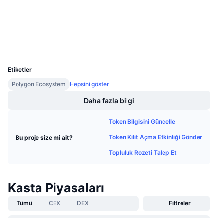
Denetimler
Gelecek Satışlar
Fonlama Oranları
Öğren & Kazan
Gezginler
polygonscan.com
Cüzdanlar
Takvimler
UCID
16481
ICO Takvimi
Etiketler
Polygon Ecosystem
Hepsini göster
Etkinlik Takvimi
Daha fazla bilgi
Token Bilgisini Güncelle
Token Kilit Açma Etkinliği Gönder
Bu proje size mi ait?
Topluluk Rozeti Talep Et
Kasta Piyasaları
Tümü
CEX
DEX
Filtreler