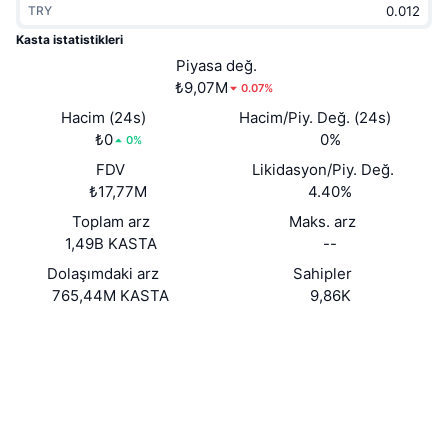
TRY
Popüler
Kripto ETF'leri
Öğren
CMC Model Bağlam Protokolü
Kasta istatistikleri
Yeni
Piyasa değ.
Bitcoin ETF'leri
x402
Haber
₺9,07M
0.07%
Kripto
Ethereum ETF'leri
Hacim (24s)
Hacim/Piy. Değ. (24s)
Akademi
₺0
0%
0%
Siyaset
FDV
Likidasyon/Piy. Değ.
Teknik analiz
Araştırma
₺17,77M
4.40%
Spor
Toplam arz
Maks. arz
RSI
Videolar
1,49B KASTA
--
Finans
MACD
Dolaşımdaki arz
Sahipler
Sözlük
765,44M KASTA
9,86K
Teknoloji
Web sitesi
Website
Whitepaper
Türevler
Kampanyalar
NFT
Sosyal ağlar
Genel Bakış
Airdrop
Sözleşmeler
Genel NFT İstatistikleri
0x2357...6ef280
Tasfiyeler
2.8
Elmas Ödülleri
Derecelendirme (CertiK)