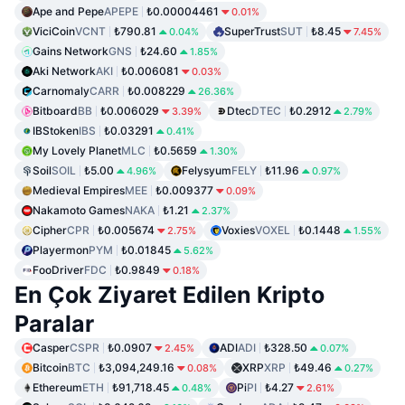
Ape and Pepe
APEPE
₺0.00004461
0.01%
ViciCoin
VCNT
₺790.81
SuperTrust
SUT
₺8.45
0.04%
7.45%
Gains Network
GNS
₺24.60
1.85%
Aki Network
AKI
₺0.006081
0.03%
Carnomaly
CARR
₺0.008229
26.36%
Bitboard
BB
₺0.006029
Dtec
DTEC
₺0.2912
3.39%
2.79%
IBStoken
IBS
₺0.03291
0.41%
My Lovely Planet
MLC
₺0.5659
1.30%
Soil
SOIL
₺5.00
Felysyum
FELY
₺11.96
4.96%
0.97%
Medieval Empires
MEE
₺0.009377
0.09%
Nakamoto Games
NAKA
₺1.21
2.37%
Cipher
CPR
₺0.005674
Voxies
VOXEL
₺0.1448
2.75%
1.55%
Playermon
PYM
₺0.01845
5.62%
FooDriver
FDC
₺0.9849
0.18%
En Çok Ziyaret Edilen Kripto
Paralar
Casper
CSPR
₺0.0907
ADI
ADI
₺328.50
2.45%
0.07%
Bitcoin
BTC
₺3,094,249.16
XRP
XRP
₺49.46
0.08%
0.27%
Ethereum
ETH
₺91,718.45
Pi
PI
₺4.27
0.48%
2.61%