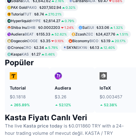
Solana
SOL
₺3,642.62
Cardano
ADA
₺9.47
2.16%
0.68%
PAX Gold
PAXG
₺207,502.94
0.32%
Tutorial
TUT
₺8.74
270.21%
Hyperliquid
HYPE
₺2,614.27
0.79%
Shiba Inu
SHIB
₺0.0002203
Sui
SUI
₺33.06
1.24%
1.32%
Audiera
BEAT
₺155.33
Zcash
ZEC
₺24,427.76
52.62%
1.51%
Dogecoin
DOGE
₺3.35
Biconomy
BICO
₺3.19
0.10%
20.17%
Cronos
CRO
₺2.34
SKYAI
SKYAI
₺6.13
5.79%
12.40%
Kaspa
KAS
₺1.27
0.46%
Popüler
Tutorial
Audiera
IoTeX
$0.1818
$3.26
$0.003457
265.89%
52.12%
52.38%
Kasta Fiyatı Canlı Veri
The live
Kasta price today
is ₺0.011860 TRY with a 24-
hour trading volume of mevcut değil.
KASTA / TRY