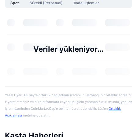
Spot
Sürekli (Perpetual)
Vadeli İşlemler
Veriler yükleniyor...
Yasal Uyarı: Bu sayfa ortaklık bağlantıları içerebilir. Herhangi bir ortaklık adresini
ziyaret etmeniz ve bu platformlara kaydolup işlem yapmanız durumunda, yapılan
işlem üzerinden CoinMarketCap'e belli bir ücret ödenebilir. Lütfen
Ortaklık
Açıklaması
metnine göz atın.
Kasta Haberleri