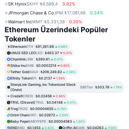
SK Hynix
SKHY
₺6.589,4
3.92%
JPmorgan Chase & Co
JPM
₺17.081,66
0.34%
Walmart Inc
WMT
₺5.331,38
0.20%
Ethereum Üzerindeki Popüler
Tokenler
Ethereum
ETH
₺91,261.66
0.68%
UNUS SED LEO
LEO
₺463.37
0.31%
Chainlink
LINK
₺390.61
0.07%
Shiba Inu
SHIB
₺0.0002214
0.80%
Tether Gold
XAUt
₺206,249.82
2.08%
Efinity Token
EFI
₺0.2137
1.59%
SharpLink Gaming, Inc Tokenized Stock
SBETon
₺303.78
1.78%
(Ondo)
Credefi
CREDI
₺0.02458
2.86%
TRVL (Dtravel)
TRVL
₺0.04148
0.47%
Trog
TROG
₺0.00004655
0.76%
Orbit Chain
ORC
₺0.02672
3.84%
Baby Pepe
BABYPEPE
₺0.00004583
1.50%
END
END
₺0.1453
Griffin AI
GAIN
₺0.04263
0.60%
7.50%