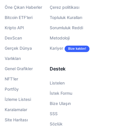
Öne Çıkan Haberler
Çerez politikası
Bitcoin ETF'leri
Topluluk Kuralları
Kripto API
Sorumluluk Reddi
DexScan
Metodoloji
Gerçek Dünya
Kariyer
Bize katılın!
Varlıkları
Destek
Genel Grafikler
NFT'ler
Listelen
Portföy
İstek Formu
İzleme Listesi
Bize Ulaşın
Karalamalar
SSS
Site Haritası
Sözlük