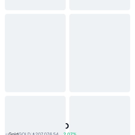
Popüler Gerçek Dünya Varlıkları
Gold
GOLD
₺207.076,54
2.07%