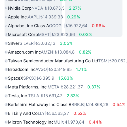
Nvidia Corp
NVDA
₺10.673,5
2.27%
Apple Inc.
AAPL
₺14.939,38
0.29%
Alphabet Inc Class A
GOOGL
₺16.922,64
0.96%
Microsoft Corp
MSFT
₺23.823,66
0.03%
Silver
SILVER
₺3.032,13
3.05%
Amazon.com Inc
AMZN
₺13.084,8
0.82%
Taiwan Semiconductor Manufacturing Co Ltd
TSM
₺20.062
Broadcom Inc
AVGO
₺20.349,85
1.71%
SpaceX
SPCX
₺6.395,9
15.83%
Meta Platforms, Inc.
META
₺28.221,37
0.37%
Tesla, Inc.
TSLA
₺15.691,47
2.83%
Berkshire Hathaway Inc Class B
BRK.B
₺24.868,28
0.54%
Eli Lilly And Co
LLY
₺56.563,27
0.52%
Micron Technology Inc
MU
₺41.970,84
0.44%