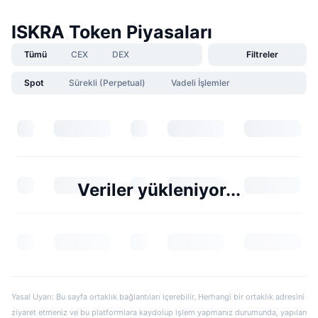
ISKRA Token Piyasaları
Tümü
CEX
DEX
Filtreler
Spot
Sürekli (Perpetual)
Vadeli İşlemler
Veriler yükleniyor...
Yasal Uyarı: Bu sayfa ortaklık bağlantıları içerebilir. Herhangi bir ortaklık adresini
ziyaret etmeniz ve bu platformlara kaydolup işlem yapmanız durumunda, yapılan