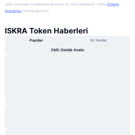
işlem üzerinden CoinMarketCap'e belli bir ücret ödenebilir. Lütfen
Ortaklık
Açıklaması
metnine göz atın.
ISKRA Token Haberleri
Popüler
En Yeniler
CMC Günlük Analiz