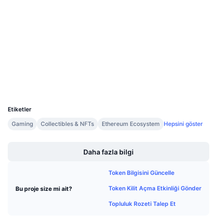
Sözleşmeler
Gelecek Satışlar
Fonlama Oranları
Öğren & Kazan
3.9
Derecelendirme (CertiK)
Denetimler
Takvimler
etherscan.io
Gezginler
ICO Takvimi
Cüzdanlar
UCID
Etkinlik Takvimi
21916
Etiketler
Gaming
Collectibles & NFTs
Ethereum Ecosystem
Hepsini göster
Boost
Daha fazla bilgi
Token Bilgisini Güncelle
Token Kilit Açma Etkinliği Gönder
Bu proje size mi ait?
Topluluk Rozeti Talep Et