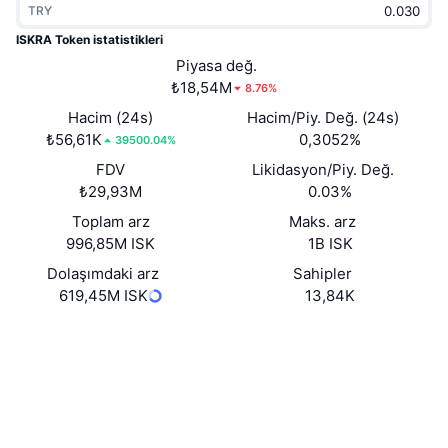
TRY
Popüler
Kripto ETF'leri
Öğren
CMC Model Bağlam Protokolü
ISKRA Token istatistikleri
Yeni
Piyasa değ.
Bitcoin ETF'leri
x402
Haber
₺18,54M
8.76%
Kripto
Ethereum ETF'leri
Hacim (24s)
Hacim/Piy. Değ. (24s)
Akademi
₺56,61K
0,3052%
39500.04%
Siyaset
FDV
Likidasyon/Piy. Değ.
Teknik analiz
Araştırma
₺29,93M
0.03%
Spor
Toplam arz
Maks. arz
RSI
Videolar
996,85M ISK
1B ISK
Finans
MACD
Dolaşımdaki arz
Sahipler
Sözlük
619,45M ISK
13,84K
Teknoloji
Website
Whitepaper
Türevler
Kampanyalar
Web sitesi
NFT
Genel Bakış
Airdrop
Sosyal ağlar
Genel NFT İstatistikleri
Tasfiyeler
Elmas Ödülleri
0x17d2...8Ea75C