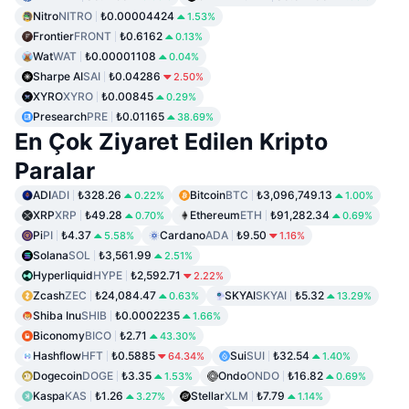
Nitro
NITRO
₺0.00004424
1.53%
Frontier
FRONT
₺0.6162
0.13%
Wat
WAT
₺0.00001108
0.04%
Sharpe AI
SAI
₺0.04286
2.50%
XYRO
XYRO
₺0.00845
0.29%
Presearch
PRE
₺0.01165
38.69%
En Çok Ziyaret Edilen Kripto
Paralar
ADI
ADI
₺328.26
Bitcoin
BTC
₺3,096,749.13
0.22%
1.00%
XRP
XRP
₺49.28
Ethereum
ETH
₺91,282.34
0.70%
0.69%
Pi
PI
₺4.37
Cardano
ADA
₺9.50
5.58%
1.16%
Solana
SOL
₺3,561.99
2.51%
Hyperliquid
HYPE
₺2,592.71
2.22%
Zcash
ZEC
₺24,084.47
SKYAI
SKYAI
₺5.32
0.63%
13.29%
Shiba Inu
SHIB
₺0.0002235
1.66%
Biconomy
BICO
₺2.71
43.30%
Hashflow
HFT
₺0.5885
Sui
SUI
₺32.54
64.34%
1.40%
Dogecoin
DOGE
₺3.35
Ondo
ONDO
₺16.82
1.53%
0.69%
Kaspa
KAS
₺1.26
Stellar
XLM
₺7.79
3.27%
1.14%