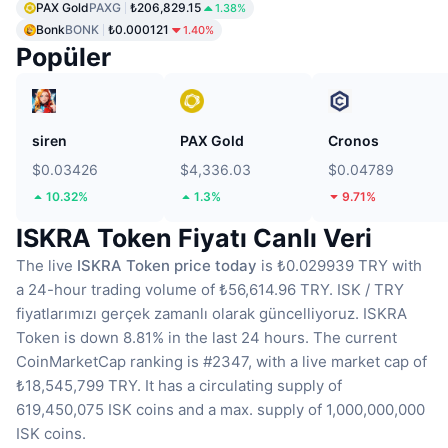
PAX Gold
PAXG
₺206,829.15
1.38%
Bonk
BONK
₺0.000121
1.40%
Popüler
siren
PAX Gold
Cronos
$0.03426
$4,336.03
$0.04789
10.32%
1.3%
9.71%
ISKRA Token Fiyatı Canlı Veri
The live
ISKRA Token price today
is ₺0.029939 TRY with
a 24-hour trading volume of ₺56,614.96 TRY.
ISK / TRY
fiyatlarımızı gerçek zamanlı olarak güncelliyoruz.
ISKRA
Token is down 8.81% in the last 24 hours.
The current
CoinMarketCap ranking is #2347, with a live market cap of
₺18,545,799 TRY.
It has a circulating supply of
619,450,075 ISK coins
and a max. supply of 1,000,000,000
ISK coins.