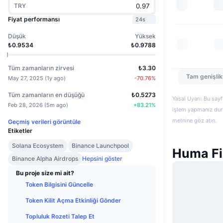
TRY
Fiyat performansı
24s
Düşük
Yüksek
₺0.9534
₺0.9788
Tüm zamanların zirvesi
₺3.30
Tam genişlik
May 27, 2025
(
1y ago
)
-70.76
%
Tüm zamanların en düşüğü
₺0.5273
Yasal Uyarı: Bu sayf
Feb 28, 2026
(
5m ago
)
+
83.21
%
işlem yapmanız duru
metnine göz atın.
Geçmiş verileri görüntüle
Etiketler
Solana Ecosystem
Binance Launchpool
Huma Fi
Binance Alpha Airdrops
Hepsini göster
Bu proje size mi ait?
Token Bilgisini Güncelle
Token Kilit Açma Etkinliği Gönder
Topluluk Rozeti Talep Et