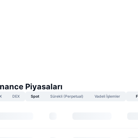
nance Piyasaları
X
DEX
Spot
Sürekli (Perpetual)
Vadeli İşlemler
F