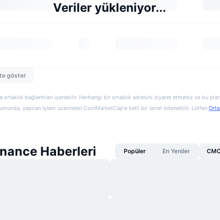
Veriler yükleniyor...
te göster
a ortaklık bağlantıları içerebilir. Herhangi bir ortaklık adresini ziyaret etmeniz ve bu pl
munda, yapılan işlem üzerinden CoinMarketCap'e belli bir ücret ödenebilir. Lütfen
Orta
nance Haberleri
Popüler
En Yeniler
CMC 