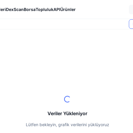
eri
DexScan
Borsa
Topluluk
API
Ürünler
Veriler Yükleniyor
Lütfen bekleyin, grafik verilerini yüklüyoruz