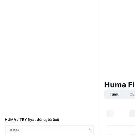
Boost
Web sitesi
Website
Whitepaper
Sosyal ağlar
0x9251...5ba8e6
Sözleşmeler
Denetimler
bscscan.com
Gezginler
Huma Fi
Tümü
CE
Cüzdanlar
UCID
36576
HUMA / TRY fiyat dönüştürücü
HUMA