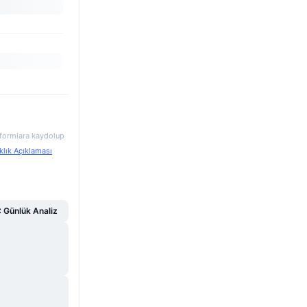
atformlara kaydolup
klık Açıklaması
Günlük Analiz