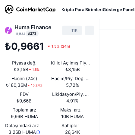
Kripto Para Birimleri
Gösterge Panell
Huma Finance
11K
#273
HUMA
₺0,9661
1.5%
(
24h
)
Piyasa değ.
Kilidi Açılmış Piyasa Değeri
₺3,15B
₺3,15B
1.5%
Hacim (24s)
Hacim/Piy. Değ. (24s)
₺180,36M
5,72%
15.24%
FDV
Likidasyon/Piy. Değ.
₺9,66B
4.91%
Toplam arz
Maks. arz
9,99B HUMA
10B HUMA
Dolaşımdaki arz
Sahipler
3,26B HUMA
26,64K