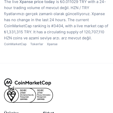
The live
Xpanse price today
is ₺0.011029 TRY with a 24-
hour trading volume of mevcut değil.
HZN / TRY
fiyatlarımızı gerçek zamanlı olarak güncelliyoruz.
Xpanse
has no change in the last 24 hours.
The current
CoinMarketCap ranking is #3404, with a live market cap of
₺1,331,315 TRY.
It has a circulating supply of 120,707,110
HZN coins
ve azami seviye arzı. arz mevcut değil.
CoinMarketCap
Token’lar
Xpanse