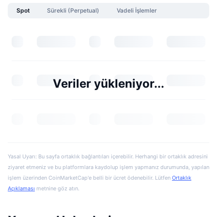
Spot
Sürekli (Perpetual)
Vadeli İşlemler
Veriler yükleniyor...
Yasal Uyarı: Bu sayfa ortaklık bağlantıları içerebilir. Herhangi bir ortaklık adresini
ziyaret etmeniz ve bu platformlara kaydolup işlem yapmanız durumunda, yapılan
işlem üzerinden CoinMarketCap'e belli bir ücret ödenebilir. Lütfen
Ortaklık
Açıklaması
metnine göz atın.