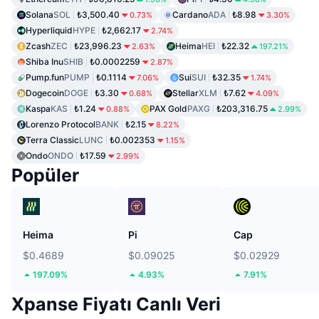
Solana
SOL
₺3,500.40
Cardano
ADA
₺8.98
0.73%
3.30%
Hyperliquid
HYPE
₺2,662.17
2.74%
Zcash
ZEC
₺23,996.23
Heima
HEI
₺22.32
2.63%
197.21%
Shiba Inu
SHIB
₺0.0002259
2.87%
Pump.fun
PUMP
₺0.1114
Sui
SUI
₺32.35
7.06%
1.74%
Dogecoin
DOGE
₺3.30
Stellar
XLM
₺7.62
0.68%
4.09%
Kaspa
KAS
₺1.24
PAX Gold
PAXG
₺203,316.75
0.88%
2.99%
Lorenzo Protocol
BANK
₺2.15
8.22%
Terra Classic
LUNC
₺0.002353
1.15%
Ondo
ONDO
₺17.59
2.99%
Popüler
Heima
Pi
Cap
$0.4689
$0.09025
$0.02929
197.09%
4.93%
7.91%
Xpanse Fiyatı Canlı Veri