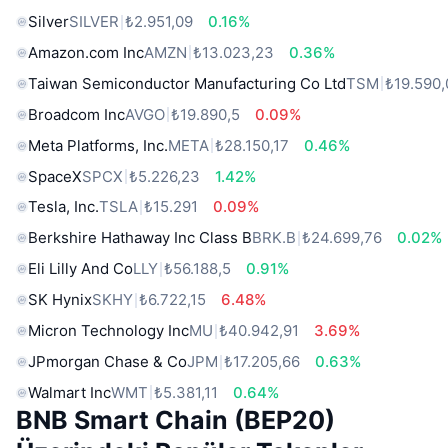
Silver
SILVER
₺2.951,09
0.16%
Amazon.com Inc
AMZN
₺13.023,23
0.36%
Taiwan Semiconductor Manufacturing Co Ltd
TSM
₺19.590,
Broadcom Inc
AVGO
₺19.890,5
0.09%
Meta Platforms, Inc.
META
₺28.150,17
0.46%
SpaceX
SPCX
₺5.226,23
1.42%
Tesla, Inc.
TSLA
₺15.291
0.09%
Berkshire Hathaway Inc Class B
BRK.B
₺24.699,76
0.02%
Eli Lilly And Co
LLY
₺56.188,5
0.91%
SK Hynix
SKHY
₺6.722,15
6.48%
Micron Technology Inc
MU
₺40.942,91
3.69%
JPmorgan Chase & Co
JPM
₺17.205,66
0.63%
Walmart Inc
WMT
₺5.381,11
0.64%
BNB Smart Chain (BEP20)