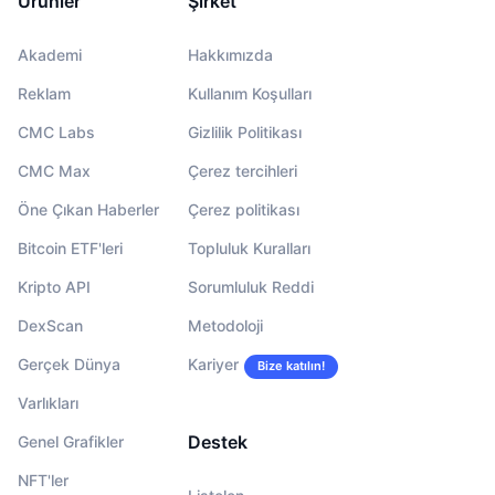
Ürünler
Şirket
Akademi
Hakkımızda
Reklam
Kullanım Koşulları
CMC Labs
Gizlilik Politikası
CMC Max
Çerez tercihleri
Öne Çıkan Haberler
Çerez politikası
Bitcoin ETF'leri
Topluluk Kuralları
Kripto API
Sorumluluk Reddi
DexScan
Metodoloji
Gerçek Dünya
Kariyer
Bize katılın!
Varlıkları
Destek
Genel Grafikler
NFT'ler