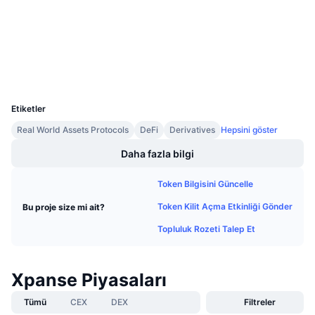
Gelecek Satışlar
Sözleşmeler
0xc0ef...a917cd
Fonlama Oranları
Öğren & Kazan
3.3
Derecelendirme (CertiK)
Gezginler
bscscan.com
Takvimler
Cüzdanlar
UCID
9237
ICO Takvimi
Etiketler
Real World Assets Protocols
DeFi
Derivatives
Hepsini göster
Etkinlik Takvimi
Daha fazla bilgi
Token Bilgisini Güncelle
Token Kilit Açma Etkinliği Gönder
Bu proje size mi ait?
Topluluk Rozeti Talep Et
Xpanse Piyasaları
Tümü
CEX
DEX
Filtreler