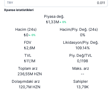
TRY
Popüler
Kripto ETF'leri
Öğren
CMC Model Bağlam Protokolü
Xpanse istatistikleri
Yeni
Piyasa değ.
Bitcoin ETF'leri
x402
Haber
₺1,33M
0%
Kripto
Ethereum ETF'leri
Hacim (24s)
Hacim/Piy. Değ. (24s)
Akademi
₺0
0%
0%
Siyaset
FDV
Likidasyon/Piy. Değ.
Teknik analiz
Araştırma
₺2,6M
109.14%
Spor
TVL
Piy. Değ/TVL
RSI
Videolar
₺11,1M
0,1198
Finans
MACD
Toplam arz
Maks. arz
Sözlük
236,55M HZN
--
Teknoloji
Dolaşımdaki arz
Sahipler
Türevler
Kampanyalar
120,7M HZN
13,79K
NFT
Genel Bakış
Web sitesi
Airdrop
Website
Genel NFT İstatistikleri
Sosyal ağlar
Tasfiyeler
Elmas Ödülleri