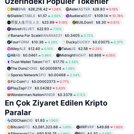
Üzerindeki Popüler Tokenler
BNB
BNB
₺28,216.42
Aster
ASTER
₺28.83
1.28%
0.19%
Stable
STABLE
₺1.57
Audiera
BEAT
₺109.14
2.60%
10.78%
币安人生
币安人生
₺23.99
BUILDon
B
₺8.30
5.19%
0.61%
Velvet
VELVET
₺22.93
7.12%
Banana For Scale
BANANAS31
₺0.3405
0.72%
Four
FORM
₺10.36
Ducky
DUCKY
₺0.03075
4.26%
0.37%
Ailey
ALE
₺12.40
Talus
US
₺2.58
0.10%
0.25%
AB
AB
₺0.0461
Midnight
NIGHT
₺0.868
0.96%
4.05%
Trust Wallet Token
TWT
₺17.70
2.56%
The Dons
DONS
₺0.0005974
1.09%
Spores Network
SPO
₺0.00468
2.54%
FU Coin
FU
₺0.00002373
0.77%
PlayZap
PZP
₺0.04282
5.83%
Wonderman Nation
WNDR
₺0.3379
2.12%
En Çok Ziyaret Edilen Kripto
Paralar
ZIGChain
ZIG
₺1.93
1.90%
Bitcoin
BTC
₺3,081,323.88
XRP
XRP
₺49.88
1.00%
1.60%
Ethereum
ETH
₺90,816.25
Pi
PI
₺4.30
1.96%
4.98%