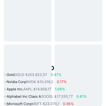
Popüler Gerçek Dünya Varlıkları
Gold
GOLD
₺203.823,57
0.47%
Nvidia Corp
NVDA
₺10.416,2
0.17%
Apple Inc.
AAPL
₺14.959,17
1.06%
Alphabet Inc Class A
GOOGL
₺17.355,77
0.61%
Microsoft Corp
MSFT
₺23.070,1
0.56%