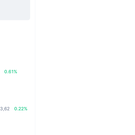
0.61%
83,62
0.22%