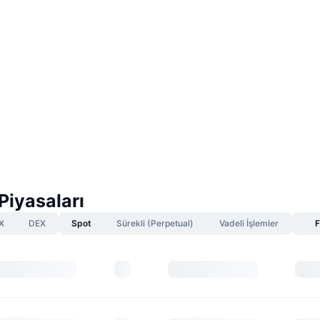
iyasaları
X
DEX
Spot
Sürekli (Perpetual)
Vadeli İşlemler
F