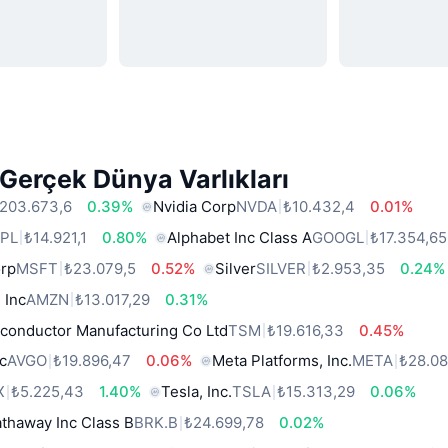
Gerçek Dünya Varlıkları
203.673,6
0.39%
Nvidia Corp
NVDA
₺10.432,4
0.01%
PL
₺14.921,1
0.80%
Alphabet Inc Class A
GOOGL
₺17.354,65
orp
MSFT
₺23.079,5
0.52%
Silver
SILVER
₺2.953,35
0.24%
 Inc
AMZN
₺13.017,29
0.31%
conductor Manufacturing Co Ltd
TSM
₺19.616,33
0.45%
c
AVGO
₺19.896,47
0.06%
Meta Platforms, Inc.
META
₺28.0
X
₺5.225,43
1.40%
Tesla, Inc.
TSLA
₺15.313,29
0.06%
thaway Inc Class B
BRK.B
₺24.699,78
0.02%