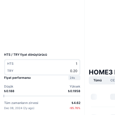
Web sitesi
Website
Whitepaper
Sosyal ağlar
0xC406...C31eA5
Sözleşmeler
Gezginler
etherscan.io
Cüzdanlar
UCID
31708
HTS / TRY fiyat dönüştürücü
HTS
HOME3 P
TRY
Fiyat performansı
24s
Tümü
CE
Düşük
Yüksek
₺0.188
₺0.1958
Tüm zamanların zirvesi
₺4.62
Dec 08, 2024
(
2y ago
)
-95.76
%