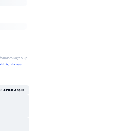
atformlara kaydolup
klık Açıklaması
Günlük Analiz