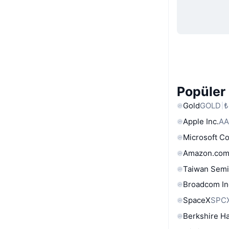
Popüler 
Gold
GOLD
₺
Apple Inc.
AA
Microsoft C
Amazon.com
Taiwan Semi
Broadcom In
SpaceX
SPC
Berkshire Ha