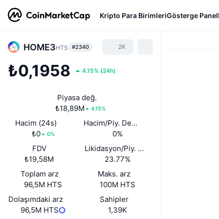
Kripto Para Birimleri
Gösterge Panell
HOME3
2K
#2340
HTS
₺0,1958
4.15%
(
24h
)
Piyasa değ.
₺18,89M
4.15%
Hacim (24s)
Hacim/Piy. Değ. (24s)
₺0
0%
0%
FDV
Likidasyon/Piy. Değ.
₺19,58M
23.77%
Toplam arz
Maks. arz
96,5M HTS
100M HTS
Dolaşımdaki arz
Sahipler
96,5M HTS
1,39K