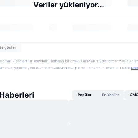
Veriler yükleniyor...
te göster
a ortaklık bağlantıları içerebilir. Herhangi bir ortaklık adresini ziyaret etmeniz ve bu pl
munda, yapılan işlem üzerinden CoinMarketCap'e belli bir ücret ödenebilir. Lütfen
Orta
aberleri
Popüler
En Yeniler
CMC 