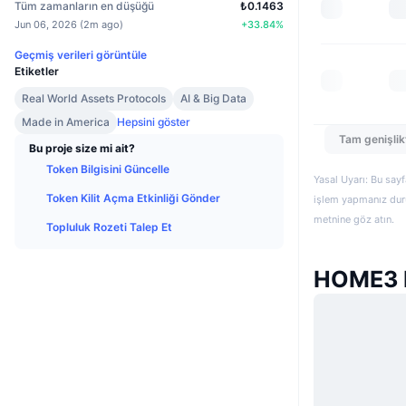
Tüm zamanların en düşüğü
₺0.1463
Jun 06, 2026
(
2m ago
)
+
33.84
%
Geçmiş verileri görüntüle
Etiketler
Real World Assets Protocols
AI & Big Data
Made in America
Hepsini göster
Tam genişlik
Bu proje size mi ait?
Token Bilgisini Güncelle
Yasal Uyarı: Bu sayf
Token Kilit Açma Etkinliği Gönder
işlem yapmanız duru
metnine göz atın.
Topluluk Rozeti Talep Et
HOME3 H