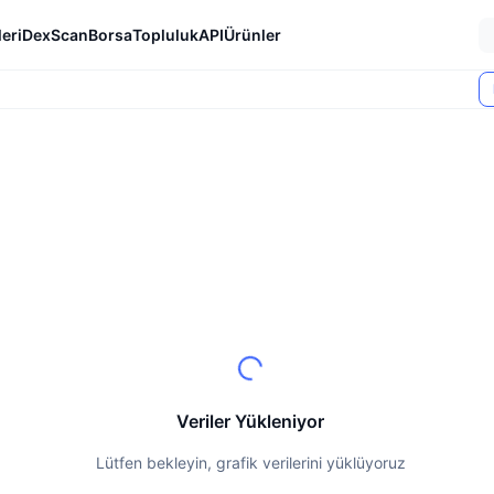
eri
DexScan
Borsa
Topluluk
API
Ürünler
Veriler Yükleniyor
Lütfen bekleyin, grafik verilerini yüklüyoruz