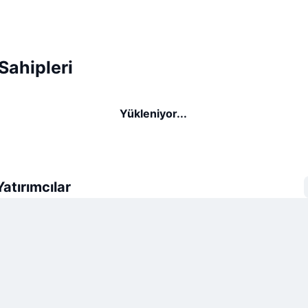
ahipleri
Yükleniyor...
atırımcılar